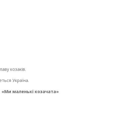
аву козаків.
ься Україна.
я «Ми маленькі козачата»