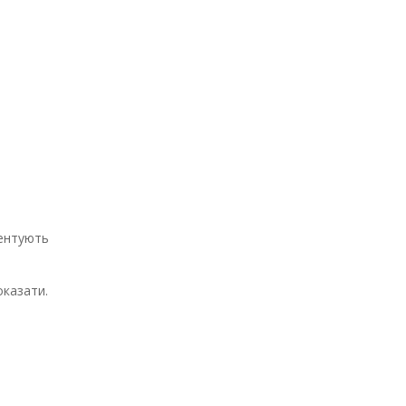
зентують
казати.