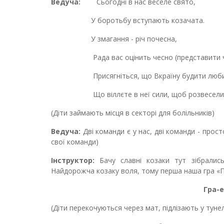
Ведуча:
Сьогодні в нас веселе свято,
У боротьбу вступають козачата.
У змагання - річ почесна,
Рада вас оцінить чесно (представити чле
Присягніться, що Вкраїну будити люби
Що віллєте в неї сили, щоб розвесели
(Діти займають місця в секторі для болільників)
Ведуча:
Дві команди є у нас, дві команди - прост
свої команди)
Інструктор:
Бачу славні козаки тут зібрались
Найдорожча козаку воля, тому перша наша гра «
Гра-
(Діти перекочуються через мат, підлізають у тунел