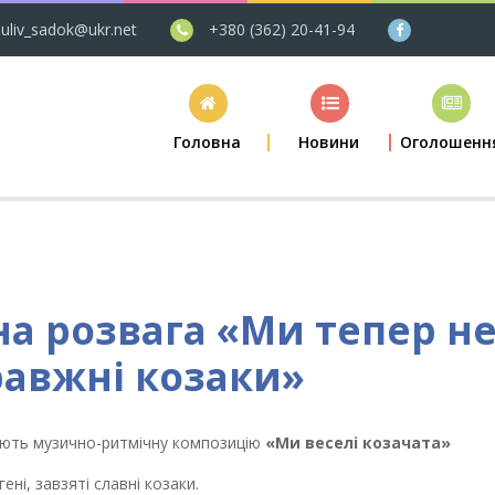
uliv_sadok@ukr.net
+380 (362) 20-41-94
Головна
Новини
Оголошенн
а розвага «Ми тепер н
равжні козаки»
нують музично-ритмічну композицію
«Ми веселі козачата»
ені, завзяті славні козаки.