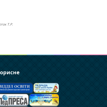
ток Т.Р.
орисне