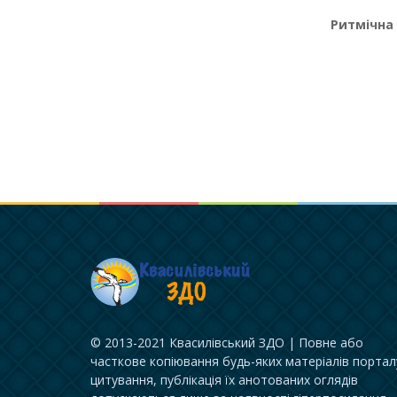
Ритмічна
© 2013-2021 Квасилівський ЗДО | Повне або
часткове копіювання будь-яких матеріалів портал
цитування, публікація їх анотованих оглядів