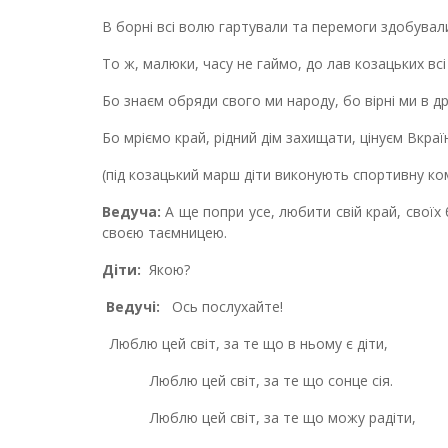
В борні всі волю гартували та перемоги здобували
То ж, малюки, часу не гаймо, до лав козацьких вс
Бо знаєм обряди свого ми народу, бо вірні ми в др
Бо мріємо край, рідний дім захищати, цінуєм Вкраїн
(під козацький марш діти виконують спортивну к
Ведуча:
А ще попри усе, любити свій край, своїх 
своєю таємницею.
Діти:
Якою?
Ведучі:
Ось послухайте!
Люблю цей світ, за те що в ньому є діти,
Люблю цей світ, за те що сонце сія.
Люблю цей світ, за те що можу радіти,