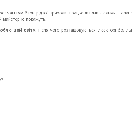
 розмаїттям барв рідної природи, працьовитими людьми, талан
 й майстерно покажуть.
юблю цей світ»,
після чого розташовуються у секторі боліль
и?