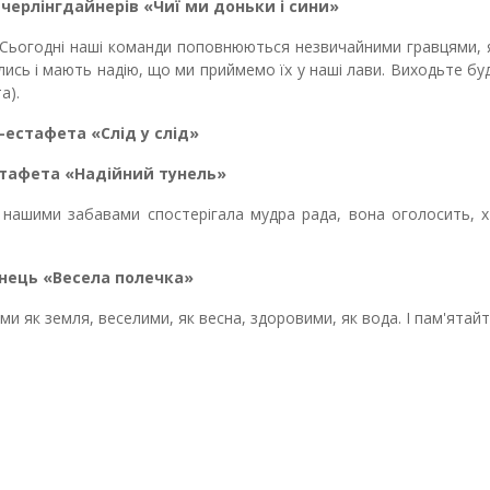
черлінгдайнерів «Чиї ми доньки і сини»
Сьогодні наші команди поповнюються незвичайними гравцями, 
ись і мають надію, що ми приймемо їх у наші лави. Виходьте бу
а).
-естафета «Слід у слід»
стафета «Надійний тунель»
 нашими забавами спостерігала мудра рада, вона оголосить, х
нець «Весела полечка»
 як земля, веселими, як весна, здоровими, як вода. І пам'ятайт