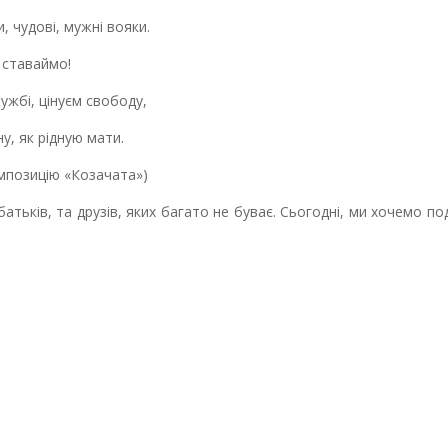
, чудові, мужні вояки.
і ставаймо!
ужбі, цінуєм свободу,
у, як рідную мати.
омпозицію «Козачата»)
батьків, та друзів, яких багато не буває. Сьогодні, ми хочемо по