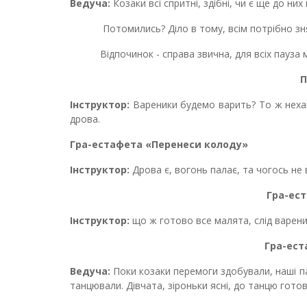
Ведуча:
Козаки всі спритні, здібні, чи є ще до них 
Потомились? Діло в тому, всім потрібно зня
Відпочинок - справа звична, для всіх пауза м
П
Інструктор:
Вареники будемо варить? То ж нехай
дрова.
Гра-естафета «Перенеси колоду»
Інструктор:
Дрова є, вогонь палає, та чогось не 
Гра-ес
Інструктор:
що ж готово все малята, слід вареник
Гра-ест
Ведуча:
Поки козаки перемоги здобували, наші пан
танцювали. Дівчата, зіроньки ясні, до танцю готов