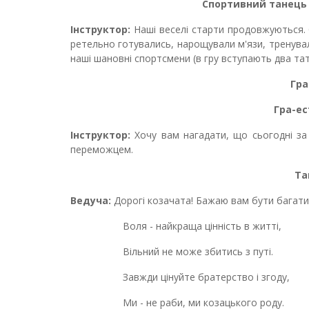
Спортивний танець 
Інструктор:
Наші веселі старти продовжуються. 
ретельно готувались, нарощували м'язи, тренувал
наші шановні спортсмени (в гру вступають два тат
Гра
Гра-е
Інструктор:
Хочу вам нагадати, що сьогодні за
переможцем.
Та
Ведуча:
Дорогі козачата! Бажаю вам бути багатими
Воля - найкраща цінність в житті,
Вільний не може збитись з путі.
Завжди цінуйте братерство і згоду,
Ми - не раби, ми козацького роду.