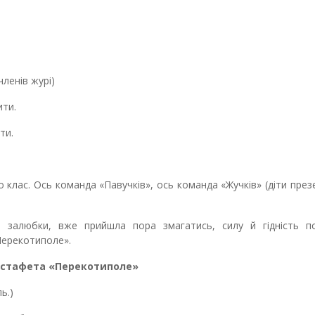
нів журі)
ти.
ти.
о клас. Ось команда «Павучків», ось команда «Жучків» (діти пре
 залюбки, вже прийшла пора змагатись, силу й гідність по
Перекотиполе».
естафета «Перекотиполе»
ь.)