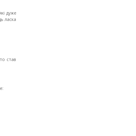
які дуже
дь ласка
то став
е: