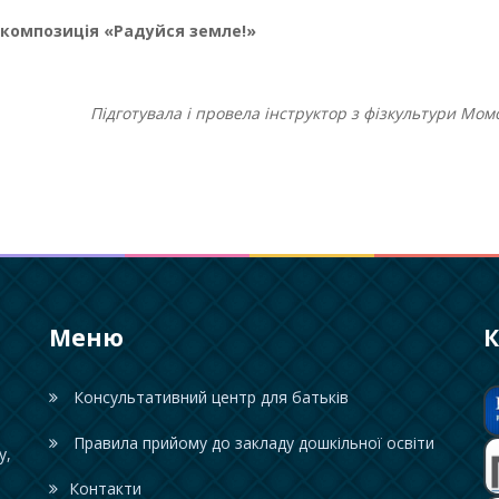
 композиція «Радуйся земле!»
Підготувала і провела інструктор з фізкультури Момо
Меню
К
Консультативний центр для батьків
Правила прийому до закладу дошкільної освіти
у,
Контакти