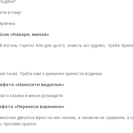
подібні?
ти втому!
узична.
існя «Навари, милая»
 вогонь горить! Але для цього, знають всі чудово, треба прин
вистачає. Треба нам з кринички принести водички.
тафета «Наносити видички»
и із казана в миски розкидати.
афета «Перенеси вареники»
ночки-дівчатка вірно на них чекали, а чекаючи не сумували, а с
і, просимо красно.