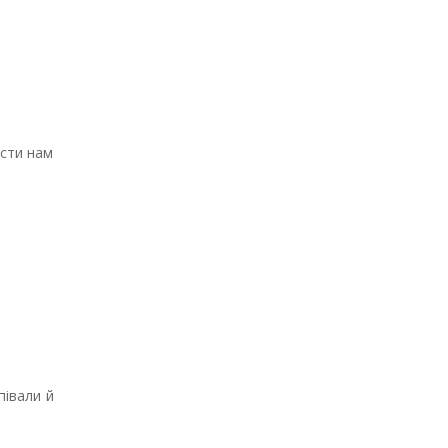
ести нам
півали й