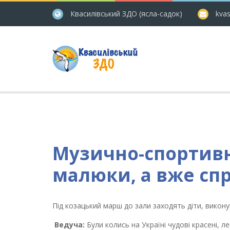
Квасилівський ЗДО (ясла-садок)
kvas
Музично-спортивн
малюки, а вже сп
Під козацький марш до зали заходять діти, вико
Ведуча:
Були колись на Україні чудові красені, лег