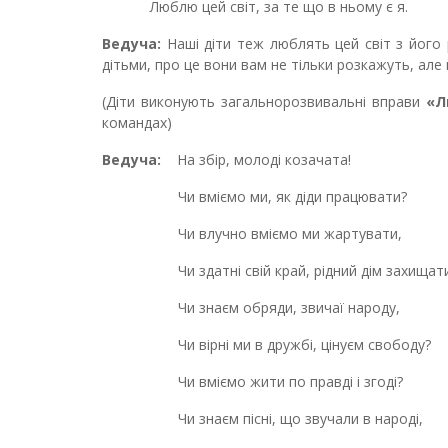
Люблю цей світ, за те що в ньому є я.
Ведуча:
Наші діти теж люблять цей світ з його
дітьми, про це вони вам не тільки розкажуть, але
(Діти виконують загальнорозвивальні вправи
«Л
командах)
Ведуча:
На збір, молоді козачата!
Чи вміємо ми, як діди працювати?
Чи влучно вміємо ми жартувати,
Чи здатні свій край, рідний дім захищат
Чи знаєм обряди, звичаї народу,
Чи вірні ми в дружбі, цінуєм свободу?
Чи вміємо жити по правді і згоді?
Чи знаєм пісні, що звучали в народі,