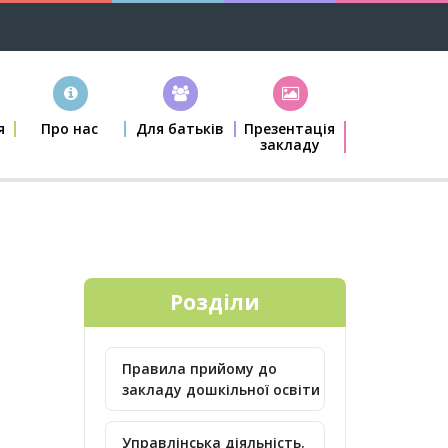
я
Про нас
Для батьків
Презентація
закладу
е
Розділи
Правила прийому до
закладу дошкільної освіти
Управлінська діяльність.