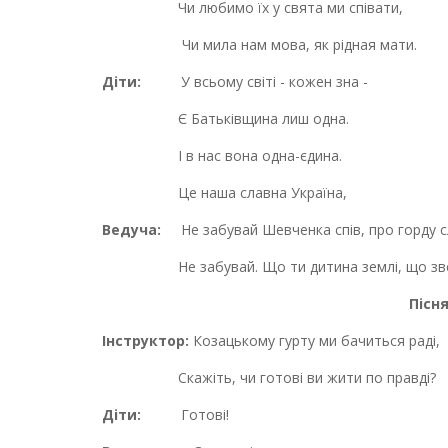
Чи любимо їх у свята ми співати,
Чи мила нам мова, як рідная мати.
Діти:
У всьому світі - кожен зна -
Є Батьківщина лиш одна.
І в нас вона одна-єдина.
Це наша славна Україна,
Ведуча:
Не забувай Шевченка спів, про горду сл
Не забувай. Що ти дитина землі, що звет
Пісн
Інструктор:
Козацькому гурту ми бачиться раді,
Скажіть, чи готові ви жити по правді?
Діти:
Готові!