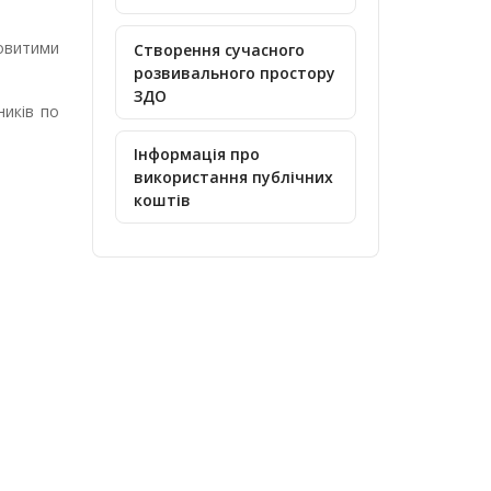
овитими
Створення сучасного
розвивального простору
ЗДО
ників по
Інформація про
використання публічних
коштів