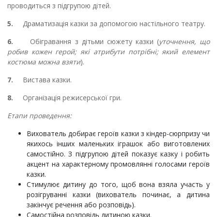
проводиться з підгрупою дітей.
5.
Драматизація казки за допомогою настільного театру.
6.
Обігравання з дітьми сюжету казки (
уточнення, що
робив кожен герой; які атрибути потрібні; який елемент
костюма можна взяти
).
7.
Вистава казки.
8.
Організація режисерської гри.
Етапи проведення:
Вихователь добирає героїв казки з кіндер-сюрпризу чи
якихось інших маленьких іграшок або виготовлених
самостійно. З підгрупою дітей показує казку і робить
акцент на характерному промовлянні голосами героїв
казки.
Стимулює дитину до того, щоб вона взяла участь у
розігруванні казки (вихователь починає, а дитина
закінчує речення або розповідь).
Самостійна розповідь дитиною казки.