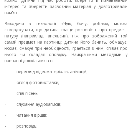
кожної дитини під час роботи, зберегти її пізнавальний
інтерес та зберегти засвоєний матеріал у довготривалій
пам'яті.
Виходячи з технології «Чую, бачу, роблю», можна
стверджувати, що дитина краще розповість про предмет-
натуру (наприклад, апельсин), ніж про зображений той
самий предмет на картинці: дитина його бачить, обмацує,
нюхає, смакує при необхідності, грається з ним, співає про
нього чи складає оповідку. Найкращими методами у
навчанні дошкільників є:
- перегляд відеоматеріалів, анімацій;
- огляд фотовиставки;
- спів пісень;
- слухання аудіозаписів;
- читання віршів;
- розповідь;