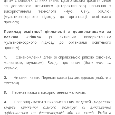
дітям справжніх, стійких знань. Цього можна досягти лише
за допомогою активного (інтерактивного) навчання з
використанням технології «Чую, бачу, роблю»
(мультисенсорного підходу до організації освітнього
процесу).
Приклад освітньої діяльності з дошкільниками за
казкою «Ріпка»
(з активним використанням
мультисенсорного підходу до організації освітнього
процесу)
1.
Ознайомлення дітей зі справжньою ріпкою (овочем,
малюнком, муляжем). Бесіда про овоч (
його опис за
схемою
).
2.
Читання казки. Переказ казки (
за методикою роботи з
текстом
)
3.
Переказ казки з використанням малюнків.
4.
Розповідь казки з використанням моделей (
моделями
будуть кружечки різного розміру; їх викладання
здійснюється на фланелеграфі або на столі
). Робота