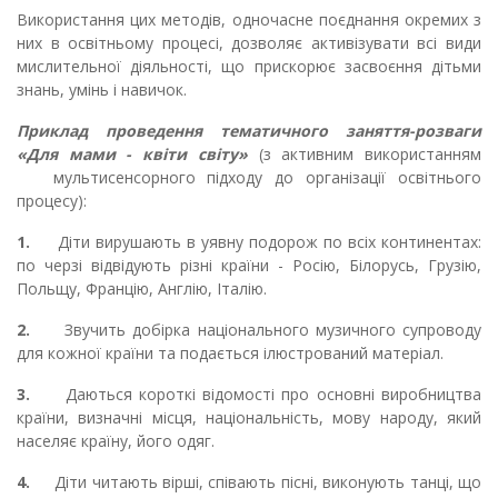
Використання цих методів, одночасне поєднання окремих з
них в освітньому процесі, дозволяє активізувати всі види
мислительної діяльності, що прискорює засвоєння дітьми
знань, умінь і навичок.
Приклад проведення тематичного заняття-розваги
«Для мами - квіти світу»
(з активним використанням
мультисенсорного підходу до організації освітнього
процесу):
1.
Діти вирушають в уявну подорож по всіх континентах:
по черзі відвідують різні країни - Росію, Білорусь, Грузію,
Польщу, Францію, Англію, Італію.
2.
Звучить добірка національного музичного супроводу
для кожної країни та подається ілюстрований матеріал.
3.
Даються короткі відомості про основні виробництва
країни, визначні місця, національність, мову народу, який
населяє країну, його одяг.
4.
Діти читають вірші, співають пісні, виконують танці, що