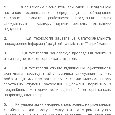
1.
Обов'язковим елементом технології і невід'ємною
частиною розвивального середовища є обладнання
сенсорної кімнати (забезпечує поєднання різних
стимуляторів - кольору, музики, запахів, тактильних
відчуттів).
2.
Ця технологія забезпечує багатоканальність
надходження інформації до дітей та цілісність її сприймання.
3.
Ця технологія забезпечує проведення занять з
активізацією всіх сенсорних каналів дітей.
4.
Ця технологія сприяє підвищенню ефективності
освітнього процесу в ДНЗ, оскільки стимуляція під час
роботи з дітьми всіх органів чуття сприяє максимальному
зростанню ступеня засвоєння інформації порівняно з
традиційними методами, коли задіяні 1-2 сенсорні канали,
наприклад, слух та зір.
5.
Регулярна зміна завдань, спрямованих на різні канали
сприймання, дає змогу зафіксувати та утримати увагу