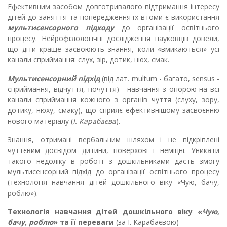
Ефективним засобом довготривалого підтримання інтересу
дітей до заняття та попередження їх втоми є використання
мультисенсорного підходу
до організації освітнього
процесу. Нейрофізіологічні дослідження науковців довели,
що діти краще засвоюють знання, коли «вмикаються» усі
канали сприймання: слух, зір, дотик, нюх, смак.
Мультисенсорний підхід
(від лат. multum - багато, sensus -
сприймання, відчуття, почуття) - навчання з опорою на всі
канали сприймання кожного з органів чуття (слуху, зору,
дотику, нюху, смаку), що сприяє ефективнішому засвоєнню
нового матеріалу (
І. Карабаєва
).
Знання, отримані вербальним шляхом і не підкріплені
чуттєвим досвідом дитини, поверхові і неміцні. Уникати
такого недоліку в роботі з дошкільниками дасть змогу
мультисенсорний підхід до організації освітнього процесу
(технологія навчання дітей дошкільного віку «Чую, бачу,
роблю»).
Технологія навчання дітей дошкільного віку
«
Чую,
бачу, роблю
» та її переваги
(за І. Карабаєвою)