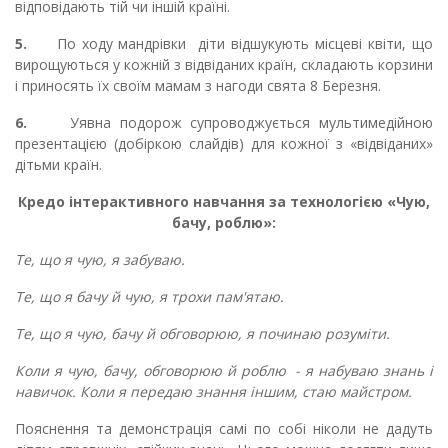
відповідають тій чи іншій країні.
5.
По ходу мандрівки діти відшукують місцеві квіти, що
вирощуються у кожній з відвіданих країн, складають корзини
і приносять їх своїм мамам з нагоди свята 8 Березня.
6.
Уявна подорож супроводжується мультимедійною
презентацією (добіркою слайдів) для кожної з «відвіданих»
дітьми країн.
К
редо інтерактивного навчання
за технологією «
Чую,
бачу, роблю
»:
Те, що я чую, я забуваю.
Те, що я бачу й чую, я трохи пам'ятаю.
Те, що я чую, бачу й обговорюю, я починаю розуміти.
Коли я чую, бачу, обговорюю й роблю -
я набува
ю
знань і
навичок.
Коли я передаю знання іншим, стаю майстром.
Пояснення та демонстрація самі по собі ніколи не дадуть