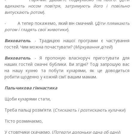
вдихають носом повітря, затримують його і повільно
випускають ротом
).
-
А тепер покажемо, який він смачний. (
Діти плямкають
ротом і гладять свої животики
).
Вихователь
. - Традицією нашої програми є частування
гостей. Чим можна почастувати? (
Міркування дітей
)
Вихователь
. - Я пропоную власноруч приготувати для
наших гостей смачні бублики. Ви згідні? Тоді запрошую вас
на нашу кухню та побути кухарями, як це доводиться
робити щоденно у кожній сім’ї вашим мамам.
Пальчикова гімнастика
Щоби кухарями стати,
Треба пальці розім’яти. (
Стискають і розтискають кулачки
)
Тісто розминаємо,
У стовпчики скачаємо. (
Потерти долоньки одна об одну
)