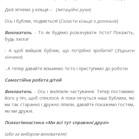
Далі зігнемо у кільця – (
Імітаційні рухи
)
Ось і бублик, подивіться! (
Скласти кільце з долоньок
)
Вихователь
. - То як будемо розкачувати тісто? Покажіть,
будь ласка!
- А щоб вийшов бублик, що потрібно зробити? (
З’єднати
кінчики
)
- А тепер давайте візьмемо тісто і приступимо до роботи.
Самостійна робота дітей
Вихователь
. - Ось і виліпили частування. Тепер поставимо
його у піч, щоб спеклося. А поки печуться наші бублики, які
ми так старанно і дружно ліпили, давайте покажемо гостям,
які ми дружні.
Психогімнастика «Ми всі тут справжні друзі»
(або за вибором вихователя)