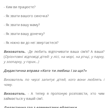
- Ким ви працюєте?
- Як звати вашого синочка?
- Як звати вашу маму?
- Як звати вашу донечку?
- Як ніжно ви до неї звертаєтеся?
Вихователь.
-Де любить відпочивати ваша сім’я? А ваша?
(
Орієнтовні відповіді дітей: у лісі, на морі, на річці, у парку,
у зоопарку, у горах…)
Дидактична вправа «Кого ти любиш і за що?»
Вихователь по черзі запитує дітей, кого вони люблять і
чому.
Вихователь.
- А тепер я пропоную розповісти, хто чим
займається у вашій сім
’
ї.
Дидактична гра з елементами ейдетики