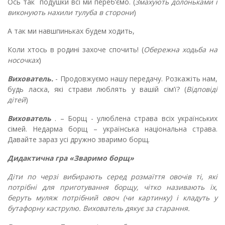
Ось так подушки всі ми переб
’
ємо. (
Змахують долоньками і
виконують нахили тулуба в сторони
)
А так ми навшпиньках будем ходить,
Коли хтось в родині захоче спочить! (
Обережна ходьба на
носочках
)
Вихователь.
- Продовжуємо нашу передачу. Розкажіть нам,
будь ласка, які страви люблять у вашій сім
’
ї? (
Відповіді
дітей
)
Вихователь
. – Борщ - улюблена страва всіх українських
сімей. Недарма борщ – українська національна страва.
Давайте зараз усі дружно зваримо борщ.
Дидактична гра «Зваримо борщ»
Діти по черзі вибирають серед розмаїття овочів ті, які
потрібні для приготування борщу, чітко називають їх,
беруть муляж потрібний овоч (чи картинку) і кладуть у
бутафорну каструлю. Вихователь дякує за старання.