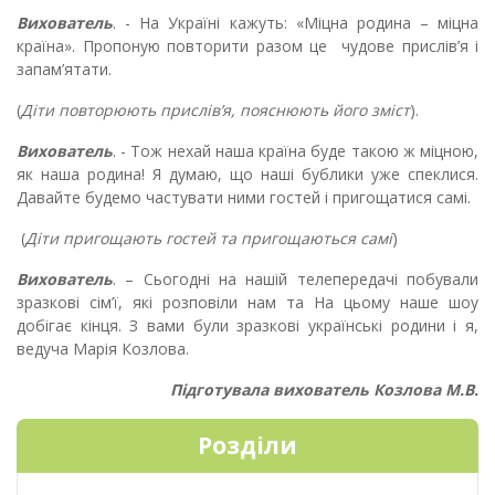
Вихователь
. - На Україні кажуть: «Міцна родина – міцна
країна». Пропоную повторити разом це чудове прислів’я і
запам’ятати.
(
Діти повторюють прислів’я, пояснюють його зміст
).
Вихователь
. - Тож нехай наша країна буде такою ж міцною,
як наша родина! Я думаю, що наші бублики уже спеклися.
Давайте будемо частувати ними гостей і пригощатися самі.
(
Діти пригощають гостей та пригощаються самі
)
Вихователь
. – Сьогодні на нашій телепередачі побували
зразкові сім’ї, які розповіли нам та На цьому наше шоу
добігає кінця. З вами були зразкові українські родини і я,
ведуча Марія Козлова.
Підготувала вихователь Козлова М.В.
Розділи