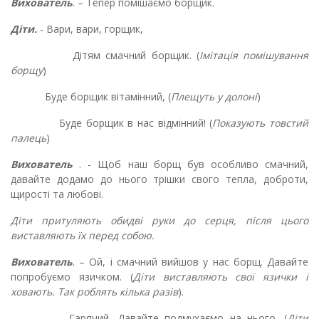
Вихователь
. – Тепер помішаємо борщик.
Діти.
- Вари, вари, горщик,
Дітям смачний борщик. (
Імітація помішування
борщу
)
Буде борщик вітамінний, (
Плещуть у долоні
)
Буде борщик в нас відмінний! (
Показують товстий
палець
)
Вихователь
. - Щоб наш борщ був особливо смачний,
давайте додамо до нього трішки свого тепла, доброти,
щирості та любові.
Діти притуляють обидві руки до серця, після цього
виставляють їх перед собою.
Вихователь
. – Ой, і смачний вийшов у нас борщ. Давайте
попробуємо язичком. (
Діти виставляють свої язички і
ховають. Так роблять кілька разів
).
-
Гарячий. Давайте подмухаємо на нього. (
Діти