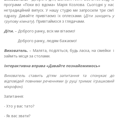
програми «Поки всі вдома» Марія Козлова. Сьогодні у нас
нетрадиційний випуск. У нашу студію ми запросили три сім
’
ї
одразу. Давайте привітаємо їх оплесками. (
Діти заходять у
групову кімнату
). Привітаймося з глядачами.
Діти.
– Доброго ранку, всіх ми вітаємо!
Доброго ранку, людям бажаємо!
Вихователь.
– Малята, поділіться, будь ласка, на сімейки і
займіть місця за столами.
Інтерактивна вправа «Давайте познайомимось»
Вихователь ставить дітям запитання та спонукає до
відповідей повними реченнями (у руці тримає іграшковий
мікрофон).
Запитання:
- Хто у вас тато?
- Як вас звати?