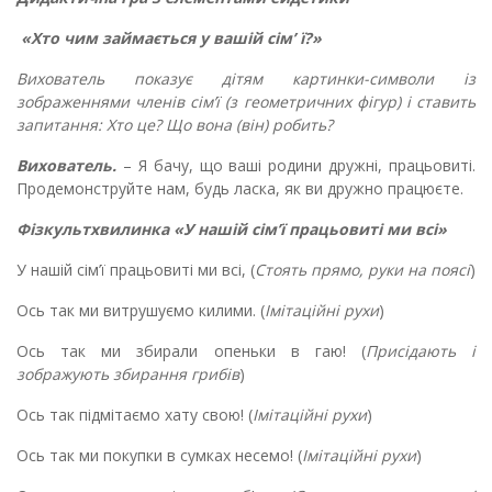
«Хто чим займається у вашій сім
’
ї?»
Вихователь показує дітям картинки-символи із
зображеннями членів сім’ї (з геометричних фігур) і ставить
запитання: Хто це? Що вона (він) робить?
Вихователь.
– Я бачу, що ваші родини дружні, працьовиті.
Продемонструйте нам, будь ласка, як ви дружно працюєте.
Фізкультхвилинка «У нашій сім’ї працьовиті ми всі»
У нашій сім’ї працьовиті ми всі, (
Стоять прямо, руки на поясі
)
Ось так ми витрушуємо килими. (
Імітаційні рухи
)
Ось так ми збирали опеньки в гаю! (
Присідають і
зображують збирання грибів
)
Ось так підмітаємо хату свою! (
Імітаційні рухи
)
Ось так ми покупки в сумках несемо! (
Імітаційні рухи
)