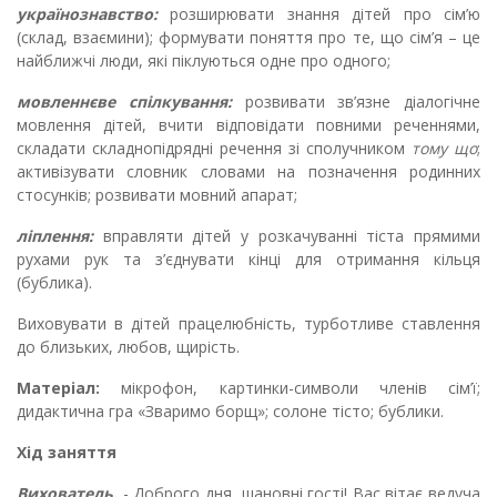
українознавство:
розширювати знання дітей про сім’ю
(склад, взаємини); формувати поняття про те, що сім’я – це
найближчі люди, які піклуються одне про одного;
мовленнєве спілкування:
розвивати зв’язне діалогічне
мовлення дітей, вчити відповідати повними реченнями,
складати складнопідрядні речення зі сполучником
тому що
;
активізувати словник словами на позначення родинних
стосунків; розвивати мовний апарат;
ліплення:
вправляти дітей у розкачуванні тіста прямими
рухами рук та з’єднувати кінці для отримання кільця
(бублика).
Виховувати в дітей працелюбність, турботливе ставлення
до близьких, любов, щирість.
Матеріал:
мікрофон, картинки-символи членів сім’ї;
дидактична гра «Зваримо борщ»; солоне тісто; бублики.
Хід заняття
Вихователь.
- Доброго дня, шановні гості! Вас вітає ведуча