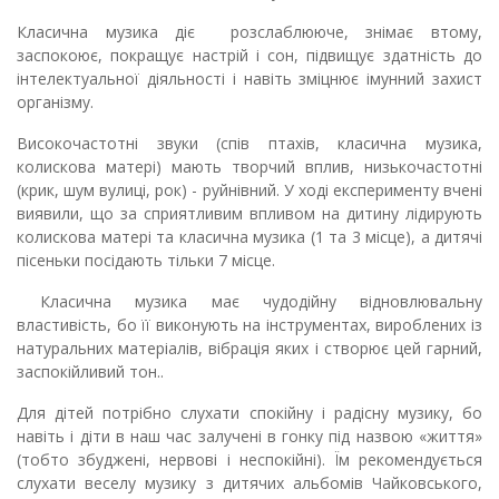
Класична музика діє розслаблююче, знімає втому,
заспокоює, покращує настрій і сон, підвищує здатність до
інтелектуальної діяльності і навіть зміцнює імунний захист
організму.
Високочастотні звуки (спів птахів, класична музика,
колискова матері) мають творчий вплив, низькочастотні
(крик, шум вулиці, рок) - руйнівний. У ході експерименту вчені
виявили, що за сприятливим впливом на дитину лідирують
колискова матері та класична музика (1 та 3 місце), а дитячі
пісеньки посідають тільки 7 місце.
Класична музика має чудодійну відновлювальну
властивість, бо її виконують на інструментах, вироблених із
натуральних матеріалів, вібрація яких і створює цей гарний,
заспокійливий тон..
Для дітей потрібно слухати спокійну і радісну музику, бо
навіть і діти в наш час залучені в гонку під назвою «життя»
(тобто збуджені, нервові і неспокійні). Їм рекомендується
слухати веселу музику з дитячих альбомів Чайковського,