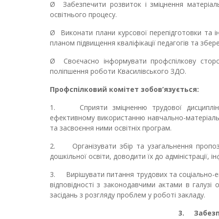
Ø
Забезпечити розвиток і зміцнення матеріал
освітнього процесу.
Ø
Виконати плани курсової перепідготовки та ін
планом підвищення кваліфікації педагогів та збер
Ø
Своєчасно інформувати профспілкову сторо
поліпшення роботи
Квасилівського ЗДО.
Профспілковий комітет зобов’язується:
1.
Сприяти зміцненню трудової дисциплі
ефективному використанню навчально-матеріальн
та засвоєння ними освітніх програм.
2.
Організувати збір та узагальнення пропоз
дошкільної освіти
, доводити їх до адміністрації,
3.
Вирішувати питання трудових та соціально-е
відповідності з законодавчими актами в галузі о
засідань з розгляду проблем у роботі закладу.
3.
Забезп