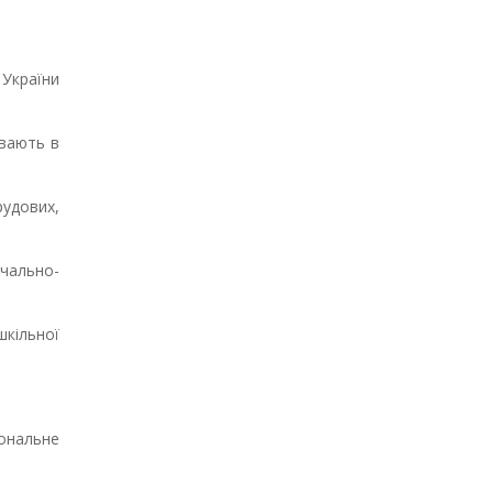
 України
ивають в
рудових,
вчально-
шкільної
іональне