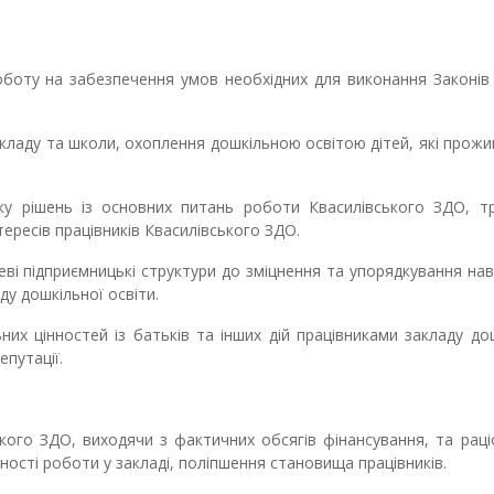
боту на забезпечення умов необхідних для виконання Законів
акладу та школи, охоплення дошкільною освітою дітей, які прож
ку рішень із основних питань роботи
Квасилівського ЗДО
, т
тересів працівників
Квасилівського ЗДО
.
цеві підприємницькі структури до зміцнення та упорядкування на
ду дошкільної освіти.
их цінностей із батьків та інших дій працівниками закладу до
епутації.
кого ЗДО, виходячи з фактичних обсягів фінансування, та рац
ості роботи у закладі, поліпшення становища працівників.