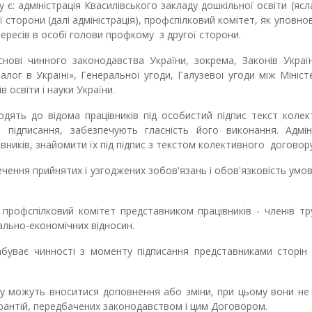
 є: адміністрація
Квасилівського закладу дошкільної освіти (ясл
ї сторони (далі адміністрація),
профспілковий комітет, як уповн
тересів в особі голови профкому
з другої сторони.
нові чинного законодавства України, зокрема, Законів Украї
алог в Україні», Генеральної угоди, Галузевої угоди між Мініс
в освіти і науки України.
дять до відома працівників під особистий підпис текст коле
підписання, забезпечують гласність його виконання. Адміні
вників, знайомити їх під підпис з текстом колективного
договору
чення прийнятих і узгоджених зобов
'
язань і обов
'
язковість умо
є профспілковий комітет представником працівників
-
членів
тр
ально-
економічних відносин.
абуває чинності з моменту підписання представниками сторін 
ру можуть вноситися доповнення або зміни, при цьому вони не
гарантій, передбачених законодавством і цим Договором.