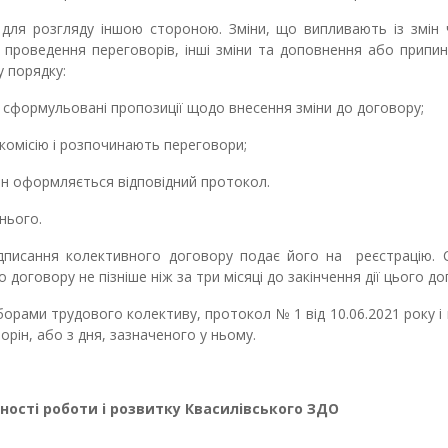
и для розгляду іншою стороною.
Зміни, що випливають із змін
 проведення переговорів, інші зміни та доповнення або припин
у порядку:
ть сформульовані пропозиції щодо внесення зміни до договору;
комісію і розпочинають переговори;
мін оформляється відповідний протокол.
нього.
підписання колективного договору подає його на
реєстрацію.
говору не пізніше ніж за три місяці до закінчення дії цього до
зборами трудового колективу, протокол
№ 1
від 10.06.2021 року і
орін, або з дня, зазначеного у ньому.
ьності роботи і розвитку
Квасилівського ЗДО