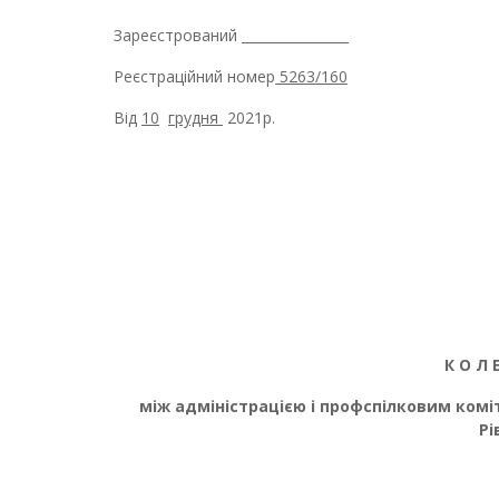
Зареєстрований ________________
Реєстраційний номер
5263/160
Від
10
грудня
20
21
р.
К О Л 
між адміністрацією і профспілковим ком
Рі