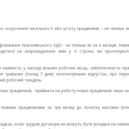
ро скорочення
чисельності або штату працівників
–
не пізніше я
рофілювання
Квасилівського ЗДО
-
не пізніше як за
6
місяців.
Неви
одитися на
запровадження змін у ті строки, які пропонуват
аявність у закладі вільних робочих місць, забезпеченість пра
я тривалих (понад 7 днів) неоплачуваних відпусток, про пере
ний робочий тиждень.
тних працівників,
приймати на роботу нових працівників лише з
 новими працівниками за три місяці до початку масових (по
падках, коли трудові договори не можуть бути укладені на неви