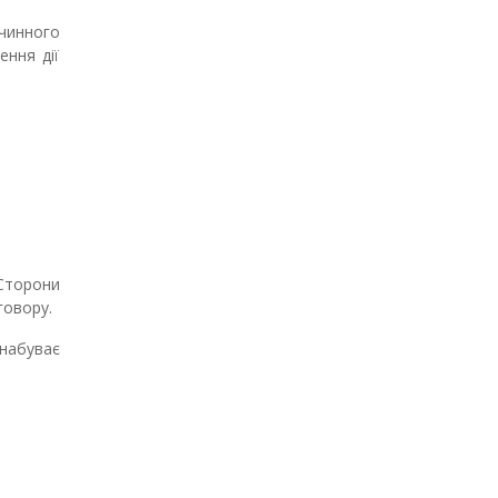
 чинного
ення дії
 Сторони
говору.
 набуває