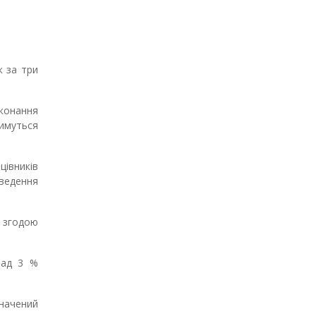
к за три
конання
имуться
цівників
ведення
а згодою
над 3
%
значений