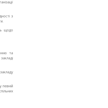
нізації
дності з
и.
нь щодо
анню та
 закладі
і
закладу
у певній
спільних