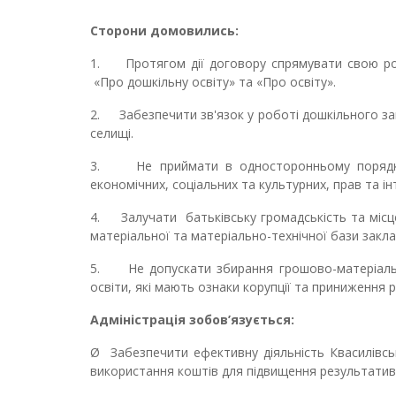
Сторони домовились:
1.
Протягом дії договору спрямувати свою ро
«Про дошкільну освіту» та «Про освіту».
2.
Забезпечити зв'язок у роботі дошкільного з
селищі.
3.
Не приймати в односторонньому поряд
економічних, соціальних та культурних, прав та ін
4.
Залучати
батьківську громадськість та міс
матеріальної та матеріально-технічної бази закла
5.
Не допускати збирання грошово-матеріальн
освіти, які мають ознаки корупції та приниження р
Адміністрація зобов’язується:
Ø
Забезпечити ефективну діяльність Квасилівсь
використання коштів для підвищення результативн