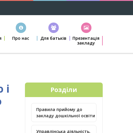
я
Про нас
Для батьків
Презентація
закладу
 і
Розділи
о
Правила прийому до
закладу дошкільної освіти
Управлінська діяльність.