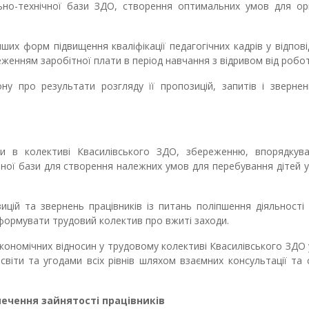
ьно-технічної бази ЗДО, створення оптимальних умов для орга
ших форм підвищення кваліфікації педагогічних кадрів у відпові
еженням заробітної плати в період навчання з відривом від робот
ну про результати розгляду її пропозицій, запитів і зверне
ни в колективі
Квасилівського ЗДО
, збереженню, впорядкув
ої бази для створення належних умов для перебування дітей у
ицій та звернень працівників із питань поліпшення діяльност
 інформувати трудовий колектив про вжиті заходи.
кономічних відносин у трудовому колективі
Квасилівського ЗДО
світи та угодами всіх рівнів шляхом взаємних консультації та 
ечення зайнятості працівників