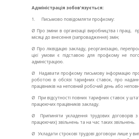
Адміністрація
зобов'язується:
1.
Письмово повідомляти профкому:
Ø
Про зміни в організації виробництва і праці,
п
місяці
до внесення (запровадження) змін;
Ø
Про ліквідацію закладу, реорганізацію, переп
цієї умови є підставою для профкому не пог
адміністрацією
.
Ø
Надавати профкому письмову інформацію про н
роботою в обсязі тарифних ставок, про наданн
працівників на неповний робочий день або непов
Ø
При відсутності повних тарифних ставок у шта
працюючих працівників закладу.
Ø
Припиняти укладення трудових договорів з
працюючих) звільнень та на час таких звільнень.
Ø
Укладати строкові трудові договори лише у ви