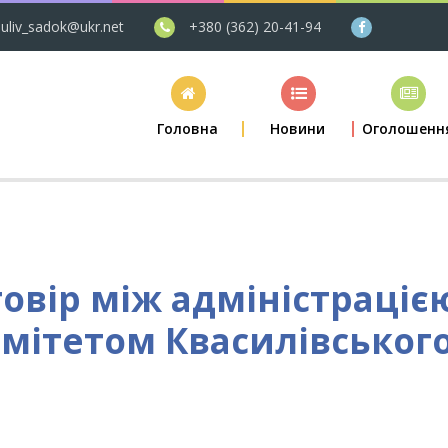
uliv_sadok@ukr.net
+380 (362) 20-41-94
Головна
Новини
Оголошенн
вір між адміністрацією
мітетом Квасилівськог