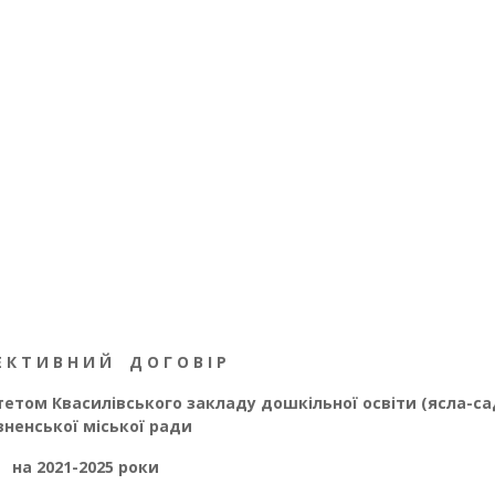
Е К Т И В Н И Й
Д О Г О В І Р
ітетом
Квасилівського закладу дошкільної освіти (ясла-са
вненської міської ради
на 2021-2025 роки