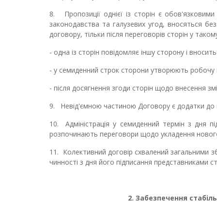
8.
Пропозиції однієї із сторін є обов'язковим
законодавства та галузевих угод, вносяться без
договору, тільки після переговорів сторін у таком
- одна із сторін повідомляє іншу сторону і вноси
- у семиденний строк сторони утворюють робочу 
- після досягнення згоди сторін щодо внесення з
9.
Невід'ємною частиною Договору є додатки до 
10.
Адміністрація у семиденний термін з дня 
розпочинають переговори щодо укладення нового до
11.
Колективний договір схвалений загальними 
чинності з дня його підписання представниками ст
2. Забезпечення стабіл