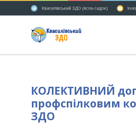
Квасилівський ЗДО (ясла-садок)
kvas
КОЛЕКТИВНИЙ дого
профспілковим ко
ЗДО