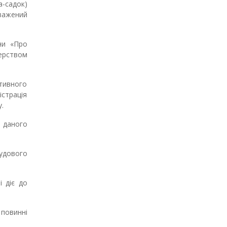
а-садок)
оважений
ни «Про
терством
ктивного
страція
.
в даного
удового
і діє до
 повинні