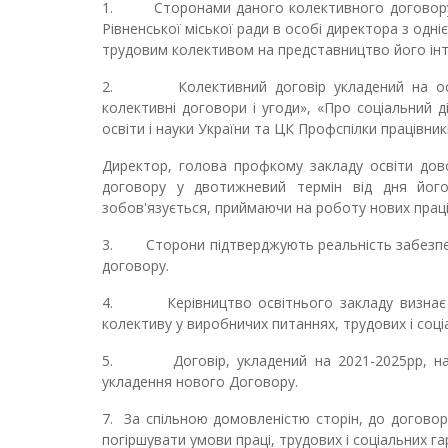
1.
Сторонами даного колективного договору
Рівненської міської ради
в особі директора з одніє
трудовим колективом на
представництво його ін
2.
Колективний договір укладений на ос
колективні договори і угоди»,
«Про соціальний ді
освіти і науки України та ЦК Профспілки працівникі
Директор, голова профкому закладу освіти дово
договору у двотижневий термін від дня його 
зобов'язується, приймаючи на роботу нових праці
3.
Сторони підтверджують реальність забезпе
договору.
4.
Керівництво освітнього закладу визна
колективу у виробничих питаннях, трудових і соці
5.
Договір, укладений на 2021-2025рр, н
укладення нового Договору.
7.
За спільною домовленістю сторін, до догово
погіршувати умови праці, трудових і соціальних 