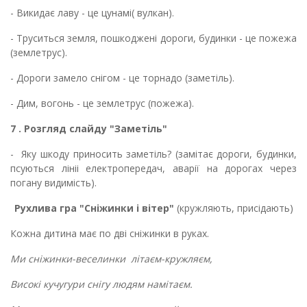
- Викидає лаву - це цунамі( вулкан).
- Труситься земля, пошкоджені дороги, будинки - це пожежа
(землетрус).
- Дороги замело снігом - це торнадо (заметіль).
- Дим, вогонь - це землетрус (пожежа).
7 . Розгляд слайду "Заметіль"
- Яку шкоду приносить заметіль? (замітає дороги, будинки,
псуються лініі електропередач, аварії на дорогах через
погану видимість).
Рухлива гра "Сніжинки і вітер"
(кружляють, присідають)
Кожна дитина має по дві сніжинки в руках.
Ми сніжинки-веселинки літаєм-кружляєм,
Високі кучугури снігу людям намітаєм.