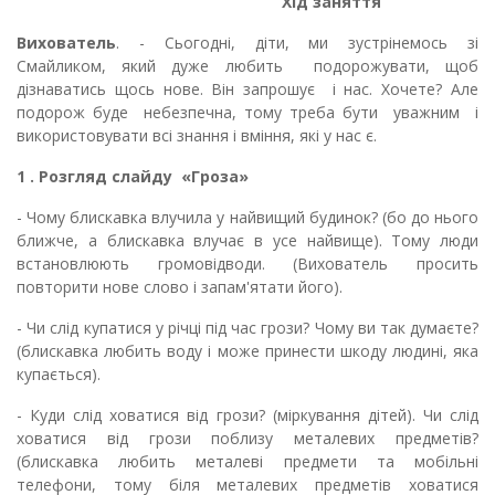
Хід заняття
Вихователь
. - Сьогодні, діти, ми зустрінемось зі
Смайликом, який дуже любить подорожувати, щоб
дізнаватись щось нове. Він запрошує і нас. Хочете? Але
подорож буде небезпечна, тому треба бути уважним і
використовувати всі знання і вміння, які у нас є.
1 . Розгляд слайду «Гроза»
- Чому блискавка влучила у найвищий будинок? (бо до нього
ближче, а блискавка влучає в усе найвище). Тому люди
встановлюють громовідводи. (Вихователь просить
повторити нове слово і запам'ятати його).
- Чи слід купатися у річці під час грози? Чому ви так думаєте?
(блискавка любить воду і може принести шкоду людині, яка
купається).
- Куди слід ховатися від грози? (міркування дітей). Чи слід
ховатися від грози поблизу металевих предметів?
(блискавка любить металеві предмети та мобільні
телефони, тому біля металевих предметів ховатися