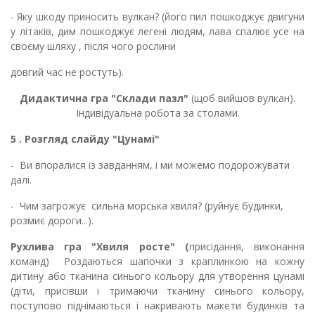
- Яку шкоду приносить вулкан? (його пил пошкоджує двигуни
у літаків, дим пошкоджує легені людям, лава спалює усе на
своєму шляху , після чого рослини
довгий час не ростуть).
Дидактична гра "Склади пазл"
(щоб вийшов вулкан).
Індивідуальна робота за столами.
5 . Розгляд слайду "Цунамі"
- Ви впоралися із завданням, і ми можемо подорожувати
далі.
- Чим загрожує сильна морська хвиля? (руйнує будинки,
розмиє дороги...).
Рухлива гра
"Хвиля росте" (
присідання, виконання
команд) Роздаються шапочки з краплинкою на кожну
дитину або тканина синього кольору для утворення цунамі
(діти, присівши і тримаючи тканину синього кольору,
поступово піднімаються і накривають макети будинків та