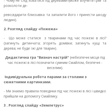
- Чому не слід ховатися під деревами?(може влучити грім та
розколоти де-
рево;вдарити блискавка та запалити його і принести шкоду
людині).
2.
Розгляд слайду «Пожежа»
- Що може статися з тваринами під час пожежі в лісі?
(загинуть дитинчата; згорять домівки; загинуть кущі та
дерева; не буде їжі для тварин).
Дидактична гра "Визнач настрій"
(небезпечні місця під
час пожежі в лісі позначити сумним Смайлом, безпечні -
веселим).
Індивідуальна робота парами за столами з
сюжетними картинками.
- Ми знаємо правила поведінки під час пожежі в лісі і швидко
прийшли на допомогу Смайлику.
3 .
Розгляд слайду «Землетрус»