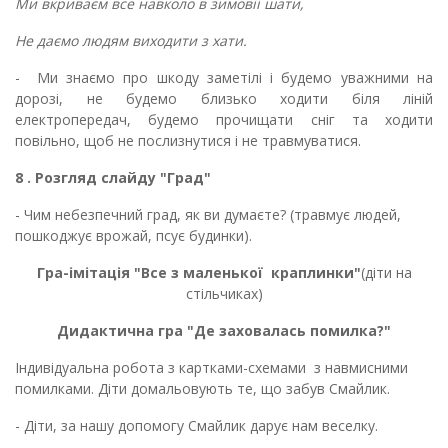
Ми вкриваєм все навколо в зимовіі шати,
Не даємо людям виходити з хати.
- Ми знаємо про шкоду заметілі і будемо уважними на
дорозі, не будемо близько ходити біля ліній
електропередач, будемо прочищати сніг та ходити
повільно, щоб не послизнутися і не травмуватися.
8 . Розгляд слайду "Град"
- Чим небезпечний град, як ви думаєте? (травмує людей,
пошкоджує врожай, псує будинки).
Гра-імітація
"Все з маленької краплинки"
(діти на
стільчиках)
Дидактична гра "Де заховалась помилка?"
Індивідуальна робота з картками-схемами з навмисними
помилками. Діти домальовують те, що забув Смайлик.
- Діти, за нашу допомогу Смайлик дарує нам веселку.