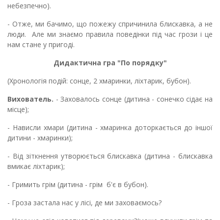
небезпечно).
- Отже, ми бачимо, що пожежу спричинила блискавка, а не
люди. Але ми знаємо правила поведінки під час грози і це
нам стане у пригоді.
Дидактична гра "По порядку"
(Хронологія подій: сонце, 2 хмаринки, ліхтарик, бубон).
Вихователь.
- Заховалось сонце (дитина - сонечко сідає на
місце);
- Нависли хмари (дитина - хмаринка доторкається до іншої
дитини - хмаринки);
- Від зіткнення утворюється блискавка (дитина - блискавка
вмикає ліхтарик);
- Гримить грім (дитина - грім б'є в бубон).
- Гроза застала нас у лісі, де ми заховаємось?