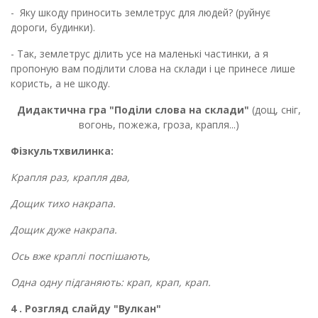
- Яку шкоду приносить землетрус для людей? (руйнує
дороги, будинки).
- Так, землетрус ділить усе на маленькі частинки, а я
пропоную вам поділити слова на склади і це принесе лише
користь, а не шкоду.
Дидактична гра "Поділи слова на склади"
(дощ, сніг,
вогонь, пожежа, гроза, крапля...)
Фізкультхвилинка:
Крапля раз, крапля два,
Дощик тихо накрапа.
Дощик дуже накрапа.
Ось вже краплі поспішають,
Одна одну підганяють: крап, крап, крап.
4 . Розгляд слайду "Вулкан"