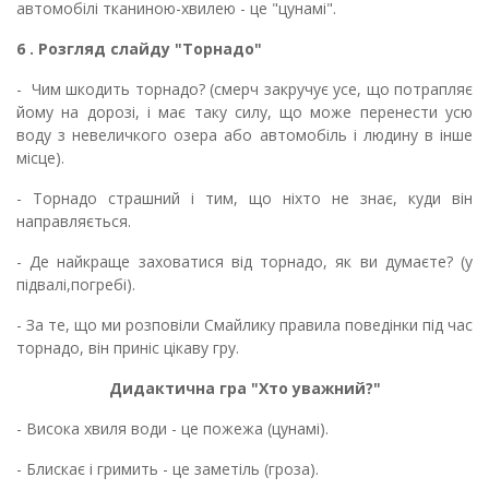
автомобілі тканиною-хвилею - це "цунамі".
6 . Розгляд слайду "Торнадо"
- Чим шкодить торнадо? (смерч закручує усе, що потрапляє
йому на дорозі, і має таку силу, що може перенести усю
воду з невеличкого озера або автомобіль і людину в інше
місце).
- Торнадо страшний і тим, що ніхто не знає, куди він
направляється.
- Де найкраще заховатися від торнадо, як ви думаєте? (у
підвалі,погребі).
- За те, що ми розповіли Смайлику правила поведінки під час
торнадо, він приніс цікаву гру.
Дидактична гра "Хто уважний?"
- Висока хвиля води - це пожежа (цунамі).
- Блискає і гримить - це заметіль (гроза).