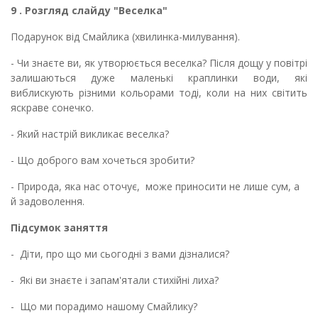
9 . Розгляд слайду "Веселка"
Подарунок від Смайлика (хвилинка-милування).
- Чи знаєте ви, як утворюється веселка? Після дощу у повітрі
залишаються дуже маленькі краплинки води, які
виблискують різними кольорами тоді, коли на них світить
яскраве сонечко.
- Який настрій викликає веселка?
- Що доброго вам хочеться зробити?
- Природа, яка нас оточує, може приносити не лише сум, а
й задоволення.
Підсумок заняття
- Діти, про що ми сьогодні з вами дізналися?
- Які ви знаєте і запам'ятали стихійні лиха?
- Що ми порадимо нашому Смайлику?