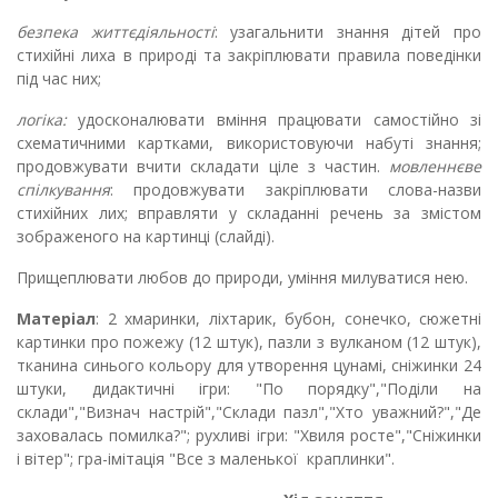
безпека життєдіяльності
: узагальнити знання дітей про
стихійні лиха в природі та закріплювати правила поведінки
під час них;
логіка:
удосконалювати вміння працювати самостійно зі
схематичними картками, використовуючи набуті знання;
продовжувати вчити складати ціле з частин.
мовленнєве
спілкування
: продовжувати закріплювати слова-назви
стихійних лих; вправляти у складанні речень за змістом
зображеного на картинці (слайді).
Прищеплювати любов до природи, уміння милуватися нею.
Матеріал
: 2 хмаринки, ліхтарик, бубон, сонечко, сюжетні
картинки про пожежу (12 штук), пазли з вулканом (12 штук),
тканина синього кольору для утворення цунамі, сніжинки 24
штуки, дидактичні ігри: "По порядку","Поділи на
склади","Визнач настрій","Склади пазл","Хто уважний?","Де
заховалась помилка?"; рухливі ігри: "Хвиля росте","Сніжинки
і вітер"; гра-імітація "Все з маленької краплинки".