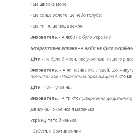
- Це широке море;
- Це сонце золоте, це небо голубе;
- Це ти і я, це наша земля.
Вихователь
. - А якби не було України
?
Інтерактивна вправа «А якби не було України
Діти
.- Не було б мови, нас українців, нашого рід
Вихователь.
- А як називають людей, що живуть 
помилка» або «Педагогічна провокація»)
А хто ми
Діти
. - Ми - українці.
Вихователь
. - А ти хто? (
Звернення до дівчинки
)
Дівчинка. - Українка я маленька,
Українці тато й ненька.
І бабуся, й братик милий