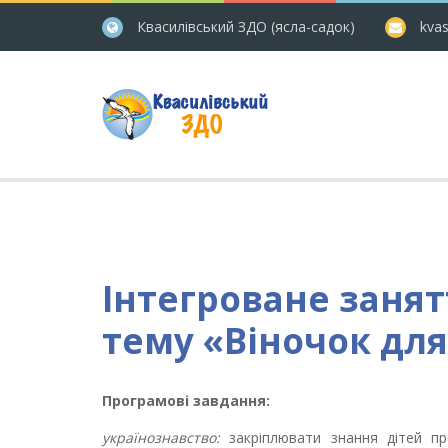
Квасилівський ЗДО (ясла-садок)
kvas
Інтегроване занят
тему «Віночок для
Програмові завдання:
українознавство:
закріплювати знання дітей про