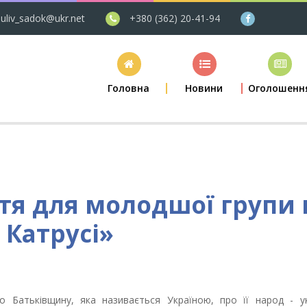
uliv_sadok@ukr.net
+380 (362) 20-41-94
Головна
Новини
Оголошенн
тя для молодшої групи 
 Катрусі»
 Батьківщину, яка називається Україною, про її народ - укр