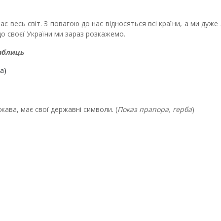
знає весь світ. З повагою до нас відносяться всі країни, а ми дуж
о своєї України ми зараз розкажемо.
аблиць
а)
жава, має свої державні символи. (
Показ прапора, герба
)