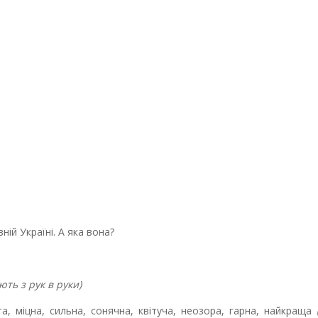
вній Україні. А яка вона?
ють з рук в руки)
та, міцна, сильна, сонячна, квітуча, неозора, гарна, найкраща