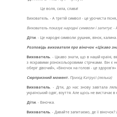
Це воля, сила, слава!
Вихователь. - А третій символ - це урочиста пісня,
Вихователь показує народні символи і запитує
: -
Діти
. - Це народні символи: рушник, вінок, калина.
Розповідь вихователя про віночок «Цікаво зн
Вихователь
. - Цікаво знати, що в нашій країні,
з яскравими різнокольоровими стрічками. Він є н
оберіг дівочий», «Віночок на голові - це здоров'я»
Сюрпризний момент
.
Прихід Катрусі (лялька)
Вихователь
. - Діти, до нас знову завітала лял
український одяг, взуття. Але щось не вистачає в н
Діти
. - Віночка.
Вихователь
. - Давайте запитаємо, де її віночок?