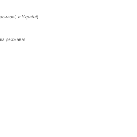
асилові, в Україні
)
аша держава!