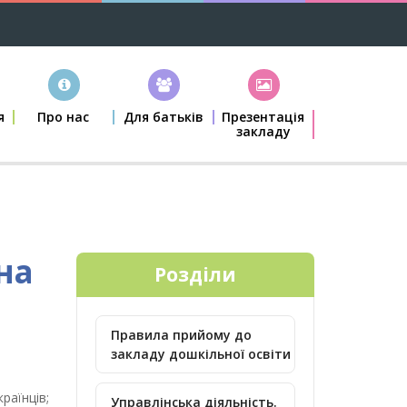
я
Про нас
Для батьків
Презентація
закладу
на
Розділи
Правила прийому до
закладу дошкільної освіти
аїнців;
Управлінська діяльність.