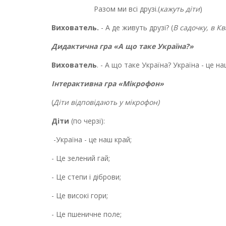
Разом ми всі друзі.(
кажуть діти
)
Вихователь.
- А де живуть друзі? (
В садочку, в Кв
Дидактична гра «А що таке Україна?»
Вихователь
. - А що таке Україна? Україна - це н
Інтерактивна гра «Мікрофон»
(
Діти відповідають у мікрофон)
Діти
(по черзі):
-Україна - це наш край;
- Це зелений гай;
- Це степи і діброви;
- Це високі гори;
- Це пшеничне поле;