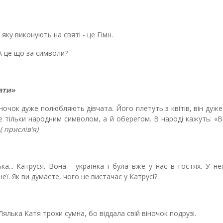
 яку виконують на святі - це Гімн.
 А це що за символи?
ати»
 віночок дуже полюбляють дівчата. Його плетуть з квітів, він дуже
е тільки народним символом, а й оберегом. В народі кажуть: «В
( прислів
'
я)
ька... Катруся. Вона - українка і була вже у нас в гостях. У не
еї. Як ви думаєте, чого не вистачає у Катрусі?
 Лялька Катя трохи сумна, бо віддала свій віночок подрузі.