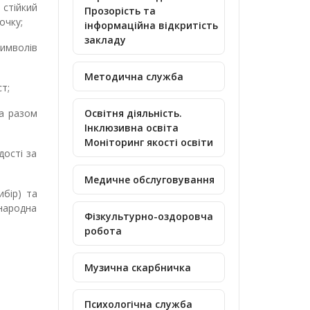
стійкий
Прозорість та
очку;
інформаційна відкритість
закладу
символів
Методична служба
ст;
та разом
Освітня діяльність.
Інклюзивна освіта
Моніторинг якості освіти
дості за
Медичне обслуговування
ибір) та
 народна
Фізкультурно-оздоровча
робота
Музична скарбничка
Психологічна служба