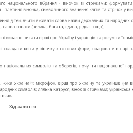
го національного вбрання - віночок зі стрічками; формувати 
 - плетіння віночка, символічного значення квітів та стрічок у він
ення дітей; вчити вживати слова-назви державних та народних 
), слова-ознаки (велика, багата, єдина, рідна тощо);
нні виразно читати вірші про Україну і українців та розуміти їх змі
ні складати квіти у віночку з готових форм, працювати в парі 
о національних символів та оберегів, почуття національної гор
, «Яка Україна?»; мікрофон, вірші про Україну та українців (на в
одних символів; лялька Катруся; вінок зі стрічками; українська
ться».
Хід заняття