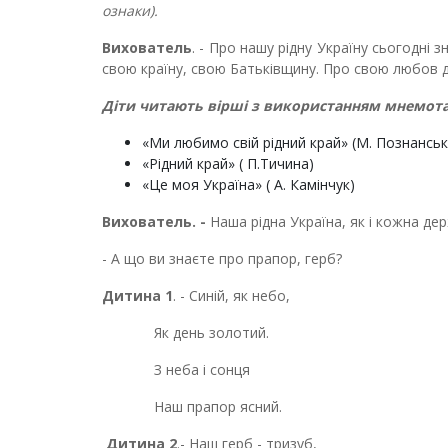
ознаки).
Вихователь
. - Про нашу рідну Україну сьогодні 
свою країну, свою Батьківщину. Про свою любов д
Діти читають вірші з використанням мнемот
«Ми любимо свій рідний край» (М. Познанськ
«Рідний край» ( П.Тичина)
«Це моя Україна» ( А. Камінчук)
Вихователь. -
Наша рідна Україна, як і кожна дер
- А що ви знаєте про прапор, герб?
Дитина 1
. - Синій, як небо,
Як день золотий.
З неба і сонця
Наш прапор ясний.
Дитина 2
.- Наш герб - тризуб,