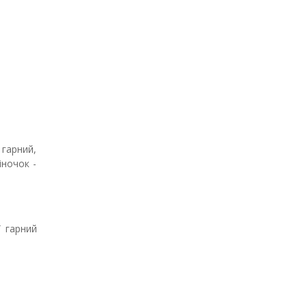
 гарний,
іночок -
ї гарний