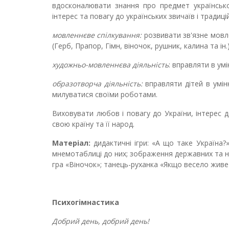
вдосконалювати знання про предмет українсько
інтерес та повагу до українських звичаїв і традицій
мовленнєве спілкування:
розвивати зв'язне мовл
(Герб, Прапор, Гімн, віночок, рушник, калина та ін.
художньо-мовленнєва діяльність
: вправляти в умі
образотворча діяльність:
вправляти дітей в умін
милуватися своїми роботами.
Виховувати любов і повагу до України, інтерес д
свою країну та її народ.
Матеріал:
дидактичні ігри: «А що таке Україна?»
мнемотаблиці до них; зображення державних та нар
гра «Віночок»; танець-руханка «Якщо весело живе
Психогімнастика
Добрий день, добрий день!