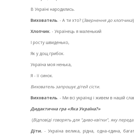
В Україні народились.
Вихователь
. - А ти хто? (
Звернення до хлопчика
)
Хлопчик
. - Українець я маленький
І росту швиденько,
Як у дощ грибок.
Україна моя ненька,
Я - її синок.
Вихователь запрошує дітей сісти.
Вихователь
. - Ми всі українці і живем в нашій сла
Дидактична гра «Яка Україна?»
(
Відповіді говорять для "диво-квітки", яку переда
Діти.
- Україна велика, рідна, одна-єдина, бага