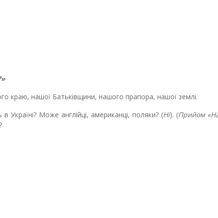
?»
ного краю, нашої Батьківщини, нашого прапора, нашої землі.
в Україні? Може англійці, американці, поляки? (
Ні
). (
Прийом «Н
?