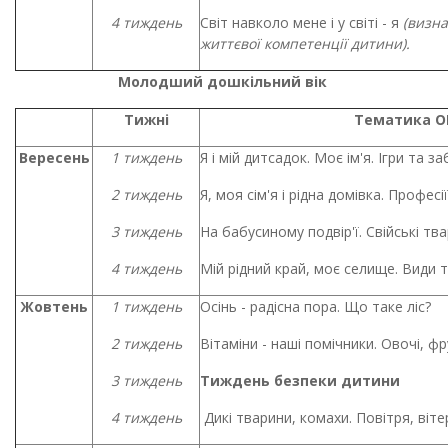
4 тиждень
Світ навколо мене і у світі - я
(визн
життєвої компетенції дитини).
Молодший дошкільний вік
Тижні
Тематика О
Вересень
1 тиждень
Я і мій дитсадок. Моє ім'я. Ігри та за
2 тиждень
Я, моя сім'я і рідна домівка. Професі
3 тиждень
На бабусиному подвір'ї. Свійські тва
4 тиждень
Мій рідний край, моє селище. Види 
Жовтень
1 тиждень
Осінь - радісна пора. Що таке ліс?
2 тиждень
Вітаміни - наші помічники. Овочі, фр
3 тиждень
Тиждень безпеки дитини
4 тиждень
Дикі тварини, комахи. Повітря, віте