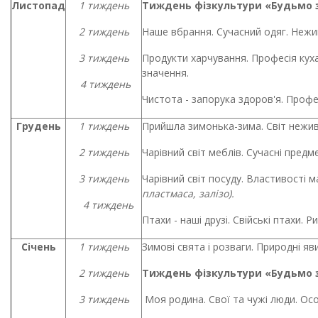
Листопад
1 тиждень
Тиждень фізкультури «Будьмо 
2 тиждень
Наше вбрання. Сучасний одяг. Нежи
3 тиждень
Продукти харчування. Професія куха
значення.
4 тиждень
Чистота - запорука здоров'я. Профес
Грудень
1 тиждень
Прийшла зимонька-зима. Світ нежив
2 тиждень
Чарівний світ меблів. Сучасні предм
3 тиждень
Чарівний світ посуду. Властивості м
пластмаса, залізо).
4 тиждень
Птахи - наші друзі. Свійські птахи. Р
Січень
1 тиждень
Зимові свята і розваги. Природні яв
2 тиждень
Тиждень фізкультури «Будьмо 
3 тиждень
Моя родина. Свої та чужі люди. Особ