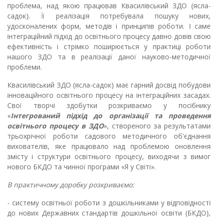
проблема, над якою працював Квасилівський ЗДО (ясла-
садок). Її реалізація потребувала пошуку нових,
удосконалених форм, методів і принципів роботи. І саме
інтеграційний підхід до освітнього процесу давно довів свою
ефективність і стрімко поширюється у практиці роботи
нашого ЗДО та в реалізації даної науково-методичної
проблеми.
Квасилівський ЗДО (ясла-садок) має гарний досвід побудови
інноваційного освітнього процесу на інтеграційних засадах.
Свої творчі здобутки розкриваємо у посібнику
«
Інтегрований підхід до організації та проведення
освітнього процесу в ЗДО
», створеного за результатами
трьохрічної роботи садового методичного об'єднання
вихователів, яке працювало над проблемою оновлення
змісту і структури освітнього процесу, виходячи з вимог
нового БКДО та чинної програми «Я у Світі».
В практичному доробку розкриваємо:
- систему освітньої роботи з дошкільниками у відповідності
до нових Державних стандартів дошкільної освіти (БКДО),