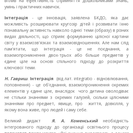
вплив на ефективність сприйняття дошкільниками знань,
умінь і практичних навичок.
Інтеграція
- це інновація, заявлена БКДО, яка дає
можливість розширювати кругозір дітей і розвивати їхню
пізнавальну активність навколо однієї теми (образу) в різних
видах діяльності, що сприяє формуванню цілісної картини
світу у взаємозв'язках та взаємовідношеннях. Але нам слід
пам'ятати, що інтеграція - це не поєднання, а
взаємопроникнення двох-трьох або більше предметів у
єдине ціле на основі спільного підходу до розкриття
ключової теми.
Н. Гавриш
.
Інтеграція
(від лат. integratio - відновлювання,
поповнення) - це об'єднання, взаємопроникнення окремих
елементів у єдине ціле, внаслідок чого дитина оволодіває
не стільки знаннями з окремих галузей, скільки цілісними
знаннями про предмет, явище, про життя, довкілля, у
якому вона живе, про людей і саму себе.
Великий дидакт
Я. А. Коменський
необхідність
інтегрованого підходу до організації освітнього процесу