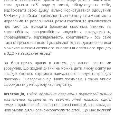
сама давати собі раду у житті, обслуговувати себе,
відстоювати свою думку, вільно користуватися здобутими
ЗУНами у своїй життєдіяльності, легко вступати у контакт з
дорослими та ровесниками, разом гратися та домовлятися
про свої дії, володіти базовими якостями, такими, як
самостійність, працелюбність, людяність, розсудливість,
справедливість, відповідальність, креативність - ось саме
така кінцева мета якості дошкільної освіти, досягнення якої
можливе шляхом активного оновлення освітнього процесу
в ЗДО на засадах інтеграції.
За багаторічну працю в системі дошкільної освіти ми
зрозуміли, що жодній дитині не можна дати якісну освіту на
засадах якогось окремого навчального предмета (розділу
програми ) незалежно від інших предметів, і таким чином
сформувати у неї цілісну картину світу.
Інтеграція
, тобто
органічне поєднання відомостей різних
навчальних предметів чи освітніх ліній навколо однієї
теми,
є однією з найперспективніших інновацій, яка закладає
нові умови діяльності вихователів та дітей, що має великий