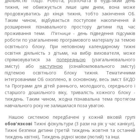
діяльністю тощо. Робота, розпочата в будь-який день
тижня, не обмежується лише цим днем, вона може
продовжуватись до кінця тижня, тобто закінчення ОБ.
Таким чином, відбувається поступове накопичення й
розширення пізнавального простору дитини під час
проживання теми.
П'ятниця
- день підведення підсумків
роботи по узагальненню програмового матеріалу за темою
освітнього блоку. При неповному календарному тижні
освітня діяльність з дітьми, на вибір вихователя, може
спрямовуватися за
попередньою
(узагальнювального
змісту) або
наступною
(ознайомлювального змісту)
підтемою освітнього блоку тижня. Тематичними
інтегрованими ОБ охоплено, в основному, весь зміст БКДО
та Програми для дітей раннього, молодшого, середнього і
старшого дошкільного віку, тривалість кожного блоку -
тиждень. Таким чином, жодна пізнавальна тема протягом
навчального року не залишилася поза увагою.
Нашою системою передбачені у кожній віковій групі
обов'язкові
Тижні фізкультури (3 рази на рік у час канікул),
Тижні безпеки дитини (третій тиждень жовтня та останній
тиждень квітня), Тиждень рідної мови (лютий) та інші.