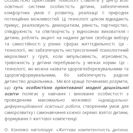
Особистісно орієнтовані технології ставлять у центр всієї
освітньої системи особистість дитини, забезпечення
комфортних умов її розвитку, реалізації її природніх
потенційних можливостей. Ці технології цілком відкидають
примус, реалізовують демократизм, рівність, партнерство,
співдружність та співтворчість у відносинах вихователя і
дитини, роблять акцент на наданні дитині свободи вибору
та самостійності у різних сферах життєдіяльності. Це -
технології, які забезпечують нестресогенний психологічний
мікроклімат у групі, коли імпульсивність, агресивність,
тривожність у дитини перебувають у межах норми. Це -
технології, які можна назвати здоров'язбережувальними та
здоров'яформувальними, бо забезпечують радісне
дитинство дошкільника... Ми все краще починаємо розуміти,
що
суть особистісно орієнтованої моделі дошкільної
освіти
полягає у навчанні і вихованні особистості з
проведенням максимально можливої
індивідуально-
диференційованої освітньої роботи,
створенням умов для
саморозвитку і самонавчання кожної окремо взятої дитини,
формуванні її життєвої компетенції.
О. Кононко наголошує: «
Життєва компетентність дитини,