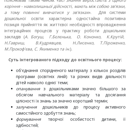
пояснював таким чином: «
Всі знання виростають з одного
коріння - навколишньої дійсності, мають між собою зв'язки,
а тому повинні вивчатися у зв'язках
». Для системи
дошкільної освіти характерна одностайна позитивна
позиція прийняття як життєвої необхідності впровадження
інтеграційних процесів у практику роботи дошкільних
закладів (
А. Богуш, Г.Бєлєнька, О. Кононко, К.Крутій,
Н.Гавриш, В.Кудрявцев, Н.Лисенко, Т.Піроженко,
М.Прокоф'єва, С. Якименко та ін
.).
Суть інтегрованого підходу
до освітнього процесу:
об'єднання спорідненого матеріалу з кількох розділів
програми (освітніх ліній) та різних видів діяльності
дітей навколо однієї теми;
опанува
ння
з дошкільниками значно більшого за
обсягом навчального матеріалу та досягання
цілісності їх знань за значно коротший термін;
залуч
ення
дошкільників до процесу активного
самостійного здобуття знань;
формува
ння
творчої особистості дитини, її
здібностей;