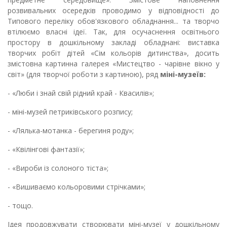
розвивальних осередків проводимо у відповідності до
Типового переліку обов'язкового обладнання... та творчо
втілюємо власні ідеї. Так, для осучаснення освітнього
простору в дошкільному закладі обладнані: виставка
творчих робіт дітей «Сім кольорів дитинства», досить
змістовна картинна галерея «Мистецтво - чарівне вікно у
світ» (для творчої роботи з картиною), ряд
міні-музеїв:
- «Люби і знай свій рідний край - Квасилів»;
- міні-музей петриківського розпису;
- «Лялька-мотанка - берегиня роду»;
- «Квілінгові фантазії»;
- «Вироби із солоного тіста»;
- «Вишиваємо кольоровими стрічками»;
- тощо.
Ідея продовжувати створювати міні-музеї у дошкільному