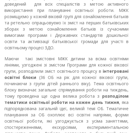
доведений для всіх спеціалістів з метою активного
використання при плануванні освітньої роботи. МЖК
розміщуємо у кожній віковій групі для ознайомлення батьків
та ретельно опрацьовуємо їх зміст на перших батьківських
зборах з метою ознайомлення батьків із сучасними
вимогами програми і Державних стандартів дошкільної
освіти та активізації батьківської громади для участі в
освітньому процесі ЗДО.
Маючи такі змістовні МЖК дитини за всіма освітніми
лініями, узгоджені зі змістом Програми для кожної вікової
групи, розподілили зміст освітнього процесу в
інтегровані
освітні блоки
(36 ОБ на рік для кожної вікової групи,
починаючи з групи дітей раннього віку). Тема освітнього
блоку визначає загальне спрямування роботи на тиждень,
тому проведена ще одна велика робота з
розподілом
тематики освітньої роботи на кожен день тижня
, яка
підпорядкована загальній ідеї, великій темі ОБ. Тематичне
планування за ОБ охоплює всі освітні напрями, форми
освітньої роботи, які узгоджується з усіма заняттями,
спостереженнями, екскурсіями, експериментальною