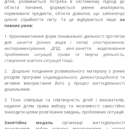
дітей, розвивається потреба в системному підході до
об'єкта пізнання, формуються уміння аналізувати,
порівнювати предмети, об'єкти довкілля, що забезпечує
цілісне сприйняття світу. Та це відбувається лише
за
певних умов:
1. Урізноманітнення форм пізнавальної діяльності протягом
дня:
заняття (різних видів і типів),
спостереження,
експериментування, ДПД, міні-заняття, моделювання
проблемних ситуацій, ігрова та творча діяльність,
створення освітніх ситуацій
тощо.
2. Доцільне поєднання розвивального матеріалу з різних
розділів програми (
індивідуального, демонстраційного)
та
активне використання його у процесі життєдіяльності
дошкільників.
3. Тісна співпраця та співтворчість дітей і вихователів,
надання дітям права вибору та можливості самостійно
знаходити шляхи розв'язання завдань, проблемних ситуацій.
Занятійна модель
організації життєдіяльності
дошкільників, добре освоєна вихователями, і надалі