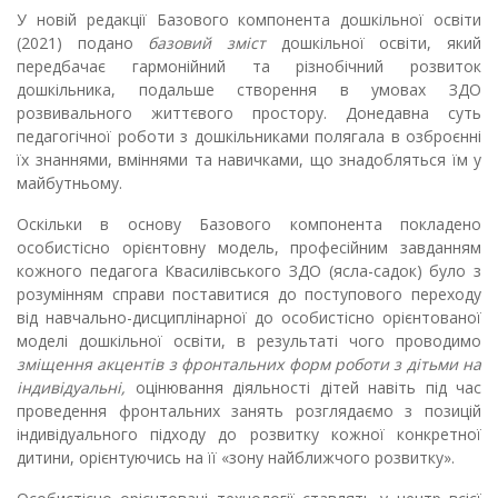
У новій редакції Базового компонента дошкільної освіти
(2021) подано
базовий зміст
дошкільної освіти, який
передбачає гармонійний та різнобічний розвиток
дошкільника, подальше створення в умовах ЗДО
розвивального життєвого простору. Донедавна суть
педагогічної роботи з дошкільниками полягала в озброєнні
їх знаннями, вміннями та навичками, що знадобляться їм у
майбутньому.
Оскільки в основу Базового компонента покладено
особистісно орієнтовну модель, професійним завданням
кожного педагога Квасилівського ЗДО (ясла-садок) було з
розумінням справи поставитися до поступового переходу
від навчально-дисциплінарної до особистісно орієнтованої
моделі дошкільної освіти, в
результаті чого проводимо
зміщення акцентів з фронтальних форм роботи з дітьми на
індивідуальні,
оцінювання діяльності дітей навіть під час
проведення фронтальних занять розглядаємо з позицій
індивідуального підходу до розвитку кожної конкретної
дитини, орієнтуючись на її «зону найближчого розвитку».