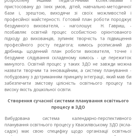
розроблену іншими педагогічними колективами і
пристосовану до їхніх умов, дітей, навчально-методичної
бази і, зрештою, виходячи зі своїх можливостей і
професійної майстерності. Готовий план роботи породжує
бездумного вихователя, - наголошує Н. Гавриш, -
позбавляє освітній процес особистісно орієнтованого
підходу до вихованців, зупиняє творчість та підвищення
професійного росту педагога; кимось розписаний до
дрібниць щоденний план роботи вихователя, точне і
бездумне слідування складеному кимось - це пережиток
минулого. Освітній процес у таких ЗДО не завжди можна
назвати творчим та інноваційним, а систему планування -
побудовану з дотриманням принципу інтеграції, який мав би
забезпечити змістову цілісність освітнього процесу та
високу якість дошкільної освіти.
Створення сучасної системи планування освітнього
процесу в ЗДО
Вибудована система календарно-перспективного
планування освітнього процесу у Квасилівському ЗДО (ясла-
садок) має свою специфіку щодо організації освітньої