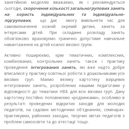
занятійною моделлю вважаємо, як і рекомендується
сьогодні,
скорочення кількості загальногрупових занять
на користь індивідуальних та індивідуально-
підгрупових
,
що дає змогу вивільняти час для
самовизначення кожній окремій дитині, занять за
інтересами дітей. При складанні розкладу занять
обов'язково враховуємо гранично допустиме навчальне
навантаження на дітей кожної вікової групи.
Активно поширюємо, крім тематичних, комплексних,
комбінованих, контрольних занять також і практику
проведення
інтегрованих занять
, які вже надто добре
вписалися у практику освітньої роботи з дошкільниками усіх
вікових груп. Маємо велику картотеку взірцевих
інтегрованих занять, розроблених нашими педагогами у
відповідності до тематики НВБ для всіх вікових груп. Дану
картотеку постійно поповнюємо «родзинками», особливо в
результаті проведених відкритих заходів для молодих
педагогів, на садових методичних об'єднаннях, семінарах-
практикумах, районних заходах, творчих звітах педагогів з
проблем самоосвіти та до атестації тощо.