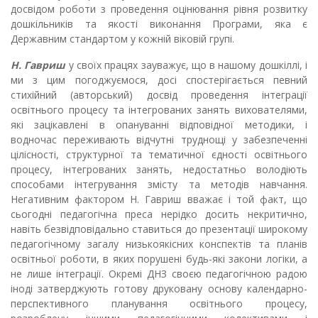
досвідом роботи з проведення оцінювання рівня розвитку
дошкільників та якості виконання Програми, яка є
Державним стандартом у кожній віковій групі.
Н. Гавриш
у своїх працях зауважує, що в нашому дошкіллі, і
ми з цим погоджуємося, досі спостерігається певний
стихійний (авторський) досвід проведення інтеграції
освітнього процесу та інтегрованих занять вихователями,
які зацікавлені в опануванні відповідної методики, і
водночас переживають відчутні труднощі у забезпеченні
цілісності, структурної та тематичної єдності освітнього
процесу, інтегрованих занять, недостатньо володіють
способами інтегрування змісту та методів навчання.
Негативним фактором Н. Гавриш вважає і той факт, що
сьогодні педагогічна преса нерідко досить некритично,
навіть безвідповідально ставиться до презентації широкому
педагогічному загалу низькоякісних конспектів та планів
освітньої роботи, в яких порушені будь-які закони логіки, а
не лише інтеграції. Окремі ДНЗ своєю педагогічною радою
іноді затверджують готову друковану основу календарно-
перспективного планування освітнього процесу,