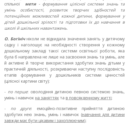
спільної
мети
- формування цілісної системи знань та
умінь особистості, розвиток творчих здібностей та
потенційних можливостей кожної дитини, формування у
дітей дошкільної зрілості та підготовки їх до навчання в
школі й шкільних навантажень.
О. Богініч
ніколи не відкидала значення занять у дитячому
садку і наголошує на необхідності створення у кожному
дошкільному закладі такої системи освітньої роботи, яка
була б направлена не лише на засвоєння знань та умінь, але
й активне й творче використання здобутих знань дітьми у
практичній діяльності, розкриваючи наступну послідовність
етапів формування у дошкільників системи цінностей
(цілісної картини світу):
-
по перше
: оволодіння дитиною певною системою знань,
умінь і навичок
на заняттях
та
в повсякденному житті
;
-
по друге
: емоційно-позитивне прийняття дитиною
здобутих нею знань, умінь і навичок (
навчання для дитини
завжди має бути цікавим і захоплюючим
);