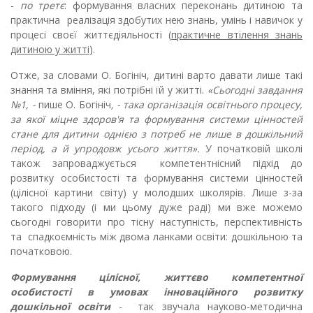
-
по третє
: формування власних переконань дитиною та
практична реалізація здобутих нею знань, умінь і навичок у
процесі своєї життєдіяльності (
практичне втілення знань
дитиною у житті
).
Отже, за словами О. Богініч, дитині варто давати лише такі
знання та вміння, які потрібні їй у житті.
«Сьогодні завдання
№1, -
пише О. Богініч
, - така організація освітнього процесу,
за якої міцне здоров'я та формування системи цінностей
стане для дитини однією з потреб не лише в дошкільний
період, а й упродовж усього життя».
У початковій школі
також запроваджується компетентнісний підхід до
розвитку особистості та формування системи цінностей
(цілісної картини світу) у молодших школярів. Лише з-за
такого підходу (і ми цьому дуже раді) ми вже можемо
сьогодні говорити про тісну наступність, перспективність
та спадкоємність між двома ланками освіти: дошкільною та
початковою.
Формування цілісної, життєво компетентної
особистості в умовах інноваційного розвитку
дошкільної освіти
- так звучала науково-методична