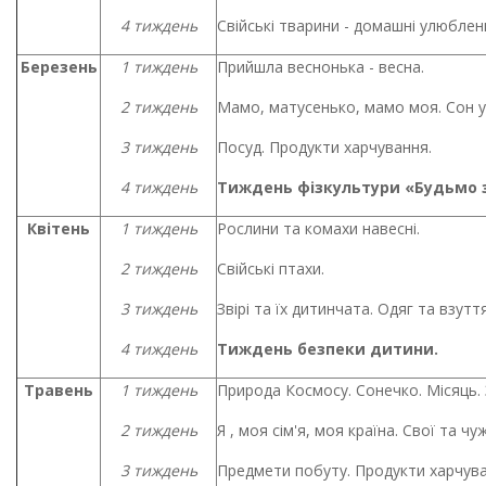
4 тиждень
Свійські тварини - домашні улюбленц
Березень
1 тиждень
Прийшла веснонька - весна.
2 тиждень
Мамо, матусенько, мамо моя. Сон у
3 тиждень
Посуд. Продукти харчування.
4 тиждень
Тиждень фізкультури «Будьмо 
Квітень
1 тиждень
Рослини та комахи навесні.
2 тиждень
Свійські птахи.
3 тиждень
Звірі та їх дитинчата. Одяг та взуття
4 тиждень
Тиждень безпеки дитини.
Травень
1 тиждень
Природа Космосу. Сонечко. Місяць. 
2 тиждень
Я , моя сім'я, моя країна. Свої та чу
3 тиждень
Предмети побуту. Продукти харчува