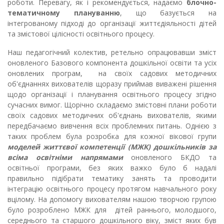
роботи. Перевагу, як і рекомендується, надаємо
блочно-
тематичному плануванню
, що базується на
інтегрованому підході до організації життєдіяльності дітей
та змістової цілісності освітнього процесу.
Наш педагогічний колектив, ретельно опрацювавши зміст
оновленого Базового компонента дошкільної освіти та усіх
оновлених програм, на своїх садових методичних
об'єднаннях вихователів щоразу приймав виважені рішення
щодо організації і планування освітнього процесу згідно
сучасних вимог. Щорічно складаємо змістовні плани роботи
своїх садових методичних об'єднань вихователів, якими
передбачаємо вивчення всіх проблемних питань. Однією з
таких проблем була розробка для кожної вікової групи
моделей життєвої компетенції (МЖК) дошкільників за
всіма освітніми напрямами
оновленого БКДО та
освітньої програми, без яких важко було б надалі
правильно підібрати тематику занять та проводити
інтеграцію освітнього процесу протягом навчального року
вцілому. На допомогу вихователям нашою творчою групою
було розроблено МЖК для дітей раннього, молодшого,
середнього та старшого дошкільного віку, зміст яких був