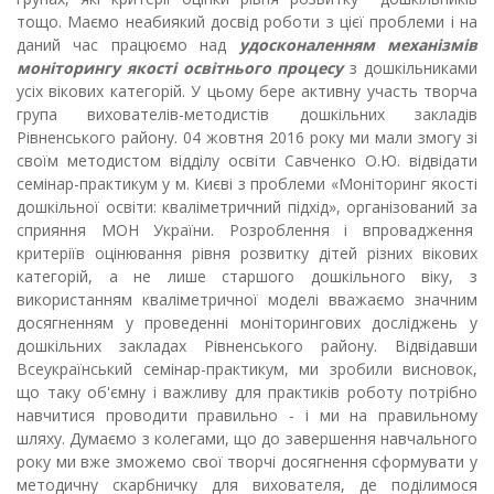
тощо. Маємо неабиякий досвід роботи з цієї проблеми і на
даний час працюємо над
у
досконаленням механізмів
моніторингу якості освітнього процесу
з дошкільниками
усіх вікових категорій. У цьому бере активну участь творча
група вихователів-методистів дошкільних закладів
Рівненського району. 04 жовтня 2016 року ми мали змогу зі
своїм методистом відділу освіти Савченко О.Ю. відвідати
семінар-практикум у м. Києві з проблеми «Моніторинг якості
дошкільної освіти: кваліметричний підхід», організований за
сприяння МОН України. Розроблення і впровадження
критеріїв оцінювання рівня розвитку дітей різних вікових
категорій, а не лише старшого дошкільного віку, з
використанням кваліметричної моделі вважаємо значним
досягненням у проведенні моніторингових досліджень у
дошкільних закладах Рівненського району. Відвідавши
Всеукраїнський семінар-практикум, ми зробили висновок,
що таку об'ємну і важливу для практиків роботу потрібно
навчитися проводити правильно - і ми на правильному
шляху. Думаємо з колегами, що до завершення навчального
року ми вже зможемо свої творчі досягнення сформувати у
методичну скарбничку для вихователя, де поділимося