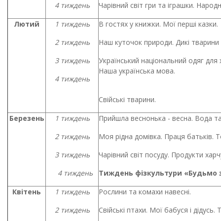
4 тиждень
Чарівний світ гри та іграшки. Народн
Лютий
1 тиждень
В гостях у книжки. Мої перші казки.
2 тиждень
Наш куточок природи. Дикі тварини 
3 тиждень
Український національний одяг для 
Наша українс
4 тиждень
Свійські тварини.
Березень
1 тиждень
Прийшла веснонька - весна. Вода та 
2 тиждень
Моя рідна домівка. Праця батьків. Т
3 тиждень
Чарівний світ посуду. Продукти харч
4 тиждень
Тиждень фізкультури «Будьмо 
Квітень
1 тиждень
Рослини та комахи навесні.
2 тиждень
Свійські птахи. Мої бабуся і дідусь.