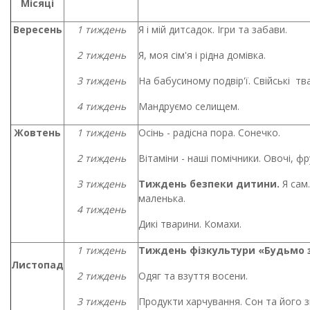
Місяці
Вересень
1 тиждень
Я і мій дитсадок. Ігри та забави.
2 тиждень
Я, моя сім'я і рідна домівка.
3 тиждень
На бабусиному подвір'ї. Свійські тва
4 тиждень
Мандруємо селищем.
Жовтень
1 тиждень
Осінь - радісна пора. Сонечко.
2 тиждень
Вітаміни - наші помічники. Овочі, фр
3 тиждень
Тиждень безпеки дитини
.
Я сам.
маленька.
4 тиждень
Дикі тварини. Комахи.
1 тиждень
Тиждень фізкультури «Будьмо 
Листопад
2 тиждень
Одяг та взуття восени.
3 тиждень
Продукти харчування. Сон та його з