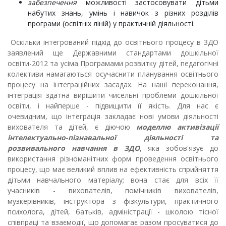
забезпечення
можливості застосовувати дітьми
набутих знань, умінь і навичок з різних розділів
програми (освітніх ліній) у практичній діяльності.
Оскільки інтегрований підхід до освітнього процесу в ЗДО
заявлений ще Державними стандартами дошкільної
освіти-2012 та усіма Програмами розвитку дітей, педагогічні
колективи намагаються осучаснити планування освітнього
процесу на інтеграційних засадах. На наші переконання,
інтеграція здатна вирішити чисельні проблеми дошкільної
освіти, і найперше - підвищити її якість. Для нас є
очевидним, що інтеграція закладає нові умови діяльності
вихователя та дітей, є діючою
моделлю активізації
інтелектуально-пізнавальної діяльності та
розвивального навчання в ЗДО
, яка зобов'язує до
використання різноманітних форм проведення освітнього
процесу, що має великий вплив на ефективність сприйняття
дітьми навчального матеріалу; вона стає для всіх її
учасників - вихователів, помічників вихователів,
музкерівників, інструктора з фізкультури, практичного
психолога, дітей, батьків, адміністрації - школою тісної
співпраці та взаємодії, що допомагає разом просуватися до