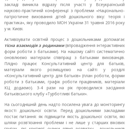
закладі виникла відразу після участі у Всеукраїнській
науково-практичній конференції з проблеми «Національно-
патріотичне виховання дітей дошкільного віку: теорія і
практика», яку проводило МОН України 31 травня 2016 року
у м. Києві.
Активізувати освітній процес з дошкільниками допомагає
т
існа взаємодія з родинами
(впровадження інтерактивних
форм роботи з батьками). На нашому сайті систематично
оновлюємо матеріали співпраці з батьками вихованців.
Плідно працює Консультативний центр для батьків,
матеріали якого розміщуємо на сайті у розділі
«Консультативний центр для батьків» (план роботи, форми
роботи з батьками, графік роботи працівників, матеріали
КЦ додаємо). 3-4 рази на рік проводилися засідання
батьківського клубу «Турботливі батьки».
На сьогоднішній день надто посилена увага до моніторингу
якості дошкільної освіти. Перед дошкільними закладами
постає питання: як підвищити якість дошкільної освіти, які
шляхи розв'язання проблеми і не лише у старших вікових
групах, які критерії оцінки рівня розвитку дошкільників