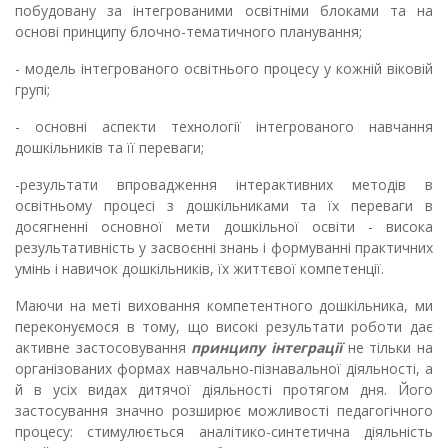
побудовану за інтегрованими освітніми блоками та на
основі принципу блочно-тематичного планування;
- модель інтегрованого освітнього процесу у кожній віковій
групі;
- основні аспекти технології інтегрованого навчання
дошкільників та її переваги;
-результати впровадження інтерактивних методів в
освітньому процесі з дошкільниками та їх переваги в
досягненні основної мети дошкільної освіти - висока
результативність у засвоєнні знань і формуванні практичних
умінь і навичок дошкільників, їх життєвої компетенції.
Маючи на меті виховання компетентного дошкільника, ми
переконуємося в тому, що високі результати роботи дає
активне застосовування
принципу інтеграції
не тільки на
організованих формах навчально-пізнавальної діяльності, а
й в усіх видах дитячої діяльності протягом дня. Його
застосування значно розширює можливості педагогічного
процесу: стимулюється аналітико-синтетична діяльність