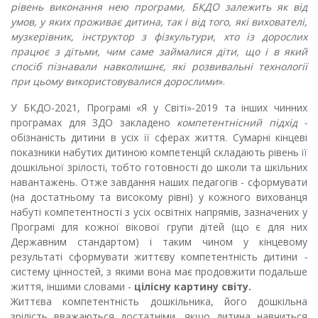
рівень виконання нею програми, БКДО залежить як від
умов, у яких проживає дитина, так і від того, які вихователі,
музкерівник, інструктор з фізкультури, хто із дорослих
працює з дітьми, чим саме займалися діти, що і в який
спосіб пізнавали навколишнє, які розвивальні технології
при цьому використовувалися дорослими
».
У БКДО-2021, Програмі «Я у Світі»-2019 та інших чинних
програмах для ЗДО закладено
компетентнісний підхід -
обізнаність дитини в усіх її сферах життя. Сумарні кінцеві
показники набутих дитиною компетенцій складають рівень її
дошкільної зрілості, тобто готовності до школи та шкільних
навантажень. Отже завдання наших педагогів - сформувати
(на достатньому та високому рівні) у кожного вихованця
набуті компетентності з усіх освітніх напрямів, зазначених у
Програмі для кожної вікової групи дітей (що є для них
Державним стандартом) і таким чином у кінцевому
результаті сформувати життєву компетентність дитини
-
систему цінностей, з якими вона має продовжити подальше
життя, іншими словами -
цілісну картину світу.
Життєва компетентність дошкільника, його дошкільна
зрілість вважаються достатніми, якщо дитина навчиться