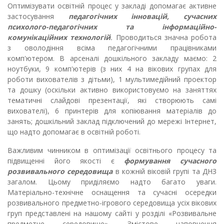
Оптимізувати освітній процес у закладі допомагає активне
застосування
педагогічних інновацій, сучасних
психолого-педагогічних та інформаційно-
комунікаційних технологій
.
Проводиться значна робота
з оволодіння всіма педагогічними працівниками
комп'ютером. В арсеналі дошкільного закладу маємо: 2
ноутбуки, 9 комп'ютерів (з них 4 на вікових групах для
роботи вихователів з дітьми), 1 мультимедійний проектор
та дошку (оскільки активно використовуємо на заняттях
тематичні слайдові презентації, які створюють самі
вихователі), 6 принтерів для копіювання матеріалів до
занять; дошкільний заклад підключений до мережі Інтернет,
що надто допомагає в освітній роботі.
Важливим чинником в оптимізації освітнього процесу та
підвищенні його якості є
ф
ормування сучасного
розвивального середовища
в кожній віковій групі та ДНЗ
загалом. Цьому приділяємо надто багато уваги.
Матеріально-технічне оснащення та сучасні осередки
розвивального предметно-ігрового середовища усіх вікових
груп представлені на нашому сайті у розділі «Розвивальне
предметне середовище». Змістове наповнення