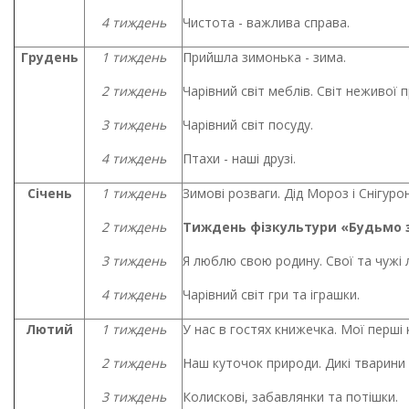
4 тиждень
Чистота - важлива справа.
Грудень
1 тиждень
Прийшла зимонька - зима.
2 тиждень
Чарівний світ меблів. Світ неживої 
3 тиждень
Чарівний світ посуду.
4 тиждень
Птахи - наші друзі.
Січень
1 тиждень
Зимові розваги. Дід Мороз і Снігуро
2 тиждень
Тиждень фізкультури «Будьмо 
3 тиждень
Я люблю свою родину. Свої та чужі 
4 тиждень
Чарівний світ гри та іграшки.
Лютий
1 тиждень
У нас в гостях книжечка. Мої перші 
2 тиждень
Наш куточок природи. Дикі тварини 
3 тиждень
Колискові, забавлянки та потішки.