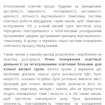
Інтегрований освітній процес будуємо за принципами:
доступності, науковості, послідовності, системності,
цілісності, логічності, вертикального тематизму. Систему
освітньої роботи вибудували таким чином, щоб тематика
інтегрованих ОБ у кожній віковій групі протягом року
періодично повторювалася з обов'язковим ускладненням
програмових завдань (дотримання принципу вертикального
тематизму). В цьому і є переваги нашої системи планування
освітнього процесу перед іншими.
Таким чином, у нашому закладі розроблене і апробоване на
практиці розгорнуте
Річне планування освітньої
діяльності за інтегрованими освітніми блоками для
кожної вікової групи.
Багато зусиль у вирішенні цієї
проблеми доклала
творча група вихователів
ЗДО. Було
непросто, оскільки потрібно було ретельно вивчити зміст
програми для кожної вікової групи, розкласти його по
півріччях, кварталах, місяцях і тижнях, аби не пропустити
жодної пізнавальної теми і вкласти їх в ОБ таким чином,
щоб протягом навчального року була врахована
сезонність, повторюваність тематики та ускладнення