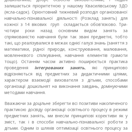
залишається пріоритетною у нашому Квасилівському ЗДО
(ясла-садок). Орієнтовний тижневий розподіл організованої
навчально-пізнавальної діяльності (Розклад занять) для
кожної з 14 вікових груп складається обов'язково. Три-
чотири роки назад основним видом занять за
спрямованістю навчання були так звані предметні, тобто
такі, що реалізувалися в межах однієї галузі знань (заняття з
математики, рідної природи, конструювання, малювання,
мовленнєвого спілкування, навчання елементів грамоти
тощо). Останнім часом активно поширюється практика
проведення
інтегрованих занять
, які принципово
відрізняються від предметних за дидактичними цілями,
характером взаємодії вихователя з дітьми, способами
організації дошкільнят на виконання завдань, домінуючими
методами навчання.
Вважаючи за доцільне зберегти всі позитиви накопиченого
практикою досвіду організації освітнього процесу в режимі
предметних занять, ми внесли принципові корективи як у
зміст, так і в способи навчально-пізнавальної роботи з
дітьми. Одним із шляхів оптимізації освітнього процесу за