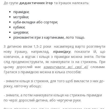
До групи
дидактичних ігор
та іграшок належать:
пірамідки;
мотрійки;
куби-вкладки або сортери;
кубики;
шнурівки;
різноманітні ігри з картинками, лото тощо.
З дитиною віком 1,5-2 роки насамперед варто розглянути
нову іграшку, наприклад,
пірамідку
, показа­ти їй, що
ковпачок, а відтак і кільця з пірамідки можна зняти. Потім
слід продемонструвати, як нанизувати їх на стрижень. При
цьому дорослий має
коментувати всі свої дії
словами.
Гратися з пірамідкою можна в кілька способів:
- знімати кільця зі стрижня, для того щоб викласти з них до­
ріжку, квіточку абощо;
- знімати, а потім нанизувати кільця на стрижень пірамідки
по черзі: дорослий-дитина, або чергуючи руки.