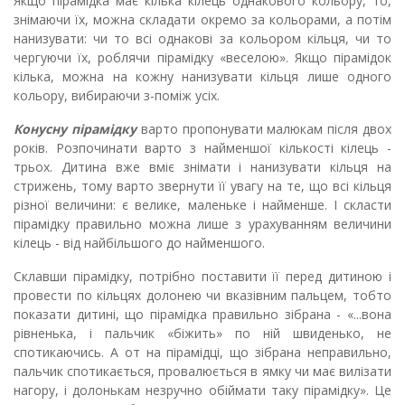
Якщо пірамідка має кілька кілець однакового кольору, то,
зні­маючи їх, можна складати окремо за кольорами, а потім
нанизувати: чи то всі однакові за кольором кільця, чи то
чергуючи їх, роблячи пірамідку «веселою». Якщо пірамідок
кілька, можна на кожну на­низувати кільця лише одного
кольору, вибираючи з-поміж усіх.
Конусну пірамідку
варто пропонувати малюкам після двох
років. Розпочинати варто з найменшої кількості кілець -
трьох. Дитина вже вміє знімати і нанизувати кільця на
стрижень, тому варто звернути її увагу на те, що всі кільця
різної величини: є ве­лике, маленьке і найменше. І скласти
пірамідку правильно можна лише з урахуванням величини
кілець - від найбільшого до най­меншого.
Склавши пірамідку, потрібно поставити її перед дитиною і
провести по кільцях долонею чи вказівним пальцем, тобто
по­казати дитині, що пірамідка правильно зібрана - «...вона
рівненька, і пальчик «біжить» по ній швиденько, не
спотикаючись. А от на пірамідці, що зібра­на неправильно,
пальчик спотикається, провалюється в ямку чи має вилізати
нагору, і долонькам незручно обіймати таку пірамідку». Це