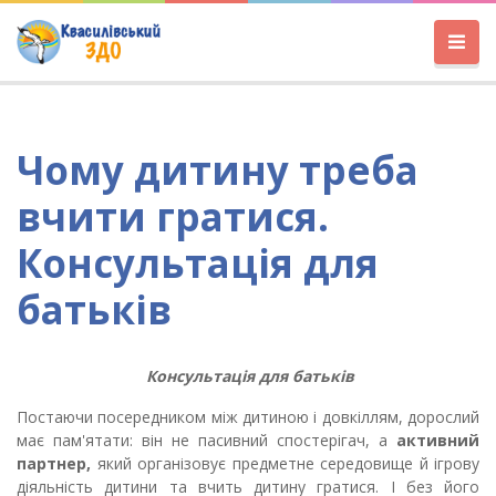
Чому дитину треба
вчити гратися.
Консультація для
батьків
Консультація для батьків
Постаючи посередником між дитиною і довкіллям, дорослий
має пам'ятати: він не пасивний спостерігач, а
активний
партнер,
який організовує предметне середовище й ігрову
діяльність дитини та вчить дитину гратися. І без його