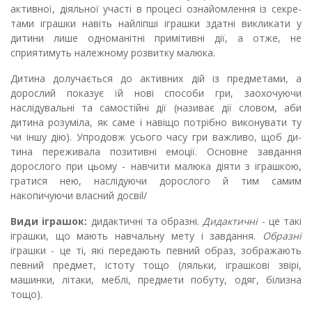
активної, діяльної участі в процесі ознайомлення із секре­
тами іграшки навіть найліпші іграшки здатні викликати у
дитини лише одноманітні примітивні дії, а отже, не
сприятимуть належному розвитку малюка.
Дитина долучається до активних дій із предметами, а
дорослий показує їй нові способи гри, заохочуючи
наслідувальні та самостійні дії (нази­ває дії словом, аби
дитина розуміла, як саме і навіщо потрібно вико­нувати ту
чи іншу дію). Упродовж усього часу гри важливо, щоб ди­
тина переживала позитивні емоції. Основне завдання
дорослого при цьому - навчити малюка діяти з іграшкою,
гратися нею, наслідуючи дорослого й тим самим
накопичуючи власний досвіl/
Види іграшок
:
дидак­тичні та образні.
Дидактичні
- це такі
іграшки, що мають навчальну мету і за­вдання.
Образні
іграшки - це ті, які передають пев­ний образ, зображають
певний предмет, істоту тощо (ляльки, іграшкові звірі,
машинки, літаки, меблі, предмети побуту, одяг, білизна
тощо).