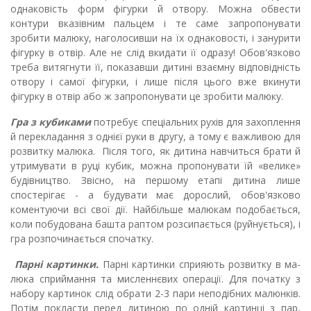
однаковість форм фігурки й отвору. Можна обвести
контури вказівним пальцем і те саме запропонувати
зробити малюку, наголосивши на їх однаковості, і занурити
фігурку в отвір. Але не слід вкидати її одразу!
Обов'язково
треба витягнути її, показавши дитині взаємну відповідність
отвору і самої фігурки, і лише після цього вже вки­нути
фігурку в отвір або ж запропонувати це зробити малюку.
Гра з кубиками
потребує спеціальних
рухів
для захоплення
й перекладання з однієї руки в другу, а тому є важливою для
розви­тку малюка. Після того, як дитина навчиться брати й
утримувати в руці ку­бик, можна пропонувати їй «велике»
будівництво. Звісно, на пер­шому етапі дитина лише
спостерігає - а будувати має дорослий, обов'язково
коментуючи всі свої дії. Найбільше малюкам подобається,
коли побудована башта рап­том розсипається (руйнується), і
гра розпочинається спочатку.
Парні картинки.
Парні картинки сприяють розвитку в ма­
люка сприймання та мисленнєвих операції. Для початку з
набору картинок слід обрати 2-3 пари неподібних малюнків.
Потім покласти перед дитиною по одній картинці з пар,