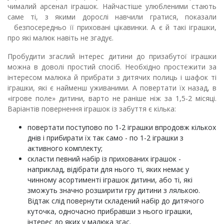
чималий арсенал іграшок. Найчастіше улюбленими стають
саме ті, з якими дорослі навчили гратися, показали
безпосередньо її приховані цікавинки. А є й такі іграшки,
про які малюк навіть не згадує.
Пробудити згаслий інтерес
дитини до призабутої іграшки
мож­на в доволі простий спосіб. Необхідно простежити за
інтересом малюка й прибрати з дитячих полиць і шафок ті
іграшки, які є найменш уживаними. А повертати їх назад, в
«ігрове поле» дитини, варто не раніше ніж за 1,5-2
місяці.
Варіантів повернення іграшок із забуття є кілька:
повертати поступово по 1-2 іграшки впродовж кількох
днів і прибирати їх так само - по 1-2 іграшки з
активного комплекту;
скласти певний набір із прихованих іграшок -
наприклад, відібрати для нього ті, яких немає у
чинному асортименті іграшок ди­тини, або ті, які
зможуть значно розширити гру дитини з лялькою.
Відтак слід повернути складений набір до дитячого
куточка, одночас­но прибравши з нього іграшки,
інтерес до яких у малюка згас.