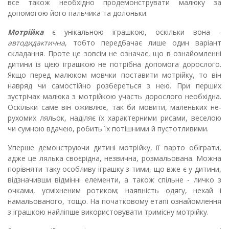
все також необхідно продемонструвати малюку за
допомогою його пальчика та до­лоньки.
Мотрійка
є унікальною іграшкою, оскільки вона -
автодидактична
, тобто передбачає лише один варіант
складання. Проте це зо­всім не означає, що в ознайомленні
дитини із цією іграшкою не потрібна допомога дорослого.
Якщо перед малюком мовчки поставити мотрійку, то він
навряд чи самостійно розбереться з нею. При перших
зустрічах малюка з мотрійкою участь дорослого необхідна.
Оскільки саме він оживлює, так би мовити, маленьких не­
рухомих ляльок, наділяє їх характерними рисами, веселою
чи сум­ною вдачею, робить їх потішними й пустотливими.
Уперше демонструючи дитині мотрійку, її варто обіграти,
адже це лялька своєрідна, незвична, розмальована. Можна
порівняти таку особливу іграшку з тими, що вже є у дитини,
відзначивши відмінні елементи, а також спільне - личко з
очками, усміхненим ротиком; наявність одягу, нехай і
намальованого, тощо. На початковому етапі ознайомлення
з іграшкою найліпше використовувати тримісну мотрійку.