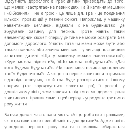
Відсутність дорослого в іграх дитини призводить
до того,
що ма­люк «застрягає» на певних діях. Та й катання машинки
і «бібікання» не є грою - це лише дія. Гра - це поєднання
кількох ігрових дій у певний сюжет.
Наприклад, у машинку
навантажили цеглинки, відвезли їх на будівництво, де
збудували хатинку для песика. Проте навіть та­кий
елементарний сюжет спершу дитина не може розіграти без
допомоги дорослого. Участь тата чи мами може бути або
такою повною, або значно меншою - у вигляді постановки
запитань дитині: «Що у машинку можна навантажити?»,
«Куди можна від­везти?», «Що можна побудувати?», «Для
кого будемо будувати?», «Чи залишився песик задоволеним
твоїм будиночком?». А якщо на перше запитання отримали
відповідь «кавуни», то й гра буде розгортатися в іншому
напрямі (так зароджується сюжетна гра); її розквіт у
дошкільному віці цілком залежить від того, як дорослі грали
з дитиною в іграшки саме в цей період - упродовж третього
року життя.
Батьки доволі часто запитують: «А що роботи з іграшками,
які втратили свою привабливість для дитини?». Адже навіть
упродовж першого року життя в малюка збирається