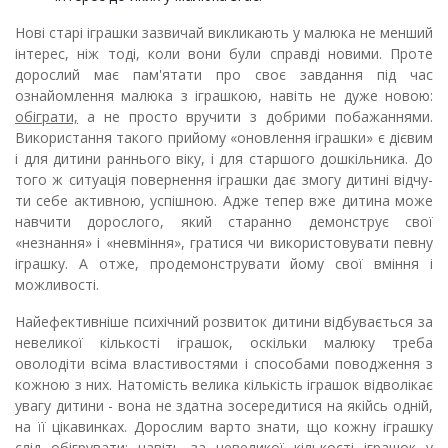
Нові старі іграшки зазвичай викликають у малюка не менший
ін­терес, ніж тоді, коли вони були справді новими. Проте
дорослий має пам'ятати про своє завдання під час
ознайомлення малюка з іграш­кою, навіть не дуже новою:
обіграти,
а не просто вручити з добрими побажаннями.
Використання такого прийому «оновлення іграшки» є дієвим
і для дитини раннього віку, і для старшого дошкільника. До
того ж ситуація повернення іграшки дає змогу дитині відчу­
ти
себе активною, успішною. Адже тепер вже дитина може
навчити дорослого, який старанно демонструє свої
«незнання» і «невміння», гратися чи використовувати певну
іграшку. А отже, продемонструва­ти йому свої вміння і
можливості.
Найефективніше психічний розвиток дитини відбувається за
невеликої кількості іграшок, оскільки малюку треба
оволодіти всіма властивостями і способами поводження з
кожною з них. Натомість велика кількість іграшок відволікає
увагу дитини - вона не здатна зосередитися на якійсь одній,
на її цікавинках. Дорослим варто знати, що кожну іграшку
слід обігрувати: навіть за невеликої кіль­кості іграшок у