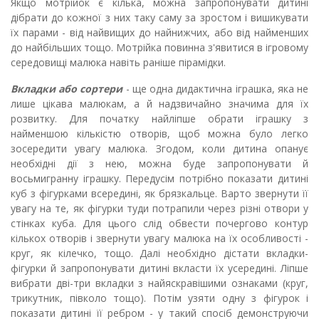
Якщо мотрійок є кілька, можна запропонувати дитині
дібрати до кожної з них таку саму за зростом і вишикувати
їх парами - від найвищих до найнижчих, або від найменших
до найбільших тощо. Мотрійка повинна з'явитися в ігровому
середовищі малюка навіть раніше пірамідки.
Вкладки або сортери
- ще одна дидактична іграшка, яка не
лише цікава малюкам, а й надзвичайно значима для їх
розвитку. Для початку найліпше обрати іграшку з
найменшою кількістю отворів, щоб можна було легко
зосередити увагу малюка. Згодом, коли дитина опанує
необхідні дії з нею, можна буде запропонувати й
восьмигранну іграшку. Передусім потрібно показати
дитині
куб з фігурками всередині, як брязкальце. Варто звернути її
увагу на те, як фігурки туди потрапи­ли через різні отвори у
стінках куба. Для цього слід обвести почергово контур
кількох отворів і звернути увагу малюка на їх особливості -
круг, як кілечко, тощо. Далі необхідно дістати вкладки-
фігурки й запро­понувати дитині вкласти їх усередині. Ліпше
вибрати дві-три вкладки з найяскравішими ознаками (круг,
трикутник, півколо тощо). Потім узяти одну з фігурок і
показати дитині її ребром - у такий спо­сіб демонструючи