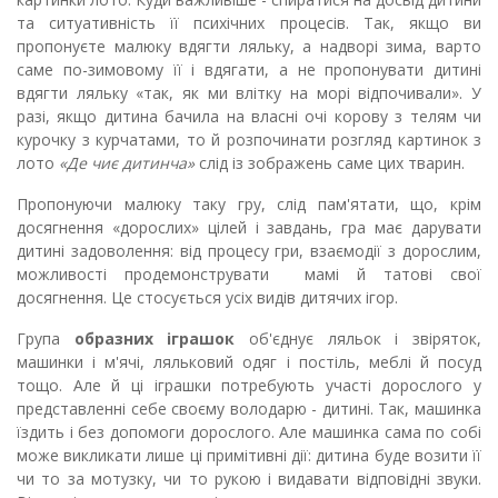
та ситуативність її психічних процесів. Так, якщо ви
пропонуєте малюку вдягти ляльку, а надворі зима, варто
саме по-зимовому її і вдягати, а не пропонувати дитині
вдягти ляльку «так, як ми влітку на морі відпочивали». У
разі, якщо дитина бачила на власні очі корову з телям чи
курочку з курчатами, то й розпочинати розгляд картинок з
лото
«Де чиє дитинча»
слід із зображень саме цих тварин.
Пропонуючи малюку таку гру, слід пам'ятати, що, крім
досягнен­ня «дорослих» цілей і завдань, гра має дарувати
дитині задоволення:
від процесу гри, взаємодії з дорослим,
можливості продемонструвати мамі й татові свої
досягнення. Це стосується усіх видів дитячих ігор.
Група
образних іграшок
об'єднує ляльок і звіряток,
машинки і м'ячі, ляльковий одяг і постіль, меблі й посуд
тощо. Але й ці іграшки потребу­ють участі дорослого у
представленні себе своєму володарю - дитині.
Так, машинка
їздить і без допомоги дорослого. Але машинка сама по собі
може викликати лише ці примітивні дії: дитина буде возити її
чи то за мотузку, чи то рукою і видавати відповідні звуки.