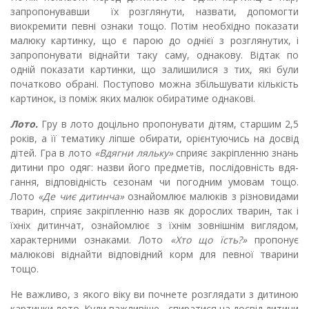
запропонувавши їх розглянути, назвати, допомогти
виокремити певні ознаки тощо. Потім необхідно показати
малюку картинку, що є парою до однієї з розглянутих, і
запропонувати віднайти таку саму, однакову. Відтак по
одній показати картинки, що залишилися з тих, які були
початково обрані. Поступово можна збільшувати кількість
карти­нок, із поміж яких малюк обиратиме однакові.
Лото.
Гру в лото доцільно пропонувати дітям, старшим 2,5
ро­ків, а її тематику ліпше обирати, орієнтуючись на досвід
дітей. Гра в лото
«Вдягни ляльку»
сприяє закріпленню знань
дитини про одяг: назви його предметів, послідовність вдя­
гання, відповідність сезонам чи погодним умовам тощо.
Лото
«Де чиє дитинча»
ознайомлює малюків з різновидами
тварин, сприяє закріпленню назв як дорослих тварин, так і
їхніх дитин­чат, ознайомлює з їхнім зовнішнім виглядом,
характерними озна­ками. Лото
«Хто що їсть?»
пропонує
малю­кові віднайти відповідний корм для певної тварини
тощо.
Не важливо, з якого віку ви почнете розглядати з дитиною
кар­тинки лото. Куди важливіше - спиратися на досвід дитини