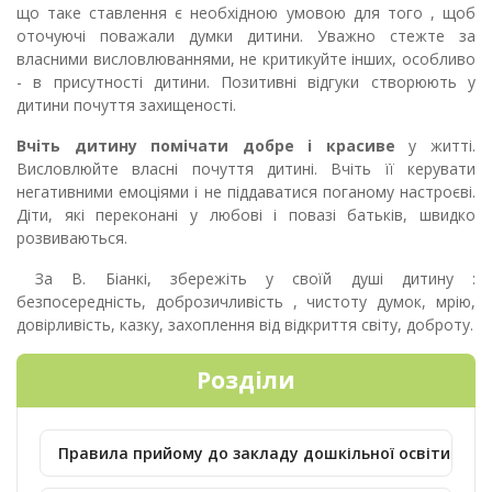
що таке ставлення є необхідною умовою для того , щоб
оточуючі поважали думки дитини. Уважно стежте за
власними висловлюваннями, не критикуйте інших, особливо
- в присутності дитини. Позитивні відгуки створюють у
дитини почуття захищеності.
Вчіть дитину помічати добре і красиве
у житті.
Висловлюйте власні почуття дитині. Вчіть її керувати
негативними емоціями і не піддаватися поганому настроєві.
Діти, які переконані у любові і повазі батьків, швидко
розвиваються.
За В. Біанкі, збережіть у своїй душі дитину :
безпосередність, доброзичливість , чистоту думок, мрію,
довірливість, казку, захоплення від відкриття світу, доброту.
Розділи
Правила прийому до закладу дошкільної освіти