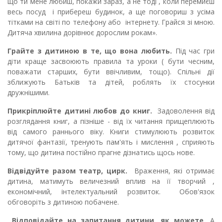
що ти мене любиш, покажи зараз, а не тоді , коли перемиєш
весь посуд і прибереш будинок, а ще поговориш з усіма
тітками на світі по телефону або інтернету. Грайся зі мною.
Дитяча хвилина дорівнює дорослим рокам».
Грайте з дитиною в те, що вона любить.
Під час гри
діти краще засвоюють правила та уроки ( бути чесним,
поважати старших, бути ввічливим, тощо). Спільні дії
зближують Батьків та дітей, роблять їх стосунки
дружнішими.
Прикріплюйте дитині любов до книг.
Задоволення від
розглядання книг, а пізніше - від їх читання прищеплюють
від самого раннього віку. Книги стимулюють розвиток
дитячої фантазії, тренують пам'ять і мислення , сприяють
тому, що дитина постійно прагне дізнатись щось нове.
Відвідуйте разом театр, цирк.
Враження, які отримає
дитина, матимуть величезний вплив на її творчий ,
економічний, інтелектуальний розвиток. Обов'язок
обговоріть з дитиною побачене.
Відповідайте на запитання дитини, як можете.
А