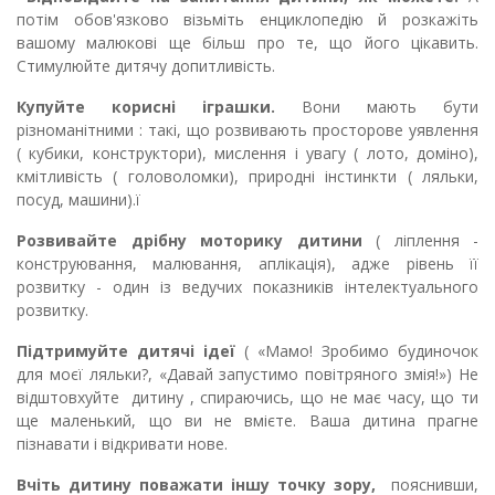
потім обов'язково візьміть енциклопедію й розкажіть
вашому малюкові ще більш про те, що його цікавить.
Стимулюйте дитячу допитливість.
Купуйте корисні іграшки.
Вони мають бути
різноманітними : такі, що розвивають просторове уявлення
( кубики, конструктори), мислення і увагу ( лото, доміно),
кмітливість ( головоломки), природні інстинкти ( ляльки,
посуд, машини).ї
Розвивайте дрібну моторику дитини
( ліплення -
конструювання, малювання, аплікація), адже рівень її
розвитку - один із ведучих показників інтелектуального
розвитку.
Підтримуйте дитячі ідеї
( «Мамо! Зробимо будиночок
для моєї ляльки?, «Давай запустимо повітряного змія!») Не
відштовхуйте дитину , спираючись, що не має часу, що ти
ще маленький, що ви не вмієте. Ваша дитина прагне
пізнавати і відкривати нове.
Вчіть дитину поважати іншу точку зору,
пояснивши,