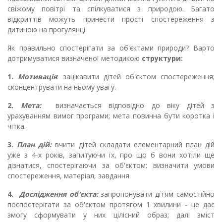
свіжому повітрі та спілкуватися з природою. Багато
відкриттів можуть принести прості спостереження з
дитиною на прогулянці.
Як правильно спостерігати за об'єктами природи? Варто
дотримуватися визначеної методикою
структури:
1.
Мотивація
: зацікавити дітей об'єктом спостереження;
сконцентрувати на ньому увагу.
2.
Мета:
визначається відповідно до віку дітей з
урахуванням вимог програми; мета повинна бути коротка і
чітка.
3.
План дій:
вчити дітей складати елементарний план дій
уже з 4-х років, запитуючи їх, про що б вони хотіли ще
дізнатися, спостерігаючи за об'єктом; визначити умови
спостереження, матеріал, завдання.
4.
Дослідження об'єкта:
запропонувати дітям самостійно
поспостерігати за об'єктом протягом 1 хвилини - це дає
змогу сформувати у них цілісний образ; далі зміст