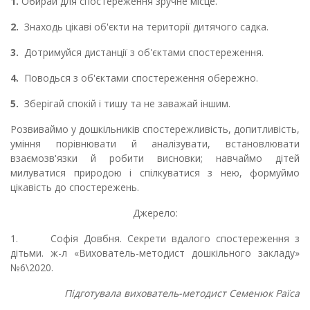
1.
Обирай для спостереження зручне місце.
2.
Знаходь цікаві об'єкти на території дитячого садка.
3.
Дотримуйся дистанції з об'єктами спостереження.
4.
Поводься з об'єктами спостереження обережно.
5.
Зберігай спокій і тишу та не заважай іншим.
Розвиваймо у дошкільників спостережливість, допитливість,
уміння порівнювати й аналізувати, встановлювати
взаємозв'язки й робити висновки; навчаймо дітей
милуватися природою і спілкуватися з нею, формуймо
цікавість до спостережень.
Джерело:
1. Софія Довбня. Секрети вдалого спостереження з
дітьми. ж-л «Вихователь-методист дошкільного закладу»
№6\2020.
Підготувала вихователь-методист Семенюк Раїса