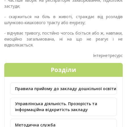
- частіше хворіє на респіраторні захворювання, підхоплює
застуди;
- скаржиться на біль в животі, страждає від розладів
шлунково-кишкового тракту або енурезу;
- відчуває тривогу, постійно чогось боїться або ж, навпаки,
емоційно загальмована, ні на що не реагує і не
відволікається.
Інтернетресурс
Розділи
Правила прийому до закладу дошкільної освіти
Управлінська діяльність. Прозорість та
інформаційна відкритість закладу
Методична служба