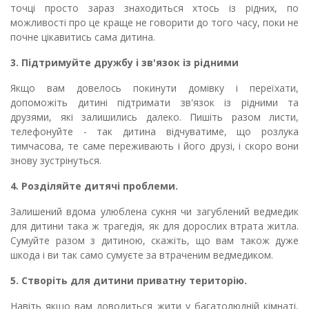
точці просто зараз знаходиться хтось із рідних, по
можливості про це краще не говорити до того часу, поки не
почне цікавитись сама дитина.
3. Підтримуйте дружбу і зв'язок із рідними
Якщо вам довелось покинути домівку і переїхати,
допоможіть дитині підтримати зв'язок із рідними та
друзями, які залишились далеко. Пишіть разом листи,
телефонуйте - так дитина відчуватиме, що розлука
тимчасова, те саме переживають і його друзі, і скоро вони
знову зустрінуться.
4. Розділяйте дитячі проблеми.
Залишений вдома улюблена сукня чи загублений ведмедик
для дитини така ж трагедія, як для дорослих втрата житла.
Сумуйте разом з дитиною, скажіть, що вам також дуже
шкода і ви так само сумуєте за втраченим ведмедиком.
5. Створіть для дитини приватну територію.
Навіть якщо вам доводиться жити у багатолюдній кімнаті,