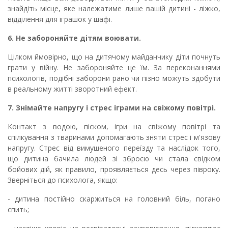
знайдіть місце, яке належатиме лише вашій дитині - ліжко,
відділення для іграшок у шафі.
6. Не забороняйте дітям воювати.
Цілком ймовірно, що на дитячому майданчику діти почнуть
грати у війну. Не забороняйте це їм. За переконаннями
психологів, подібні заборони рано чи пізно можуть здобути
в реальному житті зворотний ефект.
7. Знімайте напругу і стрес іграми на свіжому повітрі.
Контакт з водою, піском, ігри на свіжому повітрі та
спілкування з тваринами допомагають зняти стрес і м'язову
напругу. Стрес від вимушеного переїзду та наслідок того,
що дитина бачила людей зі зброєю чи стала свідком
бойових дій, як правило, проявляється десь через півроку.
Зверніться до психолога, якщо:
- дитина постійно скаржиться на головний біль, погано
спить;