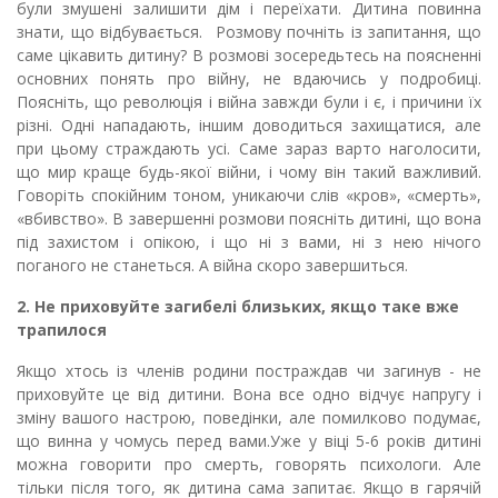
були змушені залишити дім і переїхати. Дитина повинна
знати, що відбувається. Розмову почніть із запитання, що
саме цікавить дитину? В розмові зосередьтесь на поясненні
основних понять про війну, не вдаючись у подробиці.
Поясніть, що революція і війна завжди були і є, і причини їх
різні. Одні нападають, іншим доводиться захищатися, але
при цьому страждають усі. Саме зараз варто наголосити,
що мир краще будь-якої війни, і чому він такий важливий.
Говоріть спокійним тоном, уникаючи слів «кров», «смерть»,
«вбивство». В завершенні розмови поясніть дитині, що вона
під захистом і опікою, і що ні з вами, ні з нею нічого
поганого не станеться. А війна скоро завершиться.
2. Не приховуйте загибелі близьких
, якщо таке вже
трапилося
Якщо хтось із членів родини постраждав чи загинув - не
приховуйте це від дитини. Вона все одно відчує напругу і
зміну вашого настрою, поведінки, але помилково подумає,
що винна у чомусь перед вами.Уже у віці 5-6 років дитині
можна говорити про смерть, говорять психологи. Але
тільки після того, як дитина сама запитає. Якщо в гарячій