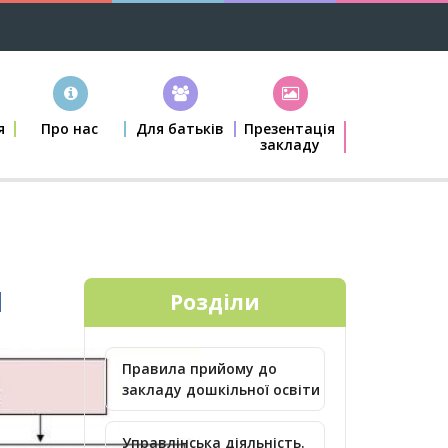
я
Про нас
Для батьків
Презентація
закладу
и
Розділи
Правила прийому до
закладу дошкільної освіти
Управлінська діяльність.