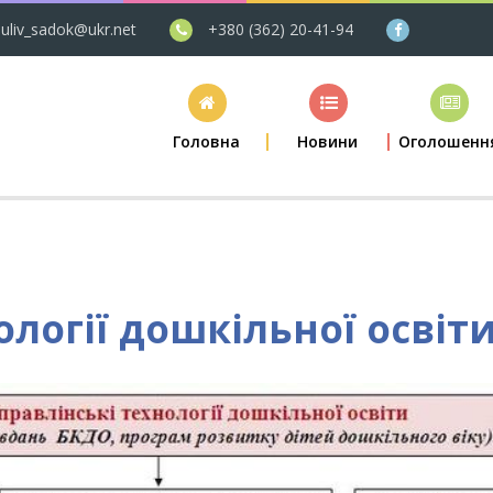
uliv_sadok@ukr.net
+380 (362) 20-41-94
Головна
Новини
Оголошенн
ології дошкільної освіт