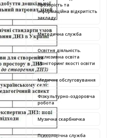
Прозорість та
інформаційна відкритість
закладу
Методична служба
Освітня діяльність.
Інклюзивна освіта
Моніторинг якості освіти
Медичне обслуговування
Фізкультурно-оздоровча
робота
Музична скарбничка
Психологічна служба