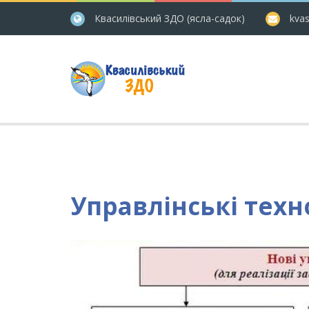
Квасилівський ЗДО (ясла-садок)
kvas
Управлінські техн