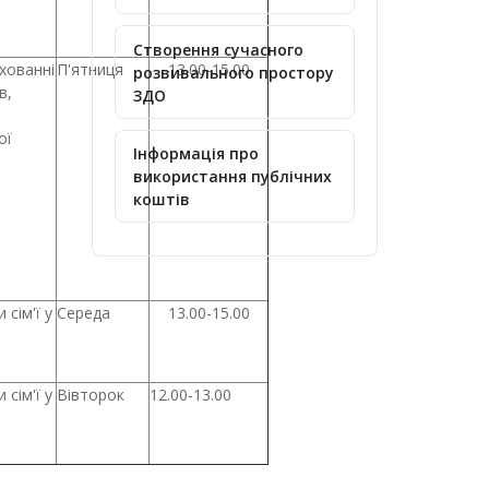
Створення сучасного
ихованнi
П'ятниця
13.00-15.00
розвивального простору
в,
ЗДО
ої
Інформація про
використання публічних
коштів
сім'ї у
Середа
13.00-15.00
сім'ї у
Вівторок
12.00-13.00