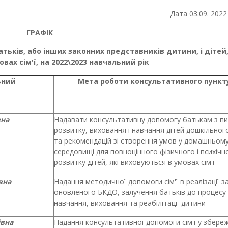
09. 2022 рок
ГРАФІК
ків, або інших законних представників дитини, і дітей,
овах сім'ї,
на 2022\2023 навчальний рік
ьний
Мета роботи консультативного пункт
вна
Надавати консультативну допомогу батькам з п
розвитку, виховання і навчання дітей дошкільного
та рекомендацій зі створення умов у домашньом
середовищі для повноцінного фізичного і психічн
розвитку дітей,
які виховуються в умовах сім'ї
вна
Надання методичної допомоги сім'ї в реалізації з
оновленого БКДО, залучення батьків до процесу
навчання, виховання та реабілітації дитини
івна
Надання консультативної допомоги сім'ї у збереж