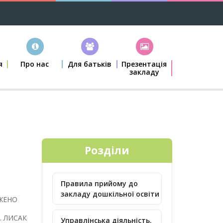
я
Про нас
Для батьків
Презентація
закладу
Розділи
Правила прийому до
закладу дошкільної освіти
ЖЕНО
 ЛИСАК
Управлінська діяльність.