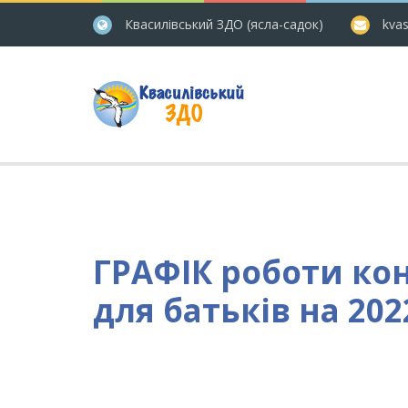
Квасилівський ЗДО (ясла-садок)
kvas
ГРАФІК роботи ко
для батьків на 20