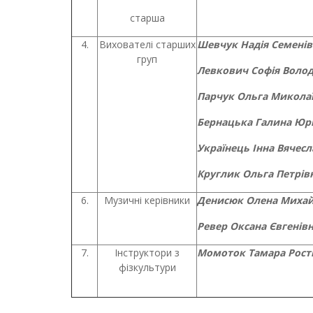
старша
4.
Вихователі старших
Шевчук Надія Семенів
груп
Левкович Софія Воло
Парчук Ольга Микола
Бернацька Галина Юрі
Українець Інна Вячесл
Круглик Ольга Петрів
6.
Музичні керівники
Денисюк Олена Михай
Ревер Оксана Євгенів
7.
Інструктори з
Момоток Тамара Рост
фізкультури