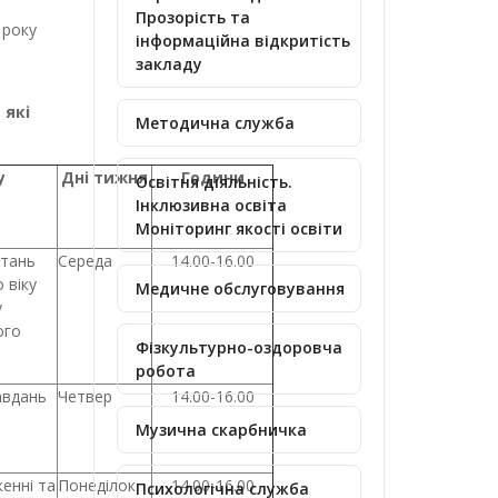
Прозорість та
у
інформаційна відкритість
закладу
 які
Методична служба
у
Дні тижня
Години
Освітня діяльність.
Інклюзивна освіта
Моніторинг якості освіти
итань
Середа
14.00-16.00
 віку
Медичне обслуговування
у
ого
Фізкультурно-оздоровча
робота
авдань
Четвер
14.00-16.00
Музична скарбничка
енні та
Понеділок
14.00-16.00
Психологічна служба