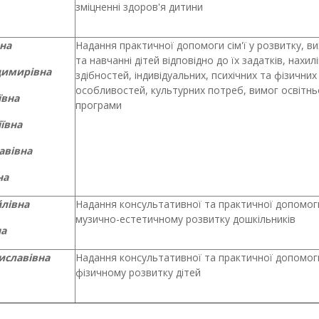
зміцненні здоров'я дитини
на
Надання практичної допомоги сім'ї у роз­витку, в
та навчаннi дiтей вiдповiдно до їх задаткiв, нахилi
димирівна
здiбностей, iндивiдуальних, психiчних та фiзичних
особливостей, культурних потреб, вимог освітнь
ївна
програми
ївна
авівна
на
лівна
Надання консультативної та практичної допомоги 
музично-естетичному роз­витку дошкільників
на
иславівна
Надання консультативної та практичної допомоги 
фізичному роз­витку дiтей