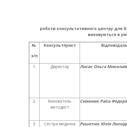
Дата 03.
роботи консультативного центру для бать
виховуються
в ум
№
Консультпункт
Відповідал
з/п
1.
Директор
Лисак Ольга Миколаї
2.
Вихователь-
Семенюк Раїса Федорі
методист
3.
Сестра медична
Решетнік Юлія Леонід