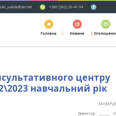
uliv_sadok@ukr.net
+380 (362) 20-41-94
Головна
Новини
Оголошенн
нсультативного центру
22\2023 навчальний рік
ЗАТВЕРД
Директор
_______
О.