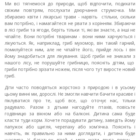
Ми всі тягнемося до природи, щоб відпочити, подихати
свіжим повітрям, послухати дзюрчання струмочка. Ми
збираємо квіти і лікарські трави
-
нарвіть
стільки, скільки
вам потрібно, і намагайтеся не рвати з корінням.
Збираючи
в лісі гриби та ягоди, беріть тільки ті, які ви знаєте, а інші не
чіпайте.
Вони потрібні тваринам
-
вони ними харчуються і
лікуються. Як, наприклад, гриб мухомор, він такий гарний,
помилуйтеся
ним
, але не чіпайте його, прийде лось і він
йому знадобиться для лікування. Щоб гриби не зникали
з
нашого лісу, не порушуйте грибницю, поясніть дітям, що
гриби потрібно зрізати нож
ем
,
після чого
тут виросте новий
гриб.
Діти часто
поводяться
жорстоко з природою і в усьому
цьому винні ми
,
дорослі. Не змогли навчити бачити красиве і
піклу
вати
ся про те, щоб все, що оточує нас, тільки
радувало.
Разом з дітьми н
агодуйте птахів, повісьте
годівницю за вікном або на балконі. Дитина сама буде
класти туди корм. Хочете порадувати дитину, заведіть йому
папужок або щигля, черепаху або хом'ячка. Поясніть і
навчіть, як правильно за ними доглядати
,
і дитина буде
щаслив
а
. У багатьох дітей є мрія мати друга поруч
–