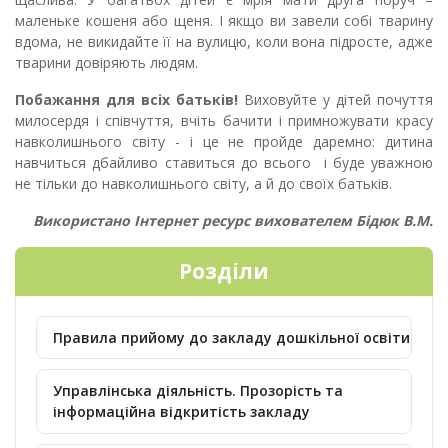
маленьке
кошеня або щеня. І якщо ви завели собі тварину
вдома, не викидайте ї
ї
на вулицю, коли вон
а
підрост
е
, адже
тварини довіряють людям.
Побажання для всіх батьків!
Виховуйте у дітей почуття
милосердя і співчуття, вчіть бачити і примножувати красу
навколишнього світу - і це не пройде даремно: дитина
навчиться дбайливо ставиться до всього
і буде уважною
не тільки до навколишнього світу, а й до своїх батьків.
Використано Інтернет ресурс вихователем Бідюк В.М.
Розділи
Правила прийому до закладу дошкільної освіти
Управлінська діяльність. Прозорість та
інформаційна відкритість закладу