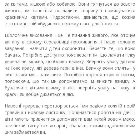
за квітами, кішкою або собакою. Вони тягнуться до всього
живого, їм хочеться погладити тварину і помилуватися
красивими квітами.
Підростаючи, дізнаються, що кожна
істота має свій «будинок», в якому є все для
її
життя.
Екологічне виховання - це і є пізнання живого, яке оточує
дитину в своєму середовищі проживання, і наше головне
завдання
-
навчити
дітей
охороняти і берегти те, що вони
бачать. Потрібно доступно поясн
ювати
їм
, що ламати гілку
дерева не можна, особливо взимку. Зверніть увагу дитини
на
їхню
красу, які
дерева
гарні в інеї. Взимку вони сплять і у
них тільки ми
-
захисники.
Потрібно коріння вкрити снігом,
пояснюючи, що так ми допомагаємо їм вижити взимку. А
б
уваючи з дітьми взимку в лісі, зверніть увагу на тишу, її
красу і як добре дихається в лісі.
Навесні природа перетворюється і ми радіємо кожн
ій
нов
ій
травинці і нов
ому
листоч
ку
.
Починається робота на дачі і
діти
мають привчатися
допомага
ти
вам нехай зовсім мало,
але
нехай
тягнуться
до праці і
бача
ть,
з яким задоволенням
цим займаєтеся ви.