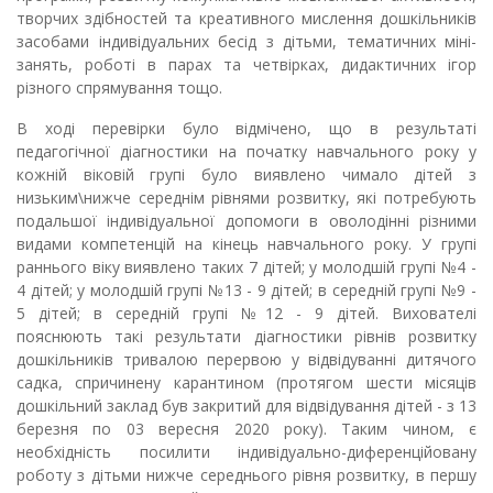
творчих здібностей та креативного мислення дошкільників
засобами індивідуальних бесід з дітьми, тематичних міні-
занять, роботі в парах та четвірках, дидактичних ігор
різного спрямування тощо.
В ході перевірки було відмічено, що в результаті
педагогічної діагностики на початку навчального року у
кожній віковій групі було виявлено чимало дітей з
низьким\нижче середнім рівнями розвитку, які потребують
подальшої індивідуальної допомоги в оволодінні різними
видами компетенцій на кінець навчального року. У групі
раннього віку виявлено таких 7 дітей; у молодшій групі №4 -
4 дітей; у молодшій групі №13 - 9 дітей; в середній групі №9 -
5 дітей; в середній групі №12 - 9 дітей. Вихователі
пояснюють такі результати діагностики рівнів розвитку
дошкільників тривалою перервою у відвідуванні дитячого
садка, спричинену карантином (протягом шести місяців
дошкільний заклад був закритий для відвідування дітей - з 13
березня по 03 вересня 2020 року). Таким чином, є
необхідність посилити індивідуально-диференційовану
роботу з дітьми нижче середнього рівня розвитку, в першу