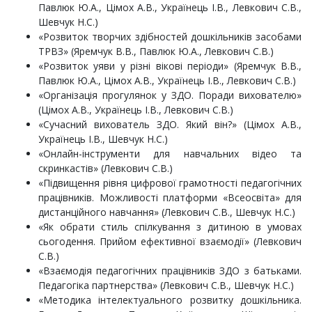
Павлюк Ю.А., Цімох А.В., Українець І.В., Левкович С.В.,
Шевчук Н.С.)
«Розвиток творчих здібностей дошкільників засобами
ТРВЗ» (Яремчук В.В., Павлюк Ю.А., Левкович С.В.)
«Розвиток уяви у різні вікові періоди» (Яремчук В.В.,
Павлюк Ю.А., Цімох А.В., Українець І.В., Левкович С.В.)
«Організація прогулянок у ЗДО. Поради вихователю»
(Цімох А.В., Українець І.В., Левкович С.В.)
«Сучасний вихователь ЗДО. Який він?» (Цімох А.В.,
Українець І.В., Шевчук Н.С.)
«Онлайн-інструменти для навчальних відео та
скринкастів» (Левкович С.В.)
«Підвищення рівня цифрової грамотності педагогічних
працівників. Можливості платформи «Всеосвіта» для
дистанційного навчання» (Левкович С.В., Шевчук Н.С.)
«Як обрати стиль спілкування з дитиною в умовах
сьогодення. Прийом ефективної взаємодії» (Левкович
С.В.)
«Взаємодія педагогічних працівників ЗДО з батьками.
Педагогіка партнерства» (Левкович С.В., Шевчук Н.С.)
«Методика інтелектуального розвитку дошкільника.