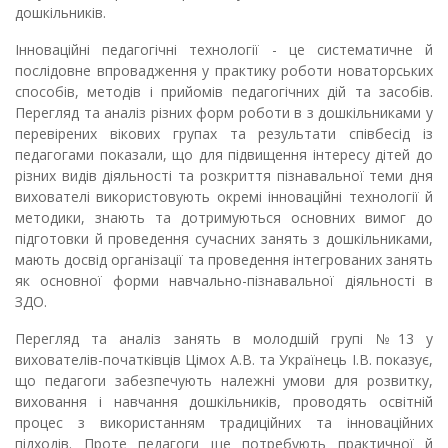
дошкільників.
Інноваційні педагогічні технології - це систематичне й
послідовне впровадження у практику роботи новаторських
способів, методів і прийомів педагогічних дій та засобів.
Перегляд та аналіз різних форм роботи в з дошкільниками у
перевірених вікових групах та результати співбесід із
педагогами показали, що для підвищення інтересу дітей до
різних видів діяльності та розкриття пізнавальної теми дня
вихователі використовують окремі інноваційні технології й
методики, знають та дотримуються основних вимог до
підготовки й проведення сучасних занять з дошкільниками,
мають досвід організації та проведення інтегрованих занять
як основної форми навчально-пізнавальної діяльності в
ЗДО.
Перегляд та аналіз занять в молодшій групі №13 у
вихователів-початківців Цімох А.В. та Українець І.В. показує,
що педагоги забезпечують належні умови для розвитку,
виховання і навчання дошкільників, проводять освітній
процес з використанням традиційних та інноваційних
підходів. Проте педагоги ще потребують практичної й