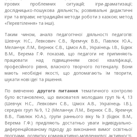
ігрових проблемних ситуацій; ігри-драматизації;
дослідницько-пошукова діяльність; розвивальні дидактичні
ігри та вправи; нетрадиційні методи роботи з казкою; метод
«Перевтілення» та інші).
Таким чином, аналіз педагогічної діяльності педагогів:
Шевчук Н.С., Левкович С.В., Яремчук В.В., Павлюк Ю.А.,
Меланчук Л.М., Вернюк С.В.,
Цімох А.В., Українець І.В., Бідюк
В.М., Верема Г.Ф. показав, що педагоги не припиняють
працювати над підвищенням своєї кваліфікації,
професійного рівня, власного творчого потенціалу. Вони
мають необхідні якості, що допомагають їм творити,
шукати нові ідеї та рішення.
По вивченню
другого питання
тематичного контролю
було встановлено, що вихователі молодших груп №4, 13
(Шевчук Н.С., Левкович С.В., Цімох А.В., Українець І.В.),
середніх груп №9, 12 (Меланчук Л.М., Вернюк С.В., Яремчук
В.В., Павлюк Ю.А.), групи раннього віку №3 (Бідюк В.М.,
Верема Г.Ф.) приділяють достатньо уваги індивідуально-
диференційованому підходу до виконання вимог освітньої
програми, розвитку комунікативно-мовленнєвої активності,