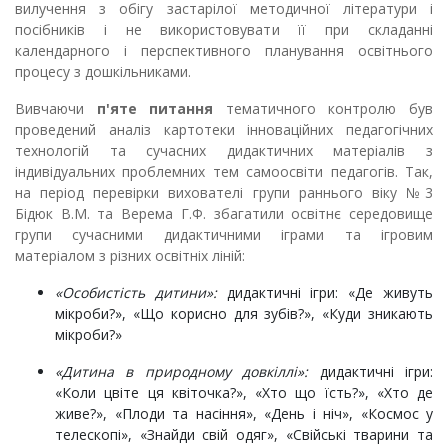
вилучення з обігу застарілої методичної літератури і
посібників і не використовувати її при складанні
календарного і перспективного планування освітнього
процесу з дошкільниками.
Вивчаючи
п'яте питання
тематичного контролю був
проведений аналіз картотеки інноваційних педагогічних
технологій та сучасних дидактичних матеріалів з
індивідуальних проблемних тем самоосвіти педагогів. Так,
на період перевірки вихователі групи раннього віку №3
Бідюк В.М. та Верема Г.Ф. збагатили освітнє середовище
групи сучасними дидактичними іграми та ігровим
матеріалом з різних освітніх ліній:
«Особистість дитини»:
дидактичні ігри: «Де живуть
мікроби?», «Що корисно для зубів?», «Куди зникають
мікроби?»
«Дитина в природному довкіллі»:
дидактичні ігри:
«Коли цвіте ця квіточка?», «Хто що їсть?», «Хто де
живе?», «Плоди та насіння», «День і ніч», «Космос у
телескопі», «Знайди свій одяг», «Свійські тварини та