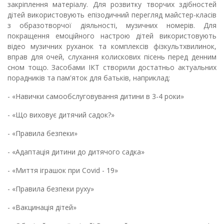
закріплення матеріалу. Для розвитку творчих здібностей
дітей використовують епізодичний перегляд майстер-класів
з образотворчої діяльності, музичних номерів. Для
покращення емоційного настрою дітей використовують
відео музичних руханок та комплексів фізкультхвилинок,
вправ для очей, слухання колискових пісень перед денним
сном тощо. Засобами ІКТ створили достатньо актуальних
порадників та пам'яток для батьків, наприклад:
- «Навички самообслуговування дитини в 3-4 роки»
- «Що виховує дитячий садок?»
- «Правила безпеки»
- «Адаптація дитини до дитячого садка»
- «Миття іграшок при Сovid - 19»
- «Правила безпеки руху»
- «Вакцинація дітей»