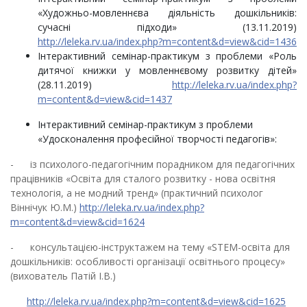
«Художньо-мовленнєва діяльність дошкільників:
сучасні підходи» (13.11.2019)
http://leleka.rv.ua/index.php?m=content&d=view&cid=1436
Інтерактивний семінар-практикум з проблеми «Роль
дитячої книжки у мовленнєвому розвитку дітей»
(28.11.2019)
http://leleka.rv.ua/index.php?
m=content&d=view&cid=1437
Інтерактивний семінар-практикум з проблеми
«Удосконалення професійної творчості педагогів»:
- із психолого-педагогічним порадником для педагогічних
працівників «Освіта для сталого розвитку - нова освітня
технологія, а не модний тренд» (практичний психолог
Віннічук Ю.М.)
http://leleka.rv.ua/index.php?
m=content&d=view&cid=1624
- консультацією-інструктажем на тему «STEM-освіта для
дошкільників: особливості організації освітнього процесу»
(вихователь Патій І.В.)
http://leleka.rv.ua/index.php?m=content&d=view&cid=1625