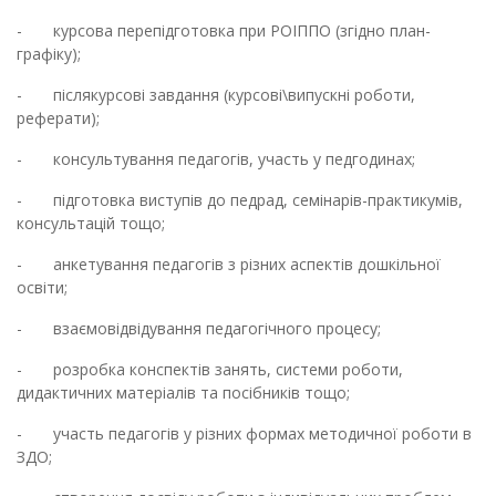
- курсова перепідготовка при РОІППО (згідно план-
графіку);
- післякурсові завдання (курсові\випускні роботи,
реферати);
- консультування педагогів, участь у педгодинах;
- підготовка виступів до педрад, семінарів-практикумів,
консультацій тощо;
- анкетування педагогів з різних аспектів дошкільної
освіти;
- взаємовідвідування педагогічного процесу;
- розробка конспектів занять, системи роботи,
дидактичних матеріалів та посібників тощо;
- участь педагогів у різних формах методичної роботи в
ЗДО;