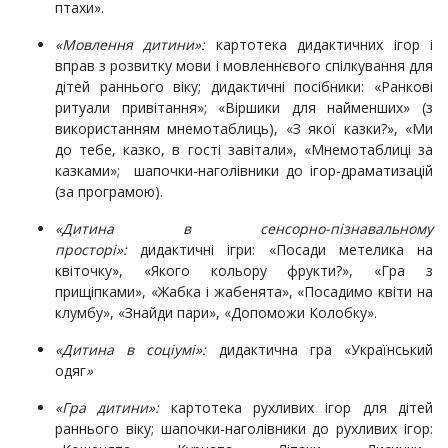
птахи».
«Мовлення дитини»:
картотека дидактичних ігор і
вправ з розвитку мови і мовленнєвого спілкування для
дітей раннього віку; дидактичні посібники: «Ранкові
ритуали привітання»; «Віршики для найменших» (з
використанням мнемотаблиць), «З якої казки?», «Ми
до тебе, казко, в гості завітали», «Мнемотаблиці за
казками»; шапочки-наголівники до ігор-драматизацій
(за програмою).
«Дитина в сенсорно-пізнавальному
просторі»:
дидактичні ігри: «Посади метелика на
квіточку», «Якого кольору фрукти?», «Гра з
прищіпками», «Жабка і жабенята», «Посадимо квіти на
клумбу», «Знайди пари», «Допоможи Колобку».
«Дитина в соціумі»:
дидактична гра «Український
одяг
»
«Гра дитини»:
картотека рухливих ігор для дітей
раннього віку; шапочки-наголівники до рухливих ігор: