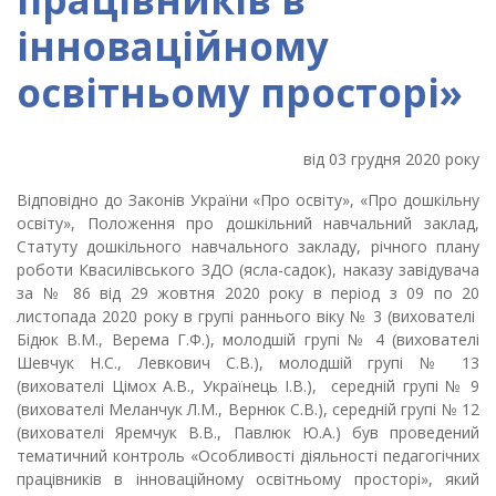
інноваційному
освітньому просторі»
від 03 грудня 2020 року
Відповідно до Законів України «Про освіту», «Про дошкільну
освіту», Положення про дошкільний навчальний заклад,
Статуту дошкільного навчального закладу, річного плану
роботи Квасилівського ЗДО (ясла-садок), наказу завідувача
за № 86 від 29 жовтня 2020 року в період з 09 по 20
листопада 2020 року
в групі раннього віку № 3 (вихователі
Бідюк В.М., Верема Г.Ф.), молодшій групі № 4 (вихователі
Шевчук Н.С., Левкович С.В.), молодшій групі № 13
(вихователі Цімох А.В., Українець І.В.), середній групі № 9
(вихователі Меланчук Л.М., Вернюк С.В.), середній групі № 12
(вихователі Яремчук В.В., Павлюк Ю.А.) був проведений
тематичний контроль «Особливості діяльності педагогічних
працівників в інноваційному освітньому просторі», який