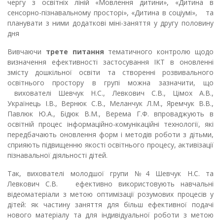
чергу з освітніх ліній «Мовлення дитини», «Дитина в
сенсорно-пізнавальному просторі», «Дитина в соціумі», та
планувати з ними додаткові міні-заняття у другу половину
дня
Вивчаючи
трете питання
тематичного контролю щодо
визначення ефективності застосування ІКТ в оновленні
змісту дошкільної освіти та створенні розвивального
освітнього простору в групі можна зазначити, що
вихователі Шевчук Н.С., Левкович С.В., Цімох А.В.,
Українець І.В., Вернюк С.В., Меланчук Л.М., Яремчук В.В.,
Павлюк Ю.А., Бідюк В.М., Верема Г.Ф. впроваджують в
освітній процес інформаційно-комунікаційні технології, які
передбачають оновлення форм і методів роботи з дітьми,
сприяють підвищенню якості освітнього процесу, активізації
пізнавальної діяльності дітей.
Так, вихователі молодшої групи №4 Шевчук Н.С. та
Левкович С.В. ефективно використовують навчальні
відеоматеріали з метою оптимізації розумових процесів у
дітей: як частину заняття для більш ефективної подачі
нового матеріалу та для індивідуальної роботи з метою