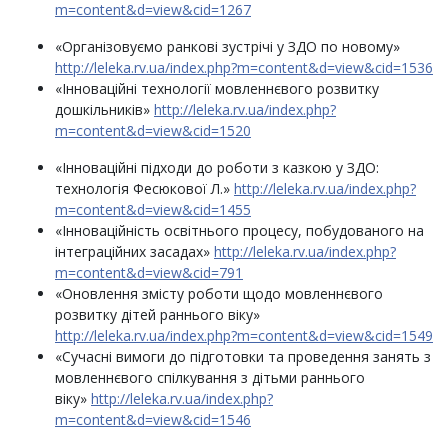
m=content&d=view&cid=1267
«Організовуємо ранкові зустрічі у ЗДО по новому»
http://leleka.rv.ua/index.php?m=content&d=view&cid=1536
«Інноваційні технології мовленнєвого розвитку
дошкільників»
http://leleka.rv.ua/index.php?
m=content&d=view&cid=1520
«Інноваційні підходи до роботи з казкою у ЗДО:
технологія Фесюкової Л.»
http://leleka.rv.ua/index.php?
m=content&d=view&cid=1455
«Інноваційність освітнього процесу, побудованого на
інтеграційних засадах»
http://leleka.rv.ua/index.php?
m=content&d=view&cid=791
«Оновлення змісту роботи щодо мовленнєвого
розвитку дітей раннього віку»
http://leleka.rv.ua/index.php?m=content&d=view&cid=1549
«Сучасні вимоги до підготовки та проведення занять з
мовленнєвого спілкування з дітьми раннього
віку»
http://leleka.rv.ua/index.php?
m=content&d=view&cid=1546