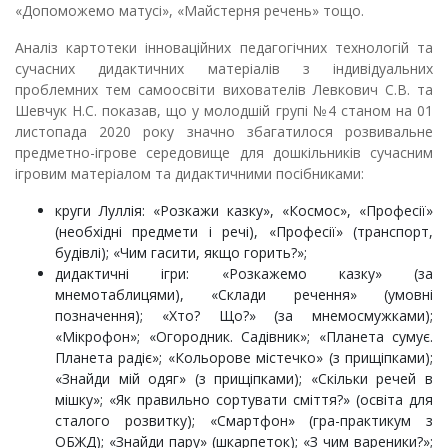
«Допоможемо матусі», «Майстерня речень» тощо.
Аналіз картотеки інноваційних педагогічних технологій та
сучасних дидактичних матеріалів з індивідуальних
проблемних тем самоосвіти вихователів Левкович С.В. та
Шевчук Н.С. показав, що у молодшій групі №4 станом на 01
листопада 2020 року значно збагатилося розвивальне
предметно-ігрове середовище для дошкільників сучасним
ігровим матеріалом та дидактичними посібниками:
круги Луллія: «Розкажи казку», «Космос», «Професії»
(необхідні предмети і речі), «Професії» (транспорт,
будівлі); «Чим гасити, якщо горить?»;
дидактичні ігри: «Розкажемо казку» (за
мнемотаблицями), «Склади речення» (умовні
позначення); «Хто? Що?» (за мнемосмужками);
«Мікрофон»; «Огородник. Садівник»; «Планета сумує.
Планета радіє»; «Кольорове містечко» (з прищіпками);
«Знайди мій одяг» (з прищіпками); «Скільки речей в
мішку»; «Як правильно сортувати сміття?» (освіта для
сталого розвитку); «Смартфон» (гра-практикум з
ОБЖД); «Знайди пару» (шкарпеток); «З чим вареники?»;