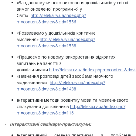
«Завдання музичного виховання дошкільників у світлі
вимог оновленої програми «Я у
Світі»
http://leleka.rv.ua/index.php?
m=content&d=view&cid=1556
«Розвиваємо у дошкільників критичне
мислення»
http://leleka.rv.ua/index.php?
m=content&d=view&cid=1538
«Працюємо по новому: використання відкритих
запитань на занятті з
дошкільниками
http://leleka.rv.ua/index.phpm=content&d=
«Навчання розповіді дітей засобами наочного
моделювання»
http://leleka.rv.ua/index.php?
m=content&d=view&cid=1438
Інтерактивні методи розвитку мови та мовленнєвого
спілкування дошкільників
http://leleka.rv.ua/index.php?
m=content&d=view&cid=116
-
Інтерактивні семінари-практикуми:
Інтерактивний семінар-практикум з проблеми