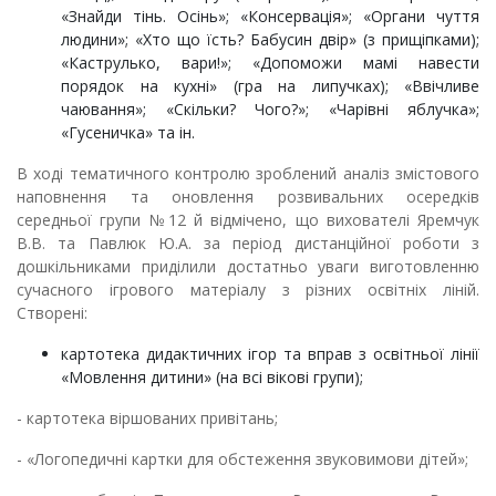
«Знайди тінь. Осінь»; «Консервація»; «Органи чуття
людини»; «Хто що їсть? Бабусин двір» (з прищіпками);
«Каструлько, вари!»; «Допоможи мамі навести
порядок на кухні» (гра на липучках); «Ввічливе
чаювання»; «Скільки? Чого?»; «Чарівні яблучка»;
«Гусеничка» та ін.
В ході тематичного контролю зроблений аналіз змістового
наповнення та оновлення розвивальних осередків
середньої групи №12 й відмічено, що вихователі Яремчук
В.В. та Павлюк Ю.А. за період дистанційної роботи з
дошкільниками приділили достатньо уваги виготовленню
сучасного ігрового матеріалу з різних освітніх ліній.
Створені:
картотека дидактичних ігор та вправ з освітньої лінії
«Мовлення дитини» (на всі вікові групи);
- картотека віршованих привітань;
- «Логопедичні картки для обстеження звуковимови дітей»;