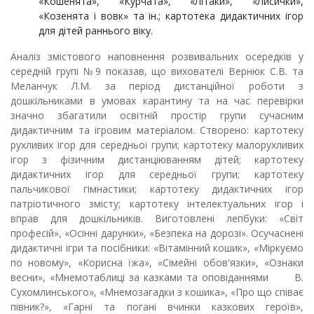
«Кошенята», «Курчата», «Літаки», «Лисички»,
«Козенята і вовк» та ін.; картотека дидактичних ігор
для дітей раннього віку.
Аналіз змістового наповнення розвивальних осередків у
середній групі №9 показав, що вихователі Вернюк С.В. та
Меланчук Л.М. за період дистанційної роботи з
дошкільниками в умовах карантину та на час перевірки
значно збагатили освітній простір групи сучасним
дидактичним та ігровим матеріалом. Створено: картотеку
рухливих ігор для середньої групи; картотеку малорухливих
ігор з фізичним дистанціюванням дітей; картотеку
дидактичних ігор для середньої групи; картотеку
пальчикової гімнастики; картотеку дидактичних ігор
патріотичного змісту; картотеку інтелектуальних ігор і
вправ для дошкільників. Виготовлені лепбуки: «Світ
професій», «Осінні дарунки», «Безпека на дорозі». Осучаснені
дидактичні ігри та посібники: «Вітамінний кошик», «Міркуємо
по новому», «Корисна їжа», «Сімейні обов'язки», «Ознаки
весни», «Мнемотаблиці за казками та оповіданнями В.
Сухомлинського», «Мнемозагадки з кошика», «Про що співає
півник?», «Гарні та погані вчинки казкових героїв»,