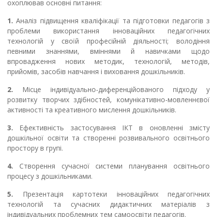
охоплював основні питання:
1.
Аналіз підвищення кваліфікації та підготовки педагогів з
проблеми використання інноваційних педагогічних
технологій у своїй професійній діяльності; володіння
певними знаннями, вміннями й навичками щодо
впровадження нових методик, технологій, методів,
прийомів, засобів навчання і виховання дошкільників.
2.
Місце індивідуально-диференційованого підходу у
розвитку творчих здібностей, комунікативно-мовленнєвої
активності та креативного мислення дошкільників.
3.
Ефективність застосування ІКТ в оновленні змісту
дошкільної освіти та створенні розвивального освітнього
простору в групі.
4.
Створення сучасної системи планування освітнього
процесу з дошкільниками.
5.
Презентація картотеки інноваційних педагогічних
технологій та сучасних дидактичних матеріалів з
індивідуальних проблемних тем самоосвіти педагогів.