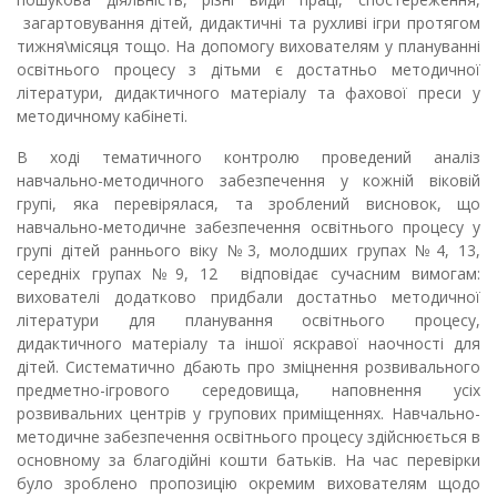
загартовування дітей, дидактичні та рухливі ігри протягом
тижня\місяця тощо. На допомогу вихователям у плануванні
освітнього процесу з дітьми є достатньо методичної
літератури, дидактичного матеріалу та фахової преси у
методичному кабінеті.
В ході тематичного контролю проведений аналіз
навчально-методичного забезпечення у кожній віковій
групі, яка перевірялася, та зроблений висновок, що
навчально-методичне забезпечення освітнього процесу у
групі дітей раннього віку №3, молодших групах №4, 13,
середніх групах №9, 12 відповідає сучасним вимогам:
вихователі додатково придбали достатньо методичної
літератури для планування освітнього процесу,
дидактичного матеріалу та іншої яскравої наочності для
дітей. Систематично дбають про зміцнення розвивального
предметно-ігрового середовища, наповнення усіх
розвивальних центрів у групових приміщеннях. Навчально-
методичне забезпечення освітнього процесу здійснюється в
основному за благодійні кошти батьків. На час перевірки
було зроблено пропозицію окремим вихователям щодо