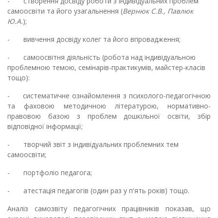
- створення досвіду роботи з індивідуальних проблем
самоосвіти та його узагальнення (
Вернюк С.В., Павлюк
Ю.А.
);
- вивчення досвіду колег та його впровадження;
- самоосвітня діяльність (робота над індивідуальною
проблемною темою, семінарів-практикумів, майстер-класів
тощо):
- систематичне ознайомлення з психолого-педагогічною
та фаховою методичною літературою, нормативно-
правовою базою з проблем дошкільної освіти, збір
відповідної інформації;
- творчий звіт з індивідуальних проблемних тем
самоосвіти;
- портфоліо педагога;
- атестація педагогів (один раз у п'ять років) тощо.
Аналіз самозвіту педагогічних працівників показав, що