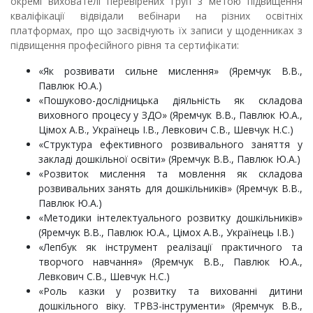
окремі вихователі перевірених груп з метою підвищення
кваліфікації відвідали вебінари на різних освітніх
платформах, про що засвідчують їх записи у щоденниках з
підвищення професійного рівня та сертифікати:
«Як розвивати сильне мислення» (Яремчук В.В.,
Павлюк Ю.А.)
«Пошуково-дослідницька діяльність як складова
виховного процесу у ЗДО» (Яремчук В.В., Павлюк Ю.А.,
Цімох А.В., Українець І.В., Левкович С.В., Шевчук Н.С.)
«Структура ефективного розвивального заняття у
закладі дошкільної освіти» (Яремчук В.В., Павлюк Ю.А.)
«Розвиток мислення та мовлення як складова
розвивальних занять для дошкільників» (Яремчук В.В.,
Павлюк Ю.А.)
«Методики інтелектуального розвитку дошкільників»
(Яремчук В.В., Павлюк Ю.А., Цімох А.В., Українець І.В.)
«Лепбук як інструмент реалізації практичного та
творчого навчання» (Яремчук В.В., Павлюк Ю.А.,
Левкович С.В., Шевчук Н.С.)
«Роль казки у розвитку та вихованні дитини
дошкільного віку. ТРВЗ-інструменти» (Яремчук В.В.,