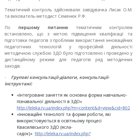
Тематичний контроль здійснювали: завідувачка Лисак О.М.
та вихователь-методист Семенюк Р.Ф.
По
першому питанню
тематичним контролем
встановлено, що з метою підвищення кваліфікації та
підготовки педагогів з проблеми використання інноваційних
педагогічних технологій у професійній діяльності
методичною службою ЗДО було підготовлено і проведено у
дистанційному режимі для педагогів ряд методичних
заходів.
-
Групові консультації-діалоги, консультації-
інструктажі:
«Інтегроване заняття як основна форма навчально-
пізнавальної діяльності в ЗДО»
http://leleka.rv.ua/index.php?m=content&d=view&cid=802
«Інноваційні технології та форми роботи, які
використовуються в освітньому процесі
Квасилівського ЗДО (ясла-
садок)»
http://leleka.rv.ua/index.php?