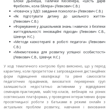
Блоки Дьєнеша, Палички Кюїзенера, «Шість дарів
Фребеля», кола Ейлера» (Левкович С.В.)
«Новачок у ЗДО: завдання психолога» (Левкович С.В.)
«Як підготувати дитину до шкільного життя»
(Левкович С.В.)
«Формування у дошкільників знань і навичок з безпеки
життєдіяльності: інноваційні підходи» (Левкович С.В.,
Шевчук Н.С.)
«Методи казкотерапії в роботі педагога» (Левкович
С.В.)
«Мнемотехніка для розвитку успішної особистості»
(Левкович С.В., Шевчук Н.С.)
У ході тематичного контролю було вияснено, що у період
карантину, коли пріоритетом є запровадження дистанційних
форм підвищення кваліфікації та рівня самоосвіти
педагогічних працівників, вихователі перевірених груп
залишаються недостатньо активними у відвідуванні
семінарів-практикумів, майстер-класів, вебінарів на різних
освітянських платформах, у проведенні інтерактивних форм
просвітницької роботи з батьками в режимі онлайн з
актуальних проблем розвитку, навчання і виховання