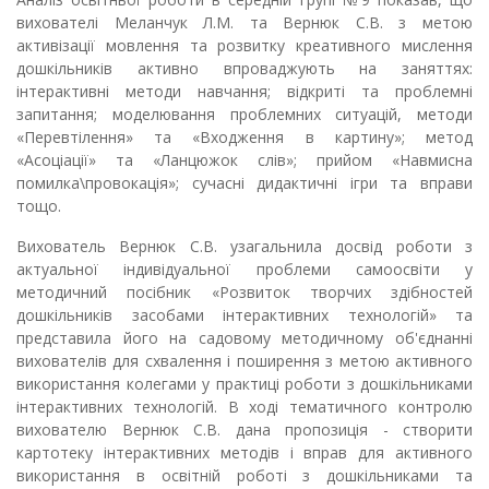
вихователі Меланчук Л.М. та Вернюк С.В. з метою
активізації мовлення та розвитку креативного мислення
дошкільників активно впроваджують на заняттях:
інтерактивні методи навчання; відкриті та проблемні
запитання; моделювання проблемних ситуацій, методи
«Перевтілення» та «Входження в картину»; метод
«Асоціації» та «Ланцюжок слів»; прийом «Навмисна
помилка\провокація»; сучасні дидактичні ігри та вправи
тощо.
Вихователь Вернюк С.В. узагальнила досвід роботи з
актуальної індивідуальної проблеми самоосвіти у
методичний посібник «Розвиток творчих здібностей
дошкільників засобами інтерактивних технологій» та
представила його на садовому методичному об'єднанні
вихователів для схвалення і поширення з метою активного
використання колегами у практиці роботи з дошкільниками
інтерактивних технологій. В ході тематичного контролю
вихователю Вернюк С.В. дана пропозиція - створити
картотеку інтерактивних методів і вправ для активного
використання в освітній роботі з дошкільниками та