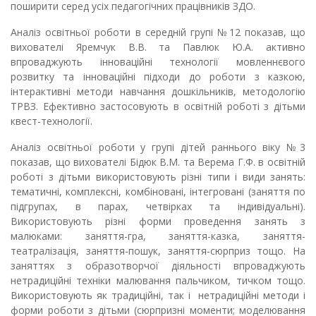
поширити серед усіх педагогічних працівників ЗДО.
Аналіз освітньої роботи в середній групі №12 показав, що
вихователі Яремчук В.В. та Павлюк Ю.А. активно
впроваджують інноваційні технології мовленнєвого
розвитку та інноваційні підходи до роботи з казкою,
інтерактивні методи навчання дошкільників, методологію
ТРВЗ. Ефективно застосовують в освітній роботі з дітьми
квест-технології.
Аналіз освітньої роботи у групі дітей раннього віку №3
показав, що вихователі Бідюк В.М. та Верема Г.Ф. в освітній
роботі з дітьми використовують різні типи і види занять:
тематичні, комплексні, комбіновані, інтегровані (заняття по
підгрупах, в парах, четвірках та індивідуальні).
Використовують різні форми проведення занять з
малюками: заняття-гра, заняття-казка, заняття-
театралізація, заняття-пошук, заняття-сюрприз тощо. На
заняттях з образотворчої діяльності впроваджують
нетрадиційні техніки малювання пальчиком, тичком тощо.
Використовують як традиційні, так і нетрадиційні методи і
форми роботи з дітьми (сюрпризні моменти; моделювання