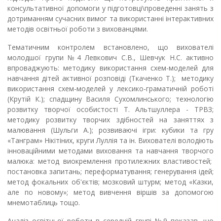
консультативної допомоги у підготовці\проведенні занять з
дотриманням сучасних вимог та використанні інтерактивних
методів освітньої роботи з вихованцями.
Тематичним контролем встановлено, що вихователі
молодшої групи №4 Левкович С.В., Шевчук Н.С. активно
впроваджують: методику використання схем-моделей для
навчання дітей активної розповіді (Ткаченко Т.); методику
використання схем-моделей у лексико-граматичній роботі
(Крутій К.); спадщину Василя Сухомлинського; технологію
розвитку творчої особистості Т. Альтшуллера - ТРВЗ;
методику розвитку творчих здібностей на заняттях з
малювання (Шульги А.); розвиваючі ігри: кубики та гру
«Танграм» Нікітіних, круги Луллія та ін. Вихователі володіють
інноваційними методами виховання та навчання творчого
малюка: метод виокремлення протилежних властивостей;
постановка запитань; переформатування; генерування ідей;
метод фокальних об'єктів; мозковий штурм; метод «Казки,
але по новому»; метод вивчення віршів за допомогою
мнемотаблиць тощо.
Аналіз освітньої роботи в середній групі №9 показав, що