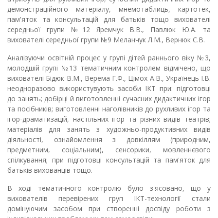
демонстраційного матеріалу, мнемотаблиць, картотек,
пам'яток та консультацій для батьків тощо вихователі
середньої групи №12 Яремчук В.В., Павлюк Ю.А. та
вихователі середньої групи №9 Меланчук Л.М., Вернюк С.В.
Аналізуючи освітній процес у групі дітей раннього віку №3,
молодшій групі №13 тематичним контролем відмічено, що
вихователі Бідюк В.М., Верема Г.Ф., Цімох А.В., Українець І.В.
неодноразово використувують засоби ІКТ при: підготовці
до занять; добірці й виготовленні сучасних дидактичних ігор
та посібників; виготовленні наголівників до рухливих ігор та
ігор-драматизацій, настільних ігор та різних видів театрів;
матеріалів для занять з художньо-продуктивних видів
діяльності, ознайомлення з довкіллям (природним,
предметним, соціальним), сенсорики, мовленнєвого
спілкування; при підготовці консультацій та пам'яток для
батьків вихованців тощо.
В ході тематичного контролю було з'ясовано, що у
вихователів перевірених груп ІКТ-технології стали
домінуючим засобом при створенні досвіду роботи з