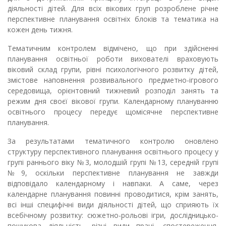
діяльності дітей. Для всіх вікових груп розроблене річне
перспективне планування освітніх блоків та тематика на
кожен день тижня.
Тематичним контролем відмічено, що при здійсненні
планування освітньої роботи вихователі враховують
віковий склад групи, рівні психологічного розвитку дітей,
змістове наповнення розвивального предметно-ігрового
середовища, орієнтовний тижневий розподіл занять та
режим дня своєї вікової групи. Календарному плануванню
освітнього процесу передує щомісячне перспективне
планування.
За результатами тематичного контролю оновлено
структуру перспективного планування освітнього процесу у
групі раннього віку №3, молодшій групі №13, середній групі
№9, оскільки перспективне планування не завжди
відповідало календарному і навпаки. А саме, через
календарне планування повинні проводитися, крім занять,
всі інші специфічні види діяльності дітей, що сприяють їх
всебічному розвитку: сюжетно-рольові ігри, дослідницько-
пошукова діяльність, різні види праці, спостереження,