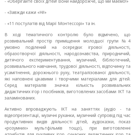
- «Оберігайте своїх дітей! Вони найдорожче, що ми маємо!»
- «Завжди кажи «Ні!»
- «11 постулатів від Марії Монтессорі» та ін.
В ході тематичного контролю було відмічено, що
розвивальний простір приміщення молодшої групи №4
умовно поділений на осередки: ігрової діяльності,
образотворчої діяльності, народознавства, природничий,
дитячого експериментування, музичний, бібліотечний,
розвивального навчання, трудової діяльності, відпочинку та
усамітнення, дорожнього руху, театралізованої діяльності,
які наповнені цікавими і творчими матеріалами для дітей.
Серед матеріалів значка кількість розвивальних
дидактичних ігор і посібників, виготовлених засобами ІКТ та
заламінованих.
Активно впроваджують ІКТ на заняттях (аудіо - та
відеопрезентації, музичні руханки, музичний супровід під час
продуктивних видів діяльності дітей, аудіоказки, показ
«розумних» мультфільмів тощо), при виготовленні
атрибутів для рухливих ігор, сучасних дидактичних ігор та