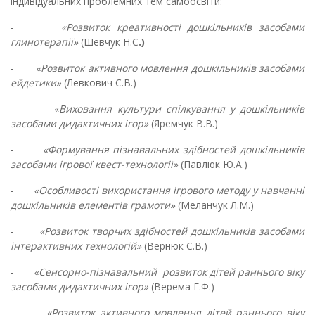
індивідуальних проблемних тем самоосвіти:
-
«Розвиток креативності дошкільників засобами
глинотерапії»
(Шевчук Н.С
.)
-
«Розвиток активного мовлення дошкільників засобами
ейдетики»
(Левкович С.В.)
- «
Виховання культури спілкування у дошкільників
засобами дидактичних ігор»
(Яремчук В.В.)
-
«Формування пізнавальних здібностей дошкільників
засобами ігрової квест-технології»
(Павлюк Ю.А.)
-
«Особливості використання ігрового методу у навчанні
дошкільників елементів грамоти»
(Меланчук Л.М.)
-
«Розвиток творчих здібностей дошкільників засобами
інтерактивних технологій»
(Вернюк С.В.)
-
«Сенсорно-пізнавальний розвиток дітей раннього віку
засобами дидактичних ігор»
(Верема Г.Ф.)
-
«Розвиток активного мовлення дітей раннього віку