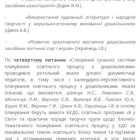
засобами казкотерапії»
(Бідюк В.М.)
-
«Використання художньої літератури і народної
творчості у морально-етичному вихованні дошкільників»
(Цімох А.В.)
-
«Розвиток креативного мислення дошкільників
засобами логічних ігор і вправ»
(Українець І.В.)
По
четвертому питанню
«Створення сучасної системи
планування освітнього процесу з дошкільниками»
проводився ретельний аналіз ділової документації
педагогів, в тому числі і календарно-перспективного
планування освітнього процесу з дошкільниками. Аналіз
показав, що вихователі
Шевчук Н.С., Левкович С.В.,
Меланчук Л.М., Вернюк С.В., Яремчук В.В., Павлюк Ю.А.,
Бідюк В.М., Верема Г.Ф.. Цімох А.В., Українець І.В.
в основу
планування беруть вимоги БКДО, освітньої програми «Я у
Світі» та практичні поради творчої групи щодо блочно-
тематичного планування освітнього процесу у ЗДО за
пізнавальною темою освітнього блоку тижня та підтемою
дня з дотриманням принципу інтеграції в усіх видах