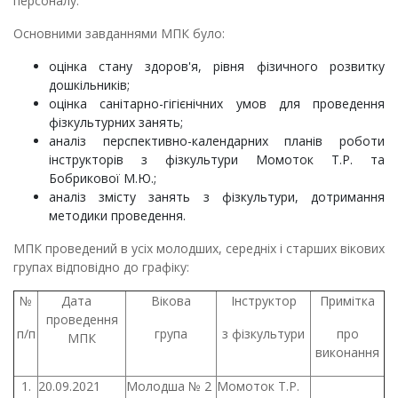
персоналу.
Основними завданнями МПК було:
оцінка стану здоров'я, рівня фізичного розвитку
дошкільників;
оцінка санітарно-гігієнічних умов для проведення
фізкультурних занять;
аналіз перспективно-календарних планів роботи
інструкторів з фізкультури Момоток Т.Р. та
Бобрикової М.Ю.;
аналіз змісту занять з фізкультури, дотримання
методики проведення.
МПК проведений в усіх молодших, середніх і старших вікових
групах відповідно до графіку:
№
Дата
Вікова
Інструктор
Примітка
проведення
п/п
група
з фізкультури
про
МПК
виконання
1.
20.09.2021
Молодша № 2
Момоток Т.Р.