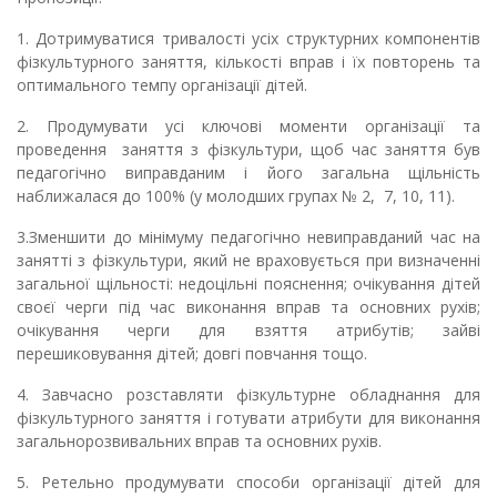
1. Дотримуватися тривалості усіх структурних компонентів
фізкультурного заняття, кількості вправ і їх повторень та
оптимального темпу організації дітей.
2. Продумувати усі ключові моменти організації та
проведення заняття з фізкультури, щоб час заняття був
педагогічно виправданим і його загальна щільність
наближалася до 100% (у молодших групах № 2, 7, 10, 11).
3.Зменшити до мінімуму педагогічно невиправданий час на
занятті з фізкультури, який не враховується при визначенні
загальної щільності: недоцільні пояснення; очікування дітей
своєї черги під час виконання вправ та основних рухів;
очікування черги для взяття атрибутів; зайві
перешиковування дітей; довгі повчання тощо.
4. Завчасно розставляти фізкультурне обладнання для
фізкультурного заняття і готувати атрибути для виконання
загальнорозвивальних вправ та основних рухів.
5. Ретельно продумувати способи організації дітей для