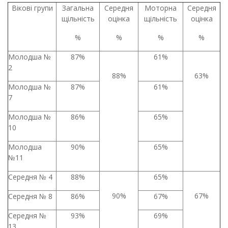
Вікові групи
Загальна
Середня
Моторна
Середня
щільність
оцінка
щільність
оцінка
%
%
%
%
Молодша №
87%
61%
2
88%
63%
Молодша №
87%
61%
7
Молодша №
86%
65%
10
Молодша
90%
65%
№11
Середня № 4
88%
65%
90%
67%
Середня № 8
86%
67%
Середня №
93%
69%
13