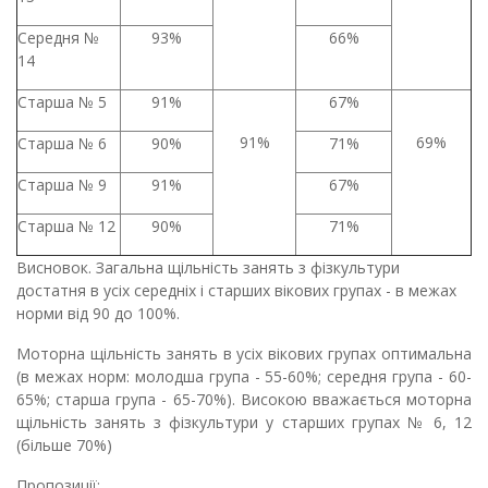
Середня №
93%
66%
14
Старша № 5
91%
67%
91%
69%
Старша № 6
90%
71%
Старша № 9
91%
67%
Старша № 12
90%
71%
Висновок. Загальна щільність занять з фізкультури
достатня в усіх середніх і старших вікових групах - в межах
норми від 90 до 100%.
Моторна щільність занять в усіх вікових групах оптимальна
(в межах норм: молодша група - 55-60%; середня група - 60-
65%; старша група - 65-70%). Високою вважається моторна
щільність занять з фізкультури у старших групах № 6, 12
(більше 70%)
Пропозиції: