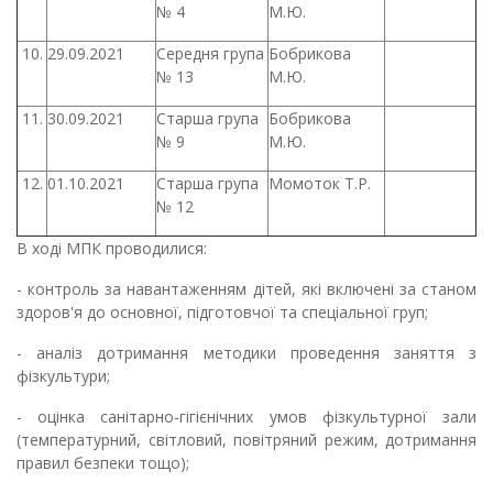
№ 4
М.Ю.
10.
29.09.2021
Середня група
Бобрикова
№ 13
М.Ю.
11.
30.09.2021
Старша група
Бобрикова
№ 9
М.Ю.
12.
01.10.2021
Старша група
Момоток Т.Р.
№ 12
В ході МПК проводилися:
- контроль за навантаженням дітей, які включені за станом
здоров'я до основної, підготовчої та спеціальної груп;
- аналіз дотримання методики проведення заняття з
фізкультури;
- оцінка санітарно-гігієнічних умов фізкультурної зали
(температурний, світловий, повітряний режим, дотримання
правил безпеки тощо);