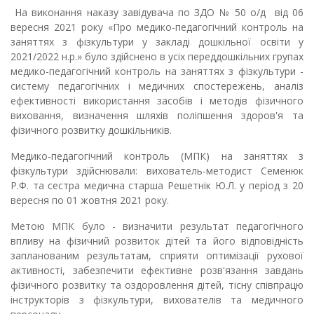
На виконання наказу завідувача по ЗДО № 50 о/д від 06
вересня 2021 року «Про медико-педагогічний контроль на
заняттях з фізкультури у закладі дошкільної освіти у
2021/2022 н.р.» було здійснено в усіх переддошкільних групах
медико-педагогічний контроль на заняттях з фізкультури -
систему педагогічних і медичних спостережень, аналіз
ефективності використання засобів і методів фізичного
виховання, визначення шляхів поліпшення здоров'я та
фізичного розвитку дошкільників.
Медико-педагогічний контроль (МПК) на заняттях з
фізкультури здійснювали: вихователь-методист Семенюк
Р.Ф. та сестра медична старша Решетнік Ю.Л. у період з 20
вересня по 01 жовтня 2021 року.
Метою МПК було - визначити результат педагогічного
впливу на фізичний розвиток дітей та його відповідність
запланованим результатам, сприяти оптимізації рухової
активності, забезпечити ефективне розв'язання завдань
фізичного розвитку та оздоровлення дітей, тісну співпрацю
інструкторів з фізкультури, вихователів та медичного