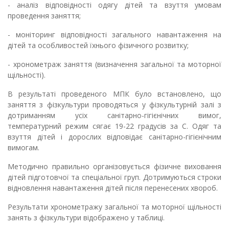
- аналіз відповідності одягу дітей та взуття умовам
проведення заняття;
- моніторинг відповідності загального навантаження на
дітей та особливостей їхнього фізичного розвитку;
- хронометраж заняття (визначення загальної та моторної
щільності).
В результаті проведеного МПК було встановлено, що
заняття з фізкультури проводяться у фізкультурній залі з
дотриманням усіх санітарно-гігієнічних вимог,
температурний режим сягає 19-22 градусів за С. Одяг та
взуття дітей і дорослих відповідає санітарно-гігієнічним
вимогам.
Методично правильно організовується фізичне виховання
дітей підготовчої та спеціальної груп. Дотримуються строки
відновлення навантаження дітей після перенесених хвороб.
Результати хронометражу загальної та моторної щільності
занять з фізкультури відображено у таблиці.