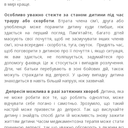
в мирі краще.
Особливо уважно стежте за станом дитини під час
трауру або скорботи
. Втрата члена сім'ї, друга або
улюбленця може поранити дитину куди глибше, ніж
здається на перший погляд. Пам'ятайте, багато дітей
маскують свої почуття, щоб не засмучувати інших членів
сім'ї, хоча всередині - скорбота, туга, смуток. Приділіть час,
щоб поговорити з дитиною про її почуття і, якщо ситуація,
як вам здається, не поліпшується, задумайтеся про
допомогу фахівця. Це ж стосується і випадків розлучення.
Діти, чиї батьки перебувають в зоні бойових дій, також
можуть страждати від депресії. У цьому випадку дитина
знаходиться в навіть більшій напрузі, ніж зазвичай.
Депресія можлива в разі затяжних хвороб
. Дитина, яка
не може робити все те, що роблять однолітки, може
відчувати себе погано і самотньо. Зрозуміло, що такий
настрій може призвести до депресії. Так що вислухайте
дитину і знайдіть спосіб дати їй можливість знову зажити
життям дитини. Часом медикаментозна терапія може стати
причиною депресії, так що уважно обговоріть з лікарем всі