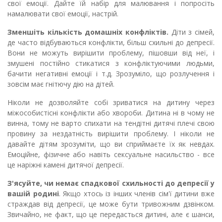
свої емоції. Дайте їй набір для малювання і попросіть
намалювати свої емоції, настрій.
Зменшіть кількість домашніх конфліктів.
Діти з сімей,
де часто відбуваються конфлікти, більш схильні до депресії.
Вони не можуть вирішити проблему, пішовши від неї, і
змушені постійно стикатися з конфліктуючими людьми,
бачити негативні емоції і т.д. Зрозуміло, що розлучення і
зовсім має гнітючу дію на дітей.
Ніколи не дозволяйте собі зриватися на дитину через
міжособистісні конфлікти або хвороби. Дитина ні в чому не
винна, тому не варто спихати на тендітні дитячі плечі свою
провину за нездатність вирішити проблему. І ніколи не
давайте дітям зрозуміти, що ви сприймаєте їх як невдах.
Емоційне, фізичне або навіть сексуальне насильство - все
це наріжні камені дитячої депресії.
З'ясуйте, чи немає спадкової схильності до депресії у
вашій родині
. Якщо хтось із інших членів сім'ї дитини вже
страждав від депресії, це може бути тривожним дзвінком.
Звичайно, не факт, що це передасться дитині, але є шанси,