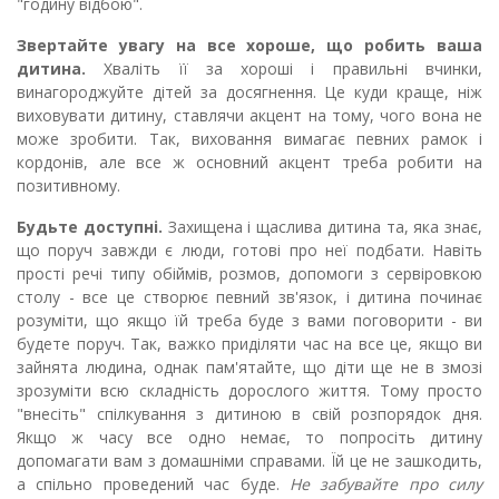
"годину відбою".
Звертайте увагу на все хороше, що робить ваша
дитина.
Хваліть її за хороші і правильні вчинки,
винагороджуйте дітей за досягнення. Це куди краще, ніж
виховувати дитину, ставлячи акцент на тому, чого вона не
може зробити. Так, виховання вимагає певних рамок і
кордонів, але все ж основний акцент треба робити на
позитивному.
Будьте доступні.
Захищена і щаслива дитина та, яка знає,
що поруч завжди є люди, готові про неї подбати. Навіть
прості речі типу обіймів, розмов, допомоги з сервіровкою
столу - все це створює певний зв'язок, і дитина починає
розуміти, що якщо їй треба буде з вами поговорити - ви
будете поруч. Так, важко приділяти час на все це, якщо ви
зайнята людина, однак пам'ятайте, що діти ще не в змозі
зрозуміти всю складність дорослого життя. Тому просто
"внесіть" спілкування з дитиною в свій розпорядок дня.
Якщо ж часу все одно немає, то попросіть дитину
допомагати вам з домашніми справами. Їй це не зашкодить,
а спільно проведений час буде.
Не забувайте про силу