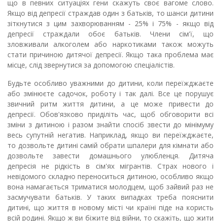
що в певних ситуаціях гени скажуть своє вагоме слово.
Якщо від депресії страждав один з батьків, то шанси дитини
зіткнутися з цим захворюванням - 25% і 75% - якщо від
депресії страждали обоє батьків. Члени сім'ї, що
зловживали алкоголем або наркотиками також можуть
стати причиною дитячої депресії. Якщо така проблема має
місце, слід звернутися за допомогою спеціалістів.
Будьте особливо уважними до дитини, коли переїжджаєте
або змінюєте садочок, роботу і так далі. Все це порушує
звичний ритм життя дитини, а це може привести до
депресії. Обов'язково приділіть час, щоб обговорити всі
зміни з дитиною і разом знайти спосіб звести до мінімуму
весь супутній негатив. Наприклад, якщо ви переїжджаєте,
то дозвольте дитині самій обрати шпалери для кімнати або
дозвольте завести домашнього улюбленця. Дитяча
депресія не рідкість в сім'ях мігрантів. Страх нового і
невідомого складно переноситься дитиною, особливо якщо
вона намагається триматися молодцем, щоб зайвий раз не
засмучувати батьків. У таких випадках треба пояснити
дитині, що життя в новому місті чи країні піде на користь
всій родині. Якщо ж ви біжите від війни, то скажіть, що жити