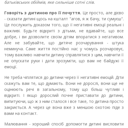
батьківських обіймів, яке сильніше сотні слів.
Говоріть з дитиною про її почуття.
Це просто, але дієво
- сказати дитині щось на кшталт "агов, я ж бачу, ти сумуєш".
Це послужить доказом того, що її негативні емоції реальні і
важливі. Будьте відкриті з дітьми, не вдавайте, що все
добре, і ви дозволите своїм дітям впоратися з негативом.
Але не забувайте, що дитяче розчарування - штука
неминуча. Саме життя постійно нас у чомусь розчаровує,
тому важливо навчити дитину справлятися з цим, навчити її
не опускати руки і дати зрозуміти, що вам не байдужі її
емоції.
Не треба чіплятися до дитини через її негативні емоцій. Діти
скажуть вам те, що думають. Вони не дорослі, вони ще не
оцінюють речі в загальному, тому що більш чутливі і
відкриті. І якщо дорослий почне приставати до дитини,
випитуючи, що ж з ним сталося і все таке, то дитина просто
закриється. А через це вона вже з меншою охотою піде з
вами на контакт.
Малювання - хороший спосіб допомогти дитині висловити