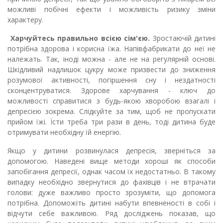
можливі побічні ефекти і можливість ризику зміни
характеру.
Харчуйтесь правильно всією сім'єю.
Зростаючій дитині
потрібна здорова і корисна їжа. Напівфабрикати до неї не
належать. Так, іноді можна - але не на регулярній основі.
Шкідливий надлишок цукру може призвести до зниження
розумової активності, погіршення сну і нездатності
сконцентруватися. Здорове харчування - ключ до
можливості справитися з будь-якою хворобою взагалі і
депресією зокрема. Слідкуйте за тим, щоб не пропускати
прийом їжі. Їсти треба три рази в день, тоді дитина буде
отримувати необхідну їй енергію.
Якщо у дитини розвинулася депресія, зверніться за
допомогою. Наведені вище методи хороші як способи
запобігання депресії, однак часом їх недостатньо. В такому
випадку необхідно звернутися до фахівців і не втрачати
голови: дуже важливо просто зрозуміти, що допомога
потрібна. Допоможіть дитині набути впевненості в собі і
відчути себе важливою. Ряд досліджень показав, що