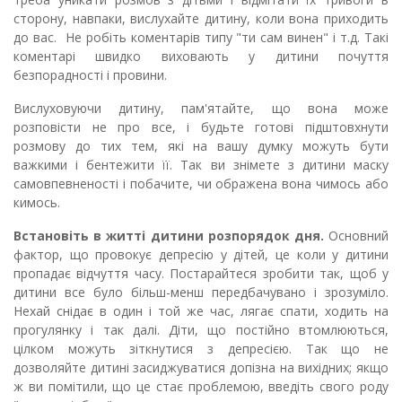
сторону, навпаки, вислухайте дитину, коли вона приходить
до вас. Не робіть коментарів типу "ти сам винен" і т.д. Такі
коментарі швидко виховають у дитини почуття
безпорадності і провини.
Вислуховуючи дитину, пам'ятайте, що вона може
розповісти не про все, і будьте готові підштовхнути
розмову до тих тем, які на вашу думку можуть бути
важкими і бентежити її. Так ви знімете з дитини маску
самовпевненості і побачите, чи ображена вона чимось або
кимось.
Встановіть в житті дитини розпорядок дня.
Основний
фактор, що провокує депресію у дітей, це коли у дитини
пропадає відчуття часу. Постарайтеся зробити так, щоб у
дитини все було більш-менш передбачувано і зрозуміло.
Нехай снідає в один і той же час, лягає спати, ходить на
прогулянку і так далі. Діти, що постійно втомлюються,
цілком можуть зіткнутися з депресією. Так що не
дозволяйте дитині засиджуватися допізна на вихідних; якщо
ж ви помітили, що це стає проблемою, введіть свого роду