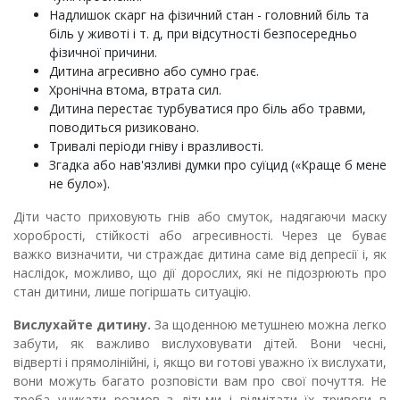
Надлишок скарг на фізичний стан - головний біль та
біль у животі і т. д, при відсутності безпосередньо
фізичної причини.
Дитина агресивно або сумно грає.
Хронічна втома, втрата сил.
Дитина перестає турбуватися про біль або травми,
поводиться ризиковано.
Тривалі періоди гніву і вразливості.
Згадка або нав'язливі думки про суїцид («Краще б мене
не було»).
Діти часто приховують гнів або смуток, надягаючи маску
хоробрості, стійкості або агресивності. Через це буває
важко визначити, чи страждає дитина саме від депресії і, як
наслідок, можливо, що дії дорослих, які не підозрюють про
стан дитини, лише погіршать ситуацію.
Вислухайте дитину.
За щоденною метушнею можна легко
забути, як важливо вислуховувати дітей. Вони чесні,
відверті і прямолінійні, і, якщо ви готові уважно їх вислухати,
вони можуть багато розповісти вам про свої почуття. Не
треба уникати розмов з дітьми і відмітати їх тривоги в