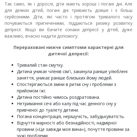
Так само, як і дорослі, діти мають хороші і погані дні. Але
для деяких дітей, погані дні тривають довше і є більш
серйозними. Діти, які часто і протягом тривалого часу
почуваються пригніченими, піддаються ризику розвитку
депресії. Якщо ви бачите ознаки депресії у дітей, дуже
важливо, вчасно надати допомогу.
Перераховані нижче симптоми характерні для
дитячої депресії:
Тривалий стан смутку.
Дитина уникає членів сім'ї, закинула раніше улюблені
заняття, уникає раніше близьких йому людей.
Спостерігаються зміни в ритмі сну і проблеми з
прийомом їжі.
Дитина постійно чимось роздратована.
Нетримання сечі або калу під час денного сну у
привченої до туалету дитини.
Погана концентрація, нерішучість, забудькуватість.
Відчуття марності або безнадійності, надмірної
провини («Це завжди моя вина»), почуття провини за
чужі проблеми.