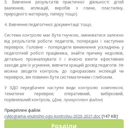
З. Вивчення результатів практичної діяльності дітей
(малюнків, аплікацій, виробів з глини, пла­стиліну,
природного матеріалу, паперу тощо).
4. Вивчення педагогічної документації тощо.
Система контролю має бути гнучкою, зміню­ватися залежно
від результатів роботи педагогів, попередніх і наступних
перевірок. Головне - попередити виникнення ускладнень у
педагогічній роботі працівника, знайти причину недоліків,
де­тально проаналізувати її і вчасно вжити ефективних
заходів для їх усунення, вивчити кращий досвід педагогів. Не
можна зводити контроль до одно­разових інспекцій чи
перевірок, він повинен бути систематичним і глибоким.
У ЗДО передбачені наступні види контролю: комплексні,
тематичні перевірки; опе­ративний, вибірковий,
порівняльний контроль. (
Див. прикріплені файли
)
Прикріплені файли
cyklograma-vnutrishn-ogo-kontrolyu-2020-2021.doc
[147 KB]
Розділи