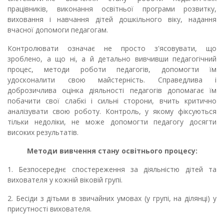
працівників, вико­нання освітньої програми розвитку,
виховання і навчання дітей до­шкільного віку, надання
вчасної допомоги педа­гогам.
Контролювати означає не просто з'ясовувати, що
зроблено, а що ні, а й детально вивчивши педагогічний
процес, методи роботи педагогів, допомогти їм
удосконалити свою майстерність. Справедлива і
доброзичлива оцінка діяльності пе­дагогів допомагає їм
побачити свої слабкі і сильні сторони, вчить критично
аналізувати свою робо­ту. Контроль, у якому фіксуються
тільки недоліки, не може допомогти педагогу досягти
високих ре­зультатів.
Методи вивчення стану освітнього процесу:
1. Безпосереднє спостереження за діяльні­стю дітей та
вихователя у кожній віковій групі.
2. Бесіди з дітьми в звичайних умовах (у групі, на ділянці) у
присутності вихователя.