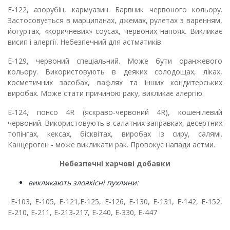
Е-122, азорубін, кармуазин. Барвник червоного кольору.
Застосовується в марципанах, джемах, рулетах з варенням,
йогуртах, «коричневих» соусах, червоних напоях. Викликає
висип і алергії. Небезпечний для астматиків.
Е-129, червоний спеціальний. Може бути оранжевого
кольору. Використовують в деяких солодощах, ліках,
косметичних засобах, вафлях та інших кондитерських
виробах. Може стати причиною раку, викликає алергію.
Е-124, понсо 4R (яскраво-червоний 4R), кошенілевий
червоний. Використовують в салатних заправках, десертних
топінгах, кексах, бісквітах, виробах із сиру, салямі.
Канцероген - може викликати рак. Провокує напади астми.
Небезпечні харчові добавки
викликають злоякісні пухлини:
Е-103, Е-105, Е-121,Е-125, Е-126, Е-130, Е-131, Е-142, Е-152,
Е-210, Е-211, Е-213-217, Е-240, Е-330, Е-447