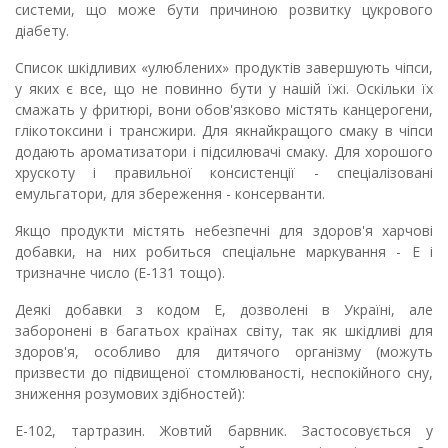
системи, що може бути причиною розвитку цукрового
діабету.
Список шкідливих «улюблених» продуктів завершують чіпси,
у яких є все, що не повинно бути у нашій їжі. Оскільки їх
смажать у фритюрі, вони обов'язково містять канцерогени,
глікотоксини і трансжири. Для якнайкращого смаку в чіпси
додають ароматизатори і підсилювачі смаку. Для хорошого
хрускоту і правильної консистенції - спеціалізовані
емульгатори, для збереження - консерванти.
Якщо продукти містять небезпечні для здоров'я харчові
добавки, на них робиться спеціальне маркування - Е і
тризначне число (Е-131 тощо).
Деякі добавки з кодом Е, дозволені в Україні, але
заборонені в багатьох країнах світу, так як шкідливі для
здоров'я, особливо для дитячого організму (можуть
призвести до підвищеної стомлюваності, неспокійного сну,
зниження розумових здібностей):
Е-102, тартразин. Жовтий барвник. Застосовується у