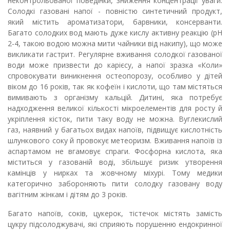
неконтрольованої поведінки, зниження концентрації уваги.
Солодкі газовані напої - повністю синтетичний продукт,
який містить ароматизатори, барвники, консерванти.
Багато солодких вод мають дуже кислу активну реакцію (рН
2-4, такою водою можна мити чайники від накипу), що може
викликати гастрит. Регулярне вживання солодкої газованої
води може призвести до карієсу, а напої зразка «Коли»
спровокувати виникнення остеопорозу, особливо у дітей
віком до 16 років, так як кофеїн і кислоти, що там містяться
вимивають з організму кальцій. Дитині, яка потребує
надходження великої кількості мікроелементів для росту й
укріплення кісток, пити таку воду не можна. Вуглекислий
газ, наявний у багатьох видах напоїв, підвищує кислотність
шлункового соку й провокує метеоризм. Вживання напоїв із
аспартамом не вгамовує спраги. Фосфорна кислота, яка
міститься у газованій воді, збільшує ризик утворення
камінців у нирках та жовчному міхурі. Тому медики
категорично забороняють пити солодку газовану воду
вагітним жінкам і дітям до 3 років.
Багато напоїв, соків, цукерок, тістечок містять замість
цукру підсолоджувачі, які сприяють порушенню ендокринної