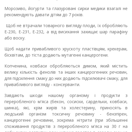
Морозиво, йогурти та глазуровані сирки медики взагалі не
рекомендують давати дітям до 7 років.
Щоб не втрачали товарного вигляду плоди, їх обробляють
Е-230, Е-231, Е-232, а від висихання захищає шар парафіну
або воску.
Щоб надати привабливого хрускоту пластівцям, крекерам,
бісквітам, до тіста додають мутагенні канцерогени.
Копченина, ковбаси обробляються димом, який містить
велику кількість фенолів та інших канцерогенних речовин,
для підсилення смаку до них додають підсилювачі смаку, для
привабливого вигляду - консерванти.
Завдають шкоди нашому організму і продукти з
переробленого м'яса (бекон, сосиски, сардельки, ковбаси,
шинка), які, крім жирів та холестерину, приносять в
людський організм токсичну речовину - бензпірен,
канцерогенні речовини, зокрема нітрити (при збільшенні
споживання продуктів з переробленого м'яса на 30 г на