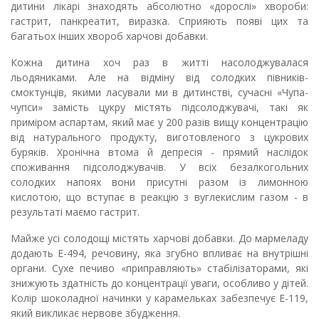
дитини лікарі знаходять абсолютно «дорослі» хвороби:
гастрит, панкреатит, виразка. Сприяють появі цих та
багатьох інших хвороб харчові добавки.
Кожна дитина хоч раз в житті насолоджувалася
льодяниками. Але на відміну від солодких півників-
смоктунців, якими ласували ми в дитинстві, сучасні «Чупа-
чупси» замість цукру містять підсолоджувачі, такі як
приміром аспартам, який має у 200 разів вищу концентрацію
від натурального продукту, виготовленого з цукрових
буряків. Хронічна втома й депресія - прямий наслідок
споживання підсолоджувачів. У всіх безалкогольних
солодких напоях вони присутні разом із лимонною
кислотою, що вступає в реакцію з вуглекислим газом - в
результаті маємо гастрит.
Майже усі солодощі містять харчові добавки. До мармеладу
додають Е-494, речовину, яка згубно впливає на внутрішні
органи. Сухе печиво «приправляють» стабілізаторами, які
знижують здатність до концентрації уваги, особливо у дітей.
Колір шоколадної начинки у карамельках забезпечує Е-119,
який викликає нервове збудження.