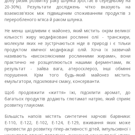
добу ризик розвитку раку шлунка зростає в середньому на
20-30%). Результати досліджень чітко вказують на
взаємозв'язок між підвищеним споживанням продуктів з
переробленого м'яса й раком шлунка.
Не менш шкідливим є майонез, який містить окрім великої
кількості жиру модифіковані рослинні олії - трансжири,
молекули яких не зустрічаються ніде в природі і є тільки
продуктом хімічної модифікації олій. Хоча їх зазвичай
називають «високоякісними рослинними жирами», вони
практично не розщеплюються нашими ферментами, як
результат - зайва вага, атеросклероз, інші обмінні
порушення. Крім того будь-який майонез містить
емульгатори, підсилювачі смаку, консерванти.
Щоб продовжити «життя» їжі, підсилити аромат, до
багатьох продуктів додають глютамат натрію, який сприяє
розвитку глаукоми.
Більшість напоїв містять синтетичні харчові барвники:
Е-110, Е-122, Е-102, Е-124, Е-129, вживання яких може
призвести до розвитку гіпер-активності дітей, імпульсивної і