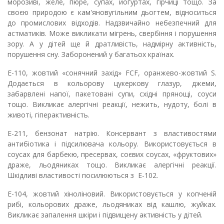
морозиві, желе, пюре, супах, йогуртах, гірчиці тощо. За
своєю природою є кам'яновугільним дьогтем, відноситься
до промислових відходів. Надзвичайно небезпечний для
астматиків. Може викликати мігрень, свербіння і порушення
зору. А у дітей ще й дратливість, надмірну активність,
порушення сну. Заборонений у багатьох країнах.
Е-110, жовтий «сонячний захід» FCF, оранжево-жовтий S.
Додається в кольорову цукеркову глазур, джеми,
забарвлені напої, пакетовані супи, східні прянощі, соуси
тощо. Викликає алергічні реакції, нежить, нудоту, болі в
животі, гіперактивність.
Е-211, бензонат натрію. Консервант з властивостями
антибіотика і підсилювача кольору. Використовується в
соусах для барбекю, пресервах, соєвих соусах, «фруктових»
драже, льодяниках тощо. Викликає алергічні реакції.
Шкідливі властивості посилюються з Е-102.
Е-104, жовтий хіноліновий. Використовується у копченій
рибі, кольорових драже, льодяниках від кашлю, жуйках.
Викликає запалення шкіри і підвищену активність у дітей.