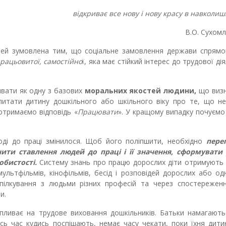
відкриває все нову і нову красу в навколишн
В.О. Сухом
тей зумовлена тим, що соціальне замовлення держави спрямо
рацьовитої, самостійно
ї, яка має стійкий інтерес до трудової дія
ивати як одну з базових
моральних якостей людини,
що виз
апитати дитину дошкільного або шкільного віку про те, що н
отримаємо відповідь «
Працювати
». У кращому випадку почуємо
оді до праці змінилося. Щоб його поліпшити, необхідно
пере
ити ставлення людей до праці і її значення, сформувати 
обистості.
Систему знань про працю дорослих діти отримують 
мультфільмів, кінофільмів, бесід і розповідей дорослих або одн
ілкування з людьми різних професій та через спостереженн
ни.
впливає на трудове виховання дошкільників. Батьки намагають
весь час кудись поспішають, немає часу чекати, поки їхня дит