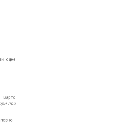
ти одне
. Варто
вори про
повно і