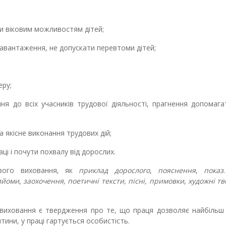
и віковим можливостям дітей;
вантаження, не допускати перевтоми дітей;
ру;
до всіх учасників трудової діяльності, прагнення допомага
 якісне виконання трудових дій;
і і почути похвалу від дорослих.
ового виховання, як
приклад дорослого
,
пояснення
,
показ
ийоми
,
заохочення, поетичні тексти, пісні, примовки
,
художні т
иховання є твердження про те, що праця дозволяє найбільш 
тини, у праці гартується особистість.