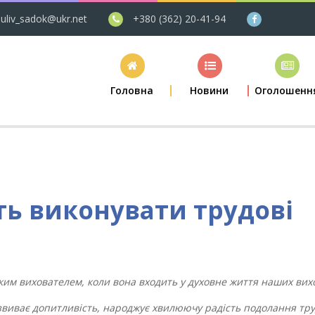
uliv_sadok@ukr.net
+380 (362) 20-41-94
Головна
Новини
Оголошенн
ть виконувати трудові
ким вихователем, коли вона входить у духовне життя наших вих
озвиває допитливість,
народжує хвилюючу радість подолання тру