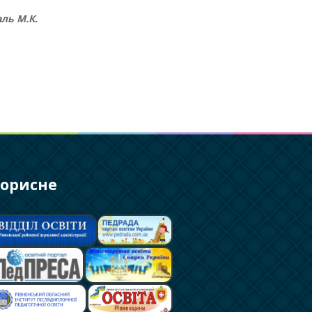
ль М.К.
орисне