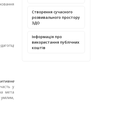
иховання
Створення сучасного
розвивального простору
ЗДО
Інформація про
використання публічних
дагогіці
коштів
зитивне
участь у
на мета
 умілим,