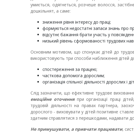
умиється, одягнеться, розчеше волосся, застібн
дошкільнят, а саме:
зниження рівня інтересу до праці;
формуються недостатні запаси знань про п
відсутнє бажання брати участь у повсякденні
низький рівень сформованості трудових нав
Основним мотивом, що спонукає дітей до трудово
використовують три способи наближення дітей до
спостереження за працею;
часткова допомога дорослим;
організація спільної діяльності дорослих і 
Слід зазначити, що ефективне трудове вихованн
емоційне оточення
при організації праці діте
трудовій діяльності на правах партнера, заох
дорослого - виховувати у дітей позитивне ставле
здатним справлятися з перешкодами, надавати доп
Не примушувати, а привчати працювати
, сис