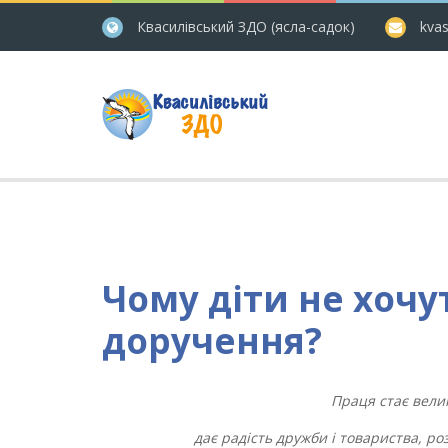
Квасилівський ЗДО (ясла-садок)
kvas
Чому діти не хочу
доручення?
Праця стає вели
дає радість дружби і товариства, р