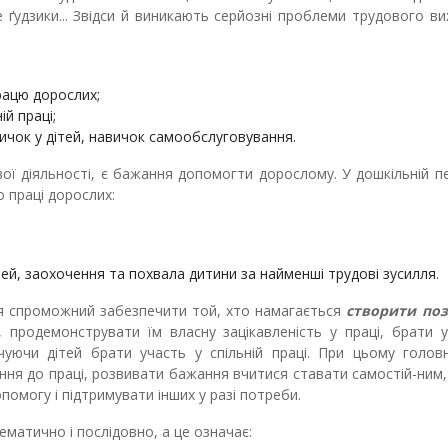
е ґудзики... Звідси й виникають серйозні проблеми трудового в
рацю дорослих;
й праці;
ичок у дітей, навичок самообслуговування.
ї діяльності, є бажання допомогти дорослому. У дошкільній пе
 праці дорослих:
дітей, заохочення та похвала дитини за найменші трудові зусилля.
я спроможний забезпечити той, хто намагається
створити по
й, продемонструвати їм власну зацікавленість у праці, брати 
очуючи дітей брати участь у спільній праці. При цьому голов
ння до праці, розвивати бажання вчитися ставати самостій-ним,
омогу і підтримувати інших у разі потреби.
тематично і послідовно, а це означає: