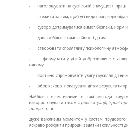
- наголошувати на суспільній значущості праці;
- стежити за тим, щоб усі види праці відповідал
- суворо дотримуватися вимог безпеки, норм на
- давати більше самостійності дітям;
- створювати сприятливу психологічну атмосфе
- формувати у дітей доброзичливе ставлення 
одному;
- постійно спрямовувати увагу і зусилля дітей на
- обов'язково показувати дітям результати прац
Найбільш ефективними є такі методи труд
використовувати також
ігрові ситуації
,
ігрові пр
працю
тощо.
Дуже важливим моментом у системі трудового в
яскраво розкрити природні задатки і схильності ди