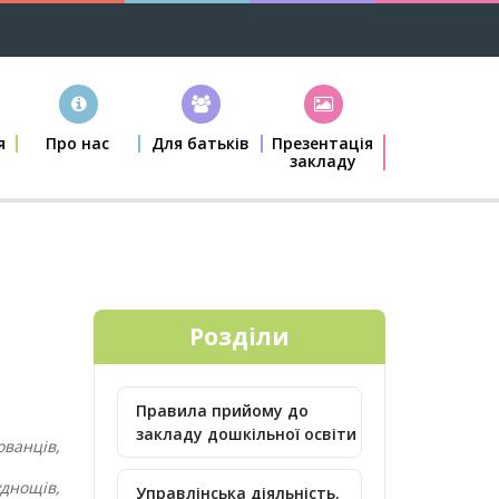
я
Про нас
Для батьків
Презентація
закладу
Розділи
Правила прийому до
закладу дошкільної освіти
ованців,
днощів,
Управлінська діяльність.