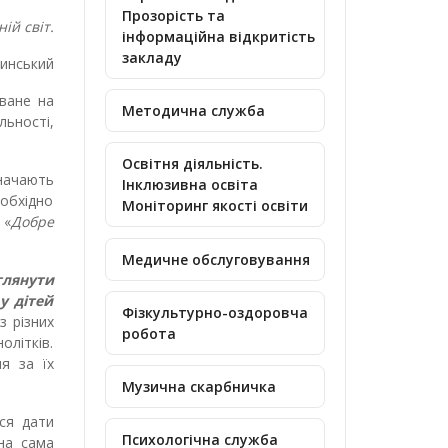
Прозорість та
ій світ.
інформаційна відкритість
закладу
линський
ване на
Методична служба
льності,
Освітня діяльність.
начають
Інклюзивна освіта
еобхідно
Моніторинг якості освіти
 «
Добре
Медичне обслуговування
глянути
у дітей
Фізкультурно-оздоровча
з різних
робота
олітків.
я за їх
Музична скарбничка
ся дати
Психологічна служба
ина сама