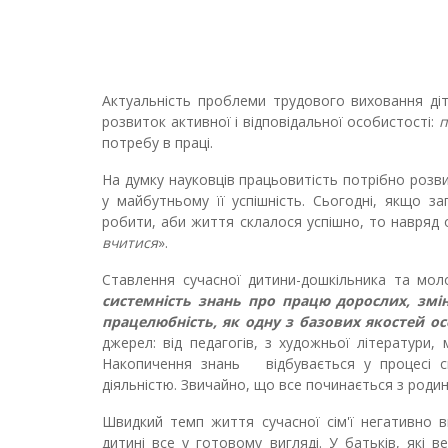
Актуальність проблеми трудового виховання ді
розвиток активної і відповідальної особистості:
п
потребу в праці.
На думку науковців працьовитість потрібно розв
у майбутньому її успішність. Сьогодні, якщо з
робити, аби життя склалося успішно, то навряд 
вчитися
».
Ставлення сучасної дитини-дошкільника та мол
системність знань про працю дорослих, змін
працелюбність, як одну з базових якостей ос
джерел: від педагогів, з художньої літератури, 
Накопичення знань відбувається у процесі сп
діяльністю. Звичайно, що все починається з роди
Швидкий темп життя сучасної сім'ї негативно 
дитині все у готовому вигляді. У батьків, які 