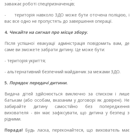
заважає роботі спецпризначенців;
- територія навколо ЗДО може бути оточена поліцією, і
вас все одно не пропустять до завершення операції.
4.
Чекайте на сигнал про місце збору
.
Після успішної евакуації адміністрація повідомить вам, де
саме ви зможете забрати дитину. Це може бути:
- територія укриття;
- альтернативний безпечний майданчик за межами ЗДО.
5.
Порядок передачі дитини
.
Видача дітей здійснюється виключно за списком і лише
батькам (або особам, вказаним у договорі як довірені). Не
забирайте дитину самостійно без попередження
вихователя - він має зафіксувати, що дитина у безпеці з
рідними.
Порада!
Будь ласка, переконайтеся, що вихователь має