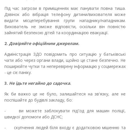
Під час загрози в приміщеннях має панувати повна тиша.
Дзвінок або вібрація телефону дитини/вихователя може
видати місцеперебування групи нападнику/нападникам.
Вихователь не зможе відповісти, оскільки він повністю
зайнятий безпекою дітей та координацією евакуації.
2.
Довіряйте офіційним джерелам.
Адміністрація ЗДО повідомить про ситуацію у батьківські
чати або через органи влади, щойно це стане безпечно. Не
поширюйте чутки та неперевірену інформацію у соцмережах
- це сіє паніку.
3.
Не їдьте негайно до садочка
.
Як би важко це не було, залишайтеся на зв'язку, але не
поспішайте до будівлі закладу, бо:
- ви можете заблокувати під'їзд для машин поліції,
швидкої допомоги або ДСНС;
- скупчення людей біля входу є додатковою мішенню та