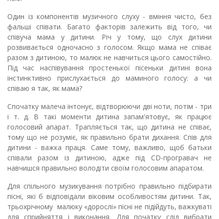
Один із компонентів музичного слуху - вміння чисто, без
фальші співати. Багато факторів залежить від того, чи
співуча мама у дитини. Річ у тому, що слух дитини
розвивається одночасно з голосом. Якщо мама не співає
разом з дитиною, то малюк не навчиться цього самостійно.
Під час наспівування простенької пісеньки дитині вона
інстинктивно прислухається до маминого голосу: а чи
співаю я так, як мама?
Спочатку малеча інтонує, відтворюючи дві ноти, потім - три
і т. д. В такі моменти дитина запам'ятовує, як працює
голосовий апарат. Трапляється так, що дитина не співає,
тому що не розуміє, як правильно брати дихання. Спів для
дитини - важка праця. Саме тому, важливо, щоб батьки
співали разом із дитиною, адже під СD-програвач не
навчишся правильно володіти своїм голосовим апаратом.
Для спільного музикування потрібно правильно підбирати
пісні, які б відповідали віковим особливостям дитини. Так,
трьохрічному малюку «дорослі» пісні не підійдуть, важкуваті
для сприйняття і виконання. Для початку слід вибрати