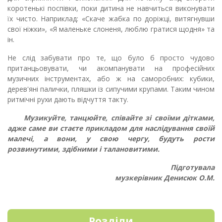
коротенькі поспівки, поки дитина не навчиться виконувати
їх чисто. Наприклад: «Скаче жабка по доріжці, витягнувши
свої ніжки», «Я маленьке слоненя, люблю гратися щодня» та
ін.
Не слід забувати про те, що було б просто чудово
пританцьовувати, чи акомпанувати на професійних
музичних інструментах, або ж на саморобних: кубики,
дерев'яні палички, пляшки із сипучими крупами. Таким чином
ритмічні рухи дають відчуття такту.
Музикуйте, танцюйте, співайте зі своїми дітками,
адже саме ви стаєте прикладом для наслідування своїй
малечі, а вони, у свою чергу, будуть рости
розвинутими, здібними і талановитими.
Підготувала
музкерівник Денисюк О.М.
Розділи