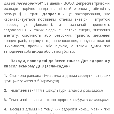
давай поговоримо!"
. За даними ВООЗ, депресія і тривожні
розлади щорічно завдають світовій економіці збитків у
розмірі $ 1 трлн.
Депресія
- це захворювання, яке
характеризується постійним станом зневіри і втратою
інтересу до діяльності, яка зазвичай приносять
задоволення. У таких людей є нестача енергії, зниження
апетиту, сонливість або безсоння, тривога, зниження
концентрації, нерішучість, занепокоєння, почуття власної
нікчемності, провини або відчаю, а також думки про
заподіяння собі шкоди або самогубство.
Заходи,
проведені до Всесвітнього Дня здоров'я у
Квасилівському ДНЗ (ясла-садок)
1.
Святкова ранкова гімнастика з дітьми середніх і старших
груп. (
Інструктор з фізкультури
)
2.
Тематичні заняття з фізкультури (
згідно з розкладом
).
3.
Тематичні заняття з основ здоров'я (
згідно з розкладом
).
4.
Бесіди з дітьми на тему: «Як здоров'я хочеш мати - про