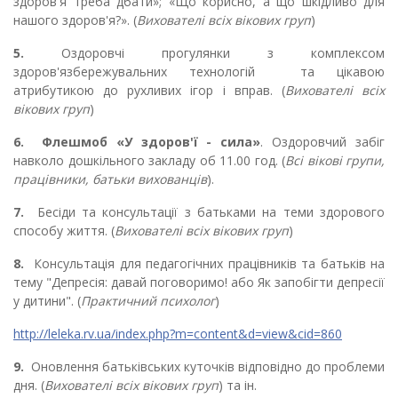
здоров'я треба дбати»; «Що корисно, а що шкідливо для
нашого здоров'я?». (
Вихователі всіх вікових груп
)
5.
Оздоровчі прогулянки з комплексом
здоров'язбережувальних технологій та цікавою
атрибутикою до рухливих ігор і вправ. (
Вихователі всіх
вікових груп
)
6.
Флешмоб «У здоров'ї - сила»
. Оздоровчий забіг
навколо дошкільного закладу об 11.00 год. (
Всі вікові групи,
працівники, батьки вихованців
).
7.
Бесіди та консультації з батьками на теми здорового
способу життя. (
Вихователі всіх вікових груп
)
8.
Консультація для педагогічних працівників та батьків на
тему "Депресія: давай поговоримо! або Як запобігти депресії
у дитини". (
Практичний психолог
)
http://leleka.rv.ua/index.php?m=content&d=view&cid=860
9.
Оновлення батьківських куточків відповідно до проблеми
дня. (
Вихователі всіх вікових груп
) та ін.