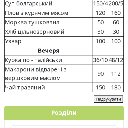
Суп болгарський
150/4
200/5
Плов з курячим мясом
120
160
Морква тушкована
50
60
Хліб цільнозерновий
30
30
Узвар
100
100
Вечеря
Курка по -італійськи
36/10
48/12
Макарони відварені з
90
112
вершковим маслом
Чай травяний
150
180
Надрукувати
Розділи