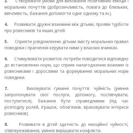
3.
Створювати умови для виховання позитивних емоцій і
моральних почуттів (доброзичливість, повага до близьких,
ввічливість, бажання допомогти одне одному та ін.).
4.
Розвивати дружні взаємини між дітьми, прояви турботи
про ровесників та інших дітей.
5.
Сприяти усвідомленню дітьми змісту моральних правил
поведінки і прагнення керувати ними у власних вчинках.
6.
Стимулювати розвиток потреби поводитися відповідно
до встановлених норм, що сприяє налагодженню взаємин із
ровесниками і дорослими та формуванню моральних норм
поведінки.
7.
Виховувати гуманні почуття: чуйність (уміння
запропонувати свої послуги, допомогу, поспівчувати,
поступитися), бажання бути справедливим (під час
розподілу ролей, іграшок, обов'язків, враховувати інтереси
ровесників).
8.
Розвивати в дітей здатність до емоційної чуйності,
співпереживання, уміння вирішувати конфлікти.