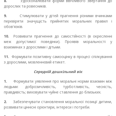
8.
Удосконалювати форми ввічливого звертання до
дорослих та ровесників.
9.
Стимулювати у дітей прагнення різними вчинками
перевіряти значущість прийнятих моральних правил і
обов'язків.
10.
Розвивати прагнення до самостійності (в окресленні
меж допустимої поведінки). Проявів моральності у
взаєминах з дорослими і дітьми.
11.
Формувати позитивну самооцінку в процесі спілкування
з дорослими, мовленнєвий етикет.
Середній дошкільний вік
1.
Формувати уявлення про моральні норми взаємин між
людьми: доброзичливість, турботливість, чесність,
правдивість; виховувати чуйне ставлення до близьких.
2.
Забезпечувати становлення моральної позиції дитини,
розвивати ціннісні орієнтири, інтереси і потреби.