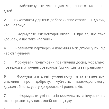
1.
Забезпечувати умови для морального виховання
дітей.
2.
Виховувати у дитини доброзичливе ставлення до тих,
хто її оточує.
3.
Формувати елементарні уявлення про те, що таке
«добре», а що таке «погано».
4.
Розвивати партнерські взаємини між дітьми у грі, під
час спілкування.
5.
Формувати початковий практичний досвід моральної
поведінки в оточенні ровесників (уміння діяти за правилами).
6.
Формувати в дітей гуманні почуття та елементарні
уявлення про доброту, чуйність, взаємодопомогу,
дружелюбність, увагу до дорослих і ровесників.
7.
Формувати уміння співпереживати, співчувати на
основі розвитку у них емоційного відгуку.