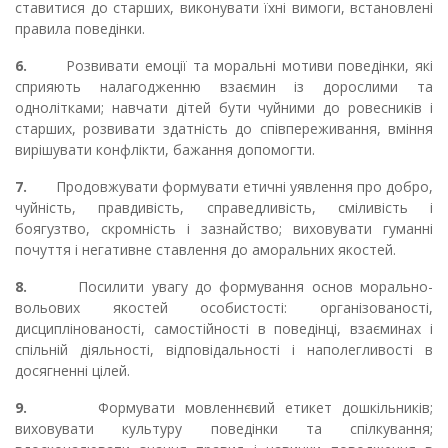
ставитися до старших, виконувати їхні вимоги, встановлені
правила поведінки.
6.
Розвивати емоції та моральні мотиви поведінки, які
сприяють налагодженню взаємин із дорослими та
однолітками; навчати дітей бути чуйними до ровесників і
старших, розвивати здатність до співпереживання, вміння
вирішувати конфлікти, бажання допомогти.
7.
Продовжувати формувати етичні уявлення про добро,
чуйність, правдивість, справедливість, сміливість і
боягузтво, скромність і зазнайство; виховувати гуманні
почуття і негативне ставлення до аморальних якостей.
8.
Посилити увагу до формування основ морально-
вольових якостей особистості: організованості,
дисциплінованості, самостійності в поведінці, взаєминах і
спільній діяльності, відповідальності і наполегливості в
досягненні цілей.
9.
Формувати мовленнєвий етикет дошкільників;
виховувати культуру поведінки та спілкування;