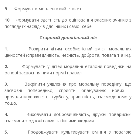
9.
Формувати мовленнєвий етикет.
10.
Формувати здатність до оцінювання власних вчинків з
погляду їх наслідків для інших і самої себе.
Старший дошкільний вік
1.
Розкрити дітям особистісний зміст моральних
цінностей (справедливість, чесність, доброта, повага т а ін.).
2.
Формувати у дітей моральні еталони поведінки на
основі засвоєння ними норм і правил.
3.
Закріпити уявлення про моральну поведінку, що
засвоєні попередньо; сприяти опануванню нових -
проявляти уважність, турботу, привітність, взаємодопомогу
тощо.
4.
Виховувати доброзичливість, дружні товариські
взаємини з однолітками та іншими людьми.
5.
Продовжувати культивувати вміння з повагою