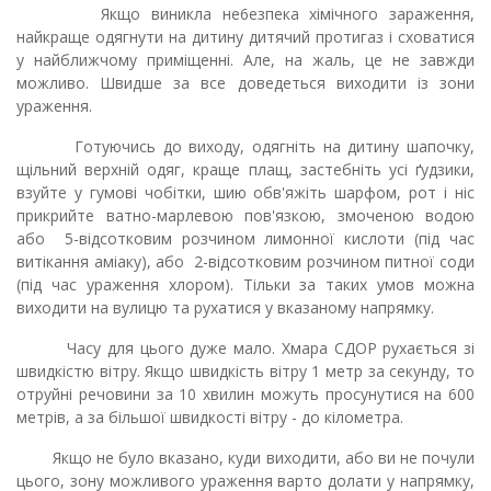
Якщо виникла не6езпека хімічного зараження,
найкраще одягнути на дитину дитячий протигаз і сховатися
у найближчому приміщенні. Але, на жаль, це не завжди
можливо. Швидше за все доведеться виходити із зони
ураження.
Готуючись до виходу, одягніть на дитину шапочку,
щільний верхній одяг, краще плащ, застебніть усі ґудзики,
взуйте у гумові чобітки, шию обв'яжіть шарфом, рот і ніс
прикрийте ватно-марлевою пов'язкою, змоченою водою
aбo 5-відсотковим розчином лимонної кислоти (під час
витікання аміаку), або 2-відсотковим розчином питної соди
(під час ураження хлором). Тільки за таких умов можна
виходити на вулицю та рухатися у вказаному напрямку.
Часу для
цього дуже мало. Хмара СДОР рухається зі
швидкістю вітру. Якщо швидкість вітру 1 метр за секунду, то
отруйні речовини за 10 хвилин можуть просунутися на 600
метрів, а за більшої швидкості вітру - до кілометра.
Якщо не було вказано, куди виходити, або ви не почули
цього, зону можливого ураження варто долати у напрямку,