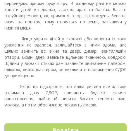
перпендикулярному руху вітру. В жодному разі не можна
ховати дітей у підвалах, льохах, ярах та балках. Багато
отруйних речовин, як, приміром, хлор, сірководень, 6ензол,
важчі за повітря, тому стеляться по землі, затікаючи у
низинні місця.
Якщо укрити дітей у сховищі або вивести із зони
ураження не вдалося, залишайтеся з ними вдома, але
щільно зачиніть всі вікна та двері, димарі, вентиляційні
отвори. Вхідні двері завісьте щільною тканиною, ковдрою.
Щілини у вікнах і стиках рам заклейте звичайним папером,
плівкою, лейкопластиром, це виключить проникнення СДОР
до приміщення.
Якщо ви підозрюєте, що ваша дитина все ж таки
отримала дозу СДОР, припиніть будь-які фізичні
навантаження, дайте їй випити 6агато теплого чаю,
молока, а потім обов'язково покажіть лікарю.
Розділи