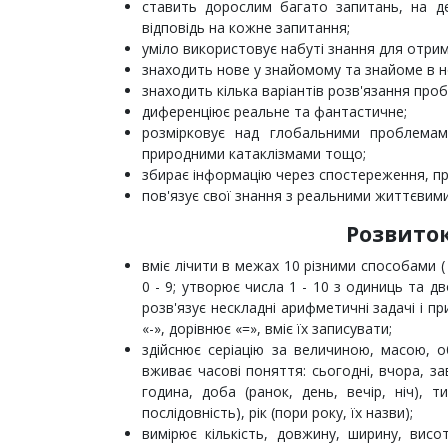
ставить дорослим багато запитань, на де
відповідь на кожне запитання;
уміло використовує набуті знання для отри
знаходить нове у знайомому та знайоме в 
знаходить кілька варіантів розв'язання про
диференціює реальне та фантастичне;
розмірковує над глобальними проблемам
природними катаклізмами тощо;
збирає інформацію через спостереження, пр
пов'язує свої знання з реальними життєвими
Розвито
вміє лічити в межах 10 різними способами ( 
0 - 9; утворює числа 1 - 10 з одиниць та дв
розв'язує нескладні арифметичні задачі і п
«-», дорівнює «=», вміє їх записувати;
здійснює серіацію за величиною, масою, о
вживає часові поняття: сьогодні, вчора, зав
година, доба (ранок, день, вечір, ніч), т
послідовність), рік (пори року, їх назви);
вимірює кількість, довжину, ширину, висо