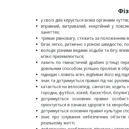
Фі
у своїх діях керується всіма органами чуттів;
вправний, витривалий, енергійний у повсякд
заняттях;
тримає рівновагу, стежить за положенням вл
бігає легко, ритмічно з різною швидкістю, п
володіє різними видами ходьби та бігу; впе
м'яко приземлюється;
лазить по гімнастичній драбині (стінці) п
довільним способом; успішно пролізає в обру
підкидає і ловить м'яч, відбиває його від пі
знає та дотримується правил під час рухливи
катається на велосипеді, санчатах; ходить 
городки, футбол, хокей, баскетбол, боулінг)
дотримується основних правил особисто
орієнтується в ознаках здоров'я та хвороби
дотримується основних правил культури спо
знає про існування небезпечних об'єктів 
реальному житті;
диференціює особливості дівчинки і хлопчи