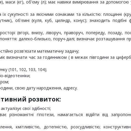
), маси (кг), об'єму (л); має навики вимірювання за допомогою
 їх сукупності за якісними ознаками та кількістю: площинні (кру
тник), об'ємні (куля, куб, циліндр, конус); знаходить подібні
осторі (вгорі, внизу, ліворуч, праворуч, попереду, позаду, по
поняття: далеко-близько, поруч-далі; визначає розташування п
остійно розв'язати математичну задачу;
міє визначати час за годинником ( в межах півгодини за цифер
у (101, 102, 103, 104);
о-відеотехніки;
ером;
в родини, свою дату народження, адресу.
тивний розвиток:
ктуалізує свої здібності;
уває різноманітні гіпотези, намагається відійти від запропо
лення, кмітливістю, дотепністю, розсудливістю; конструктивн