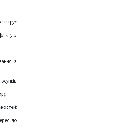
монструє
флікту з
вання з
тосунків
р);
ьностей;
терес до