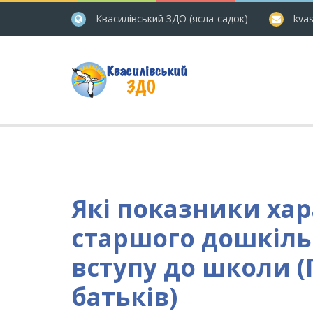
Квасилівський ЗДО (ясла-садок)
kvas
Які показники ха
старшого дошкіль
вступу до школи (
батьків)