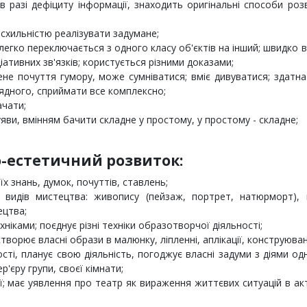
в разі дефіциту інформації, знаходить оригінальні способи роз
схильністю реалізувати задумане;
 легко переключається з одного класу об'єктів на інший; швидко 
іативних зв'язків; користується різними доказами;
ене почуття гумору, може сумніватися; вміє дивуватися; здатн
рядного, сприймати все комплексно;
ачати;
ви, вмінням бачити складне у простому, у простому - складне;
-естетичний розвиток:
 знань, думок, почуттів, ставлень;
 видів мистецтва: живопису (пейзаж, портрет, натюрморт), г
ецтва;
іками; поєднує різні техніки образотворчої діяльності;
ворює власні образи в малюнку, ліпленні, аплікації, конструюван
сті, планує свою діяльність, погоджує власні задуми з діями одн
'єру групи, своєї кімнати;
ї; має уявлення про театр як вираження життєвих ситуацій в ак