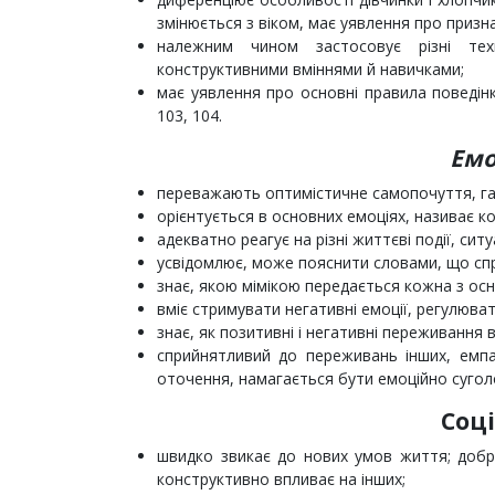
змінюється з віком, має уявлення про призна
належним чином застосовує різні техн
конструктивними вміннями й навичками;
має уявлення про основні правила поведін
103, 104.
Емо
переважають оптимістичне самопочуття, га
орієнтується в основних емоціях, називає к
адекватно реагує на різні життєві події, ситуа
усвідомлює, може пояснити словами, що спр
знає, якою мімікою передається кожна з осн
вміє стримувати негативні емоції, регулюват
знає, як позитивні і негативні переживання 
сприйнятливий до переживань інших, емпат
оточення, намагається бути емоційно сугол
Соц
швидко звикає до нових умов життя; добр
конструктивно впливає на інших;