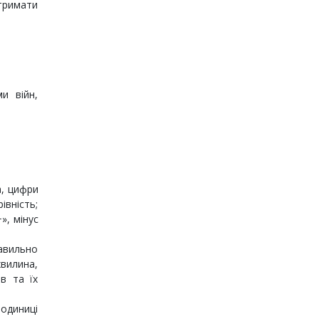
тримати
и війн,
а, цифри
івність;
», мінус
равильно
хвилина,
ів та їх
 одиниці