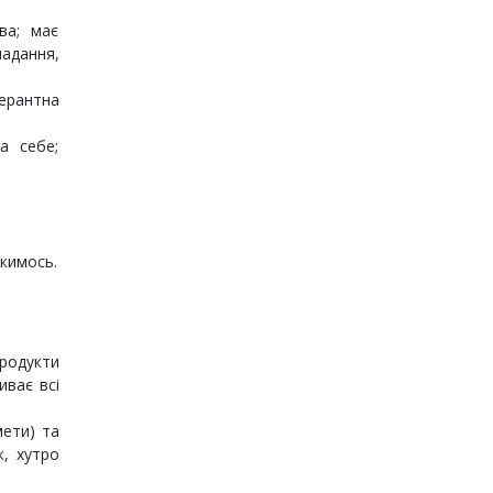
ва; має
ладання,
лерантна
а себе;
 кимось.
родукти
иває всі
мети) та
к, хутро