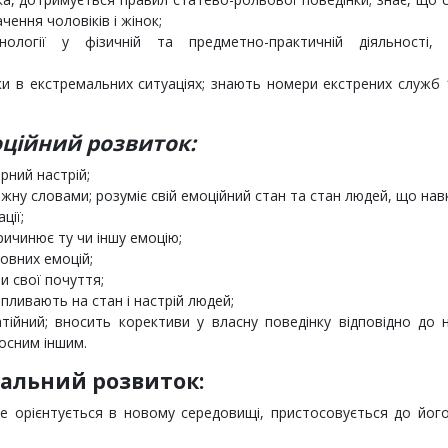
чення чоловіків і жінок;
ології у фізичній та предметно-практичній діяльності, 
ки в екстремальних ситуаціях; знають номери екстрених служб 
ційний розвиток:
рний настрій;
ожну словами; розуміє свій емоційний стан та стан людей, що нав
ції;
ичинює ту чи іншу емоцію;
овних емоцій;
и свої почуття;
впливають на стан і настрій людей;
ійний; вно­сить корективи у власну поведінку відповідно до
осним іншим.
іальний розвиток:
е орієнтується в новому середовищі, пристосовується до його