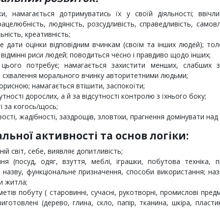
и, намагається дотримуватись їх у своїй діяльності; ввічли
рацелюбність, людяність, розсудливість, справедливість, самов
ьність, креативність;
е дати оцінки відповідним вчинкам (своїм та інших людей); то
 відмінні риси людей; поводиться чесно і правдиво щодо інших;
о цього потребує; намагається захистити менших, слабших з
а схвалення морального вчинку авторитетними людьми;
корисною; намагається втішити, заспокоїти;
тності дорослих, а й за відсутності контролю з їхнього боку;
і за когось/щось;
ості, жадібності, заздрощів, зловтіхи, прагнення домінувати над
льної активності та основ логіки:
ій світ, себе, виявляє допитливість;
я (посуд, одяг, взуття, меблі, іграшки, побутова техніка, п
х назву, функціональне призначення, способи використання; наз
ди житла;
тів побуту ( старовинні, сучасні, рукотворні, промислові пред
иготовлені (дерево, глина, скло, папір, тканина, шкіра, пласти