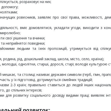
пілкується, розраховує на них;
о допомогу;
нолітками;
 значущих ровесників, заявляє про свої права, можливості, де
 діяльності, вміє домовлятися, укладати угоди, виходити з кон
 миролюбно;
и свої рішення та вчинки;
 та неприйнятої поведінки;
йомими людьми та їхніх пропозицій, утримується від спілку
 родина, рід, дошкільний заклад, школа, місто, село, країна);
і, молодші, однолітки, старші, дорослі, старі; володіє культурою с
ій мешкає, та столиці; називає державні символи (герб, гімн, прапо
часть у їх підготовці, дотримується сімейних традицій;
 назви 2-3 країн; правильно ставиться до людей інших націонал
, до спільних інтересів;
ми для розвитку соціального досвіду видами праці; виявляє ін
альний розвиток: