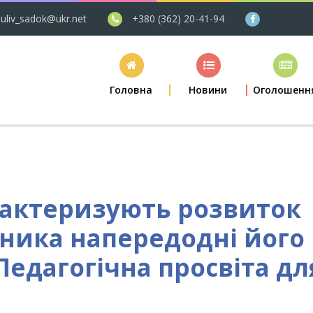
uliv_sadok@ukr.net
+380 (362) 20-41-94
Головна
Новини
Оголошенн
рактеризують розвиток
ника напередодні його
Педагогічна просвіта дл