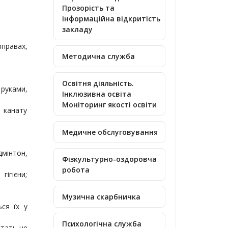
Прозорість та
інформаційна відкритість
закладу
вправах,
Методична служба
Освітня діяльність.
 руками,
Інклюзивна освіта
Моніторинг якості освіти
о канату
Медичне обслуговування
дмінтон,
Фізкультурно-оздоровча
робота
ігієни;
Музична скарбничка
ься їх у
Психологічна служба
стать не