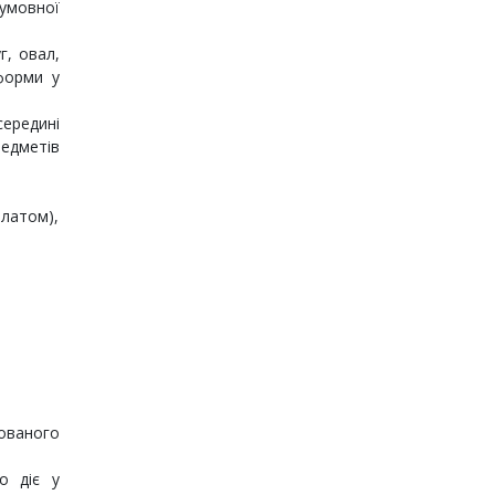
 умовної
г, овал,
 форми у
середині
редметів
блатом),
нованого
о діє у