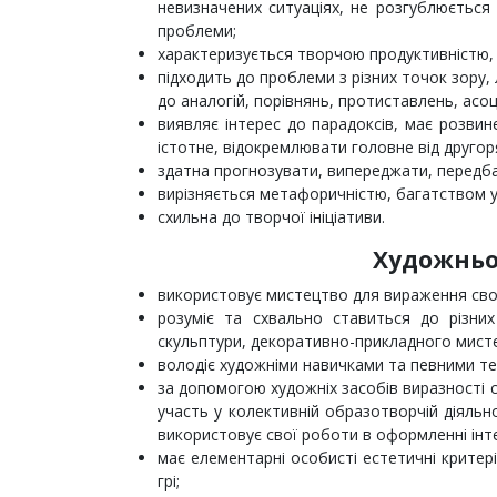
невизначених ситуаціях, не розгублюється 
проблеми;
характеризується творчою продуктивністю, 
підходить до проблеми з різних точок зору,
до аналогій, порівнянь, протиставлень, асоц
виявляє інтерес до парадоксів, має розвин
істотне, відокремлювати головне від друго
здатна прогнозувати, випереджати, передб
вирізняється метафоричністю, багатством уя
схильна до творчої ініціативи.
Художньо
використовує мистецтво для вираження своїх
розуміє та схвально ставиться до різних
скульптури, декоративно-прикладного мист
володіє художніми навичками та певними техн
за допомогою художніх засобів виразності ст
участь у колективній образотворчій діяльно
використовує свої роботи в оформленні інтер
має елементарні особисті естетичні критері
грі;