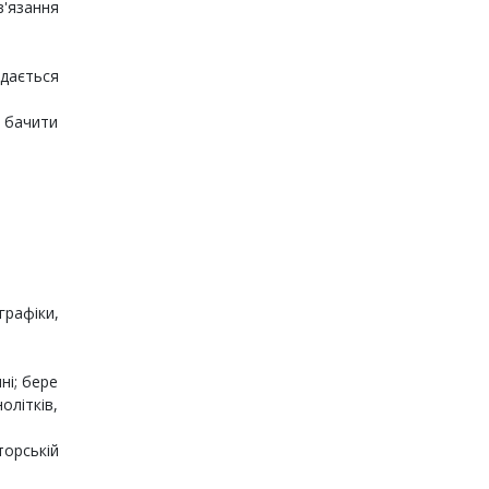
в'язання
вдається
а бачити
рафіки,
ні; бере
олітків,
торській