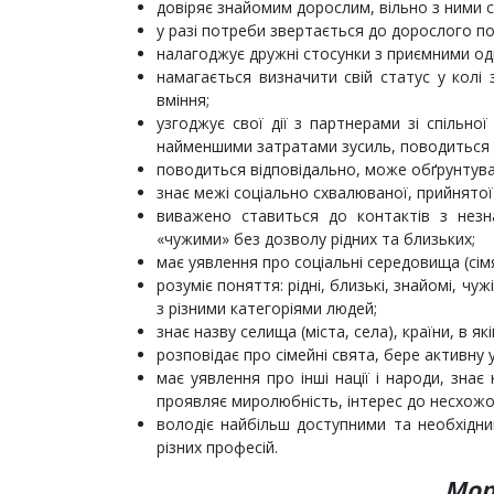
довіряє знайомим дорослим, вільно з ними с
у разі потреби звертається до дорослого п
налагоджує дружні стосунки з приємними од
намагається визначити свій статус у колі
вміння;
узгоджує свої дії з партнерами зі спільної
найменшими затратами зусиль, поводиться
поводиться відповідально, може обґрунтуват
знає межі соціально схвалюваної, прийнятої
виважено ставиться до контактів з незна
«чужими» без дозволу рідних та близьких;
має уявлення про соціальні середовища (сімя,
розуміє поняття: рідні, близькі, знайомі, чуж
з різними категоріями людей;
знає назву селища (міста, села), країни, в як
розповідає про сімейні свята, бере активну у
має уявлення про інші нації і народи, знає
проявляє миролюбність, інтерес до несхожого
володіє найбільш доступними та необхідни
різних професій.
Мор