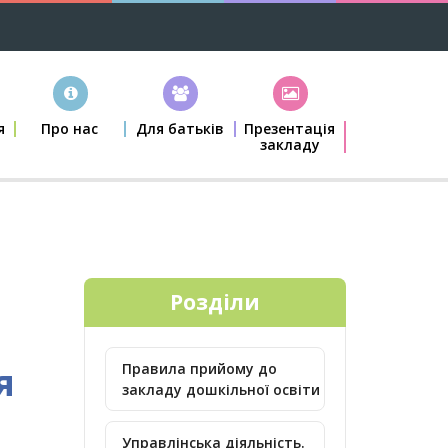
я
Про нас
Для батьків
Презентація
закладу
Розділи
я
Правила прийому до
закладу дошкільної освіти
Управлінська діяльність.