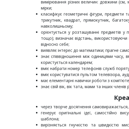
вимірювання різних величин: довжини (см, м
мірки;
класифікує геометричні фігури, предмети та
трикутник, квадрат, прямокутник, багатоку
навколишньому;
орієнтується у розташуванні предметів у пр
тощо); визначає відстань, використовуючи 
відносно себе;
виявляє інтерес до математики; прагне сам
знає співвідношення між одиницями часу, в
користується календарем;
вміє набрати номер телефонів служб порятунк
вміє користуватися пультом телевізора, ауді
має елементарні навички роботи з комп'ют
знає свій вік, вік тата, мами та інших члені
Креа
через творче досягнення самовиражається, а
генерує оригінальні ідеї, самостійно вис
шаблона;
вирізняється гнучкістю та швидкістю мис