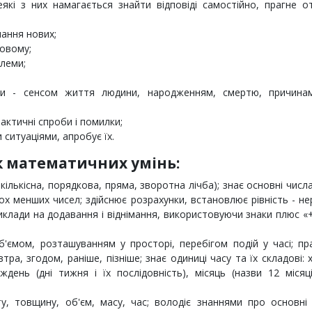
які з них намагається знайти відповіді самостійно, прагне о
мання нових;
новому;
блеми;
и - сенсом життя людини, народженням, смертю, причинам
актичні спроби і помилки;
 ситуаціями, апробує їх.
к математичних умінь:
кількісна, порядкова, пряма, зворотна лічба); знає основні числ
ох менших чисел; здійснює розрахунки, встановлює рівність - нер
риклади на додавання і віднімання, використовуючи знаки плюс «+
б'ємом, розташуванням у просторі, перебігом подій у часі; п
тра, згодом, раніше, пізніше; знає одиниці часу та їх складові: 
иждень (дні тижня і їх послідовність), місяць (назви 12 місяц
ту, товщину, об'єм, масу, час; володіє знаннями про основні