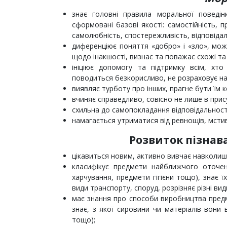
знає головні правила моральної поведінк
сформовані базові якості: самостійність, п
самолюбність, спостережливість, відповідал
диференціює поняття «добро» і «зло», мож
щодо інакшості, визнає та поважає схожі та
ініціює допомогу та підтримку всім, хт
поводиться безкорисливо, не розраховує н
виявляє турботу про інших, прагне бути їм 
вчиняє справедливо, совісно не лише в прису
схильна до самопокладання відповідальност
намагається утриматися від ревнощів, мстив
Розвиток пізнава
цікавиться новим, активно вивчає навколишн
класифікує предмети найближчого оточенн
харчування, предмети гігієни тощо), знає ї
види транспорту, споруд, розрізняє різні ви
має знання про способи виробництва предме
знає, з якої сировини чи матеріалів вони в
тощо);