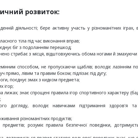
зичний розвиток:
енній діяльності; бере активну участь у різноманітних іграх, 
асного тіла під час виконання вправ;
оєднує біг з подоланням перешкод;
внено стрибає з місця, відштовхуючись обома ногами й змахуючи
еремінним способом, не пропускаючи щаблів; володіє лазінням п
ч прямо, лівим та правим боком; підлізає під дугу;
длоги, поєднує змах з кидком предмета;
х ігор;
на лижах; знає спрощені правила ігор спортивного характеру (ба
;
го догляду, володіє навичками підтримання здоров'я та г
;
живання різноманітних продуктів;
і предметів; розуміє правила безпечної поведінки, дотримуєт
ка, дотримується правил статево-рольової поведінки; знає, що 