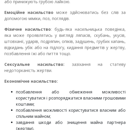
або принижу­ють грубою лайкою.
Емоційне насильство
може здійснюватись без слів за
допомогою міміки, поз, поглядів.
Фізичне насильство
: будь-яка насильницька поведінка,
яка мо­же проявлятись у вигляді ляпасів, скубань, укусів,
штовханії, ударів, подряпин, опіків, задушень, грубих хапань,
відкидань убік або на підлогу, кидання предметів у жертву,
позбавлення їжі або пит­тя тощо.
Сексуальне насильство:
зазіхання на статеву
недоторканість жертви.
Економічне насильство:
позбавлення або обмеження можливості
користуватися і розпо­ряджатися власними грошовими
коштами;
позбавлення можливості користуватися власним або
спільним майном;
завдання шкоди або знищення майна партнера
(жертви).