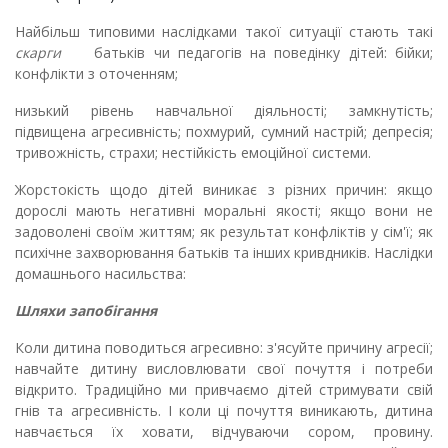
Найбільш типовими наслідками такої ситуації стають такі
скарги
батьків чи педагогів на поведінку дітей: бійки;
конфлікти з оточенням;
низький рівень навчальної діяльності; замкнутість;
підвищена агресивність; похмурий, сумний настрій; депресія;
тривожність, страхи; нестійкість емоційної системи.
Жорстокість щодо дітей виникає з різних причин: якщо
дорослі мають негативні моральні якості; якщо вони не
задоволені своїм життям; як результат конфліктів у сім'ї; як
психічне захворювання батьків та інших кривдників. Наслідки
домашнього насильства:
Шляхи запобігання
Коли дитина поводиться агресивно: з'ясуйте причину агресії;
навчайте дитину висловлювати свої почуття і потреби
відкрито. Традиційно ми привчаємо дітей стримувати свій
гнів та агресив­ність. І коли ці почуття виникають, дитина
навчається їх хова­ти, відчуваючи сором, провину.