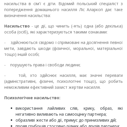
насильства в сім'ї є діти. Відомий польський спеціаліст з
попередження домашнього на­силля Ліс Аларкоп дає таке
визначення насильства:
Насильство
- це дії, що чинить (-ять) одна (або декілька)
особа (осіб), які характеризуються такими ознаками:
- здійснюються сві­домо і спрямовані на досягнення певної
мети, завдають шкоди (фі­зичної, моральної, матеріальної
тощо) іншій особі;
- порушують пра­ва і свободи людини;
- той, хто здійснює насилля, має значні переваги
(адміністративні, фізичні, психологічні тощо), що робить
неможли­вим ефективний захист жертви насилля.
П
сихологічне насильство:
використання лайливих слів, крику, образ, які
негативно вили­вають на самооцінку партнера;
образливі жести або дії, примус до принизливих дій;
прояв грубощів стосовно рідних або друзів партнера;