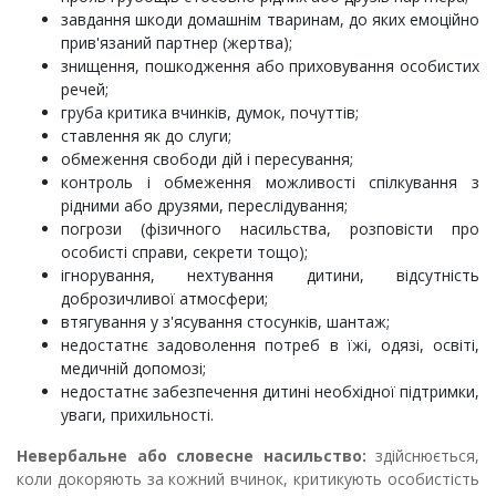
завдання шкоди домашнім тваринам, до яких емоційно
при­в'язаний партнер (жертва);
знищення, пошкодження або приховування особистих
речей;
груба критика вчинків, думок, почуттів;
ставлення як до слуги;
обмеження свободи дій і пересування;
контроль і обмеження можливості спілкування з
рідними або друзями, переслідування;
погрози (фізичного насильства, розповісти про
особисті справи, секрети тощо);
ігнорування, нехтування дитини, відсутність
доброзичливої атмосфери;
втягування у з'ясування стосунків, шантаж;
недостатнє задоволення потреб в їжі, одязі, освіті,
медичній до­помозі;
недостатнє забезпечення дитині необхідної підтримки,
уваги, прихильності.
Не
ве
рбальн
е
або словесне насильство:
здійснюється,
коли докоряють за кожний вчинок, критикують особистість