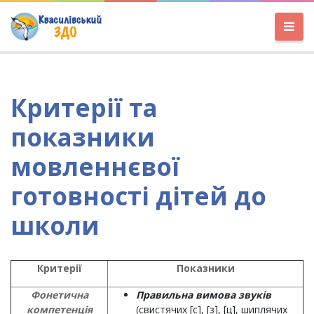
Критерії та
показники
мовленнєвої
готовності дітей до
школи
Критерії
Показники
Фонетична
Правильна вимова звуків
компетенція
(свистячих [с], [з], [ц], шиплячих