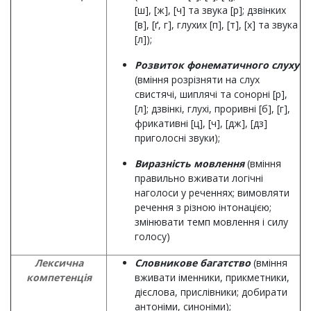
[ш], [ж], [ч] та звука [р]; дзвінких
[в], [ґ, г], глухих [п], [т], [х] та звука
[л]);
Розвиток фонематичного слуху
(вміння розрізняти на слух
свистячі, шиплячі та сонорні [р],
[л]; дзвінкі, глухі, проривні [б], [г],
фрикативні [ц], [ч], [дж], [дз]
приголосні звуки);
Виразність мовлення
(вміння
правильно вживати логічні
наголоси у реченнях; вимовляти
речення з різною інтонацією;
змінювати темп мовлення і силу
голосу)
Лексична
Словникове багатство
(вміння
компетенція
вживати іменники, прикметники,
дієслова, прислівники; добирати
антоніми, синоніми);