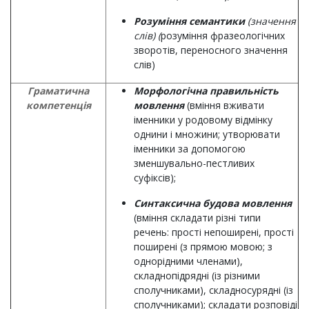
Розуміння семантики
(значення
слів) (
розуміння
фразеологічних
зворотів, переносного значення
слів)
Граматична
Морфологічна правильність
компетенція
мовлення
(вміння вживати
іменники у родовому відмінку
однини і множини; утворювати
іменники за допомогою
зменшувально-пестливих
суфіксів);
Синтаксична будова мовлення
(вміння складати різні типи
речень: прості непоширені, прості
поширені (з прямою мовою; з
однорідними членами),
складнопідрядні (із різними
сполучниками), складносурядні (із
сполучниками); складати розповіді